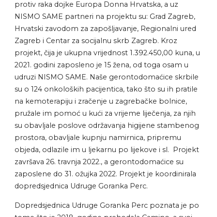
protiv raka dojke Europa Donna Hrvatska, a uz
NISMO SAME partneri na projektu su: Grad Zagreb,
Hrvatski zavodom za zapošljavanje, Regionalni ured
Zagreb i Centar za socijalnu skrb Zagreb. Kroz
projekt, čija je ukupna vrijednost 1.392.450,00 kuna, u
2021. godini zaposleno je 15 žena, od toga osam u
udruzi NISMO SAME. Naše gerontodomaćice skrbile
su o 124 onkoloških pacijentica, tako što su ih pratile
na kemoterapiju i zračenje u zagrebačke bolnice,
pružale im pomoć u kući za vrijeme liječenja, za njih
su obavljale poslove održavanja higijene stambenog
prostora, obavljale kupnju namirnica, pripremu
objeda, odlazile im u ljekarnu po lijekove i sl. Projekt
završava 26. travnja 2022., a gerontodomaćice su
zaposlene do 31. ožujka 2022. Projekt je koordinirala
dopredsjednica Udruge Goranka Perc.
Dopredsjednica Udruge Goranka Perc poznata je po