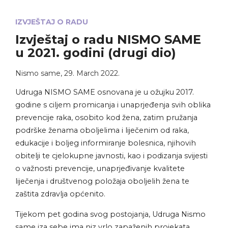
IZVJEŠTAJ O RADU
Izvještaj o radu NISMO SAME
u 2021. godini (drugi dio)
Nismo same
,
29. March 2022.
Udruga NISMO SAME osnovana je u ožujku 2017.
godine s ciljem promicanja i unaprjeđenja svih oblika
prevencije raka, osobito kod žena, zatim pružanja
podrške ženama oboljelima i liječenim od raka,
edukacije i boljeg informiranje bolesnica, njihovih
obitelji te cjelokupne javnosti, kao i podizanja svijesti
o važnosti prevencije, unaprjeđivanje kvalitete
liječenja i društvenog položaja oboljelih žena te
zaštita zdravlja općenito.
Tijekom pet godina svog postojanja, Udruga Nismo
same iza sebe ima niz vrlo zapaženih projekata