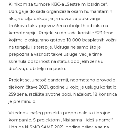
Klinikom za tumore KBC-a „Sestre milosrdnice“.
Udruga je do sada organizirala osam humanitarnih
akcija u cilju prikupljanja novca za pokrivanje
troškova taksi prijevoz žena oboljelih od raka na
kemoterapiju. Projekt su do sada koristile 523 žene
kojima je osigurano gotovo 18 000 besplatnih vožnji
na terapiju i s terapije. Udruga ne samo što je
prepoznala važnost takve usluge, već je time
skrenula pozornost na status oboljelih žena u
društvu, u obitelji i na poslu.
Projekt se, unatoč pandemiji, neometano provodio
tijekom čitave 2021. godine u kojoj je uslugu koristilo
259 žena, različite životne dobi. Nažalost, 18 korisnica
je preminulo.
Vrijednost našeg projekta prepoznale su i brojne
kompanije. S projektom „Nisi sama – ideš s nama!“
Udruga NISMO SAME 2021. godine prijavila se na