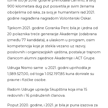
tome što je 2018. godine prehodala Camino, a svoj
900 kilometara dug put posvetila je svim ženama
oboljelima od raka, za svoj je humanitarni rad 2021.
godine nagrađena nagradom Volonterski Oskar.
Tijekom 2021. godine Goranka Perc bila je i jedna od
20 polaznika treće generacije Akademije (odabrana
između 77 kandidata), a ulaskom u program, osim
kompetencija koje je stekla vezano uz razvoj
poslovnih i organizacijskih vještina, postala je trajnom
članicom alumni zajednice Akademije i ACT Grupe.
Udruga Nismo same u 2021. godini uprihodila je
1,589.527,00, od toga 1.052.197,85 kuna donirale su
pravne i fizičke osobe.
Radom Udruge upravlja Skupština koja ima 15
redovnih i 16 pridruženih članova.
Poput 2020. godine, i 2021. je bila je puna izazova za