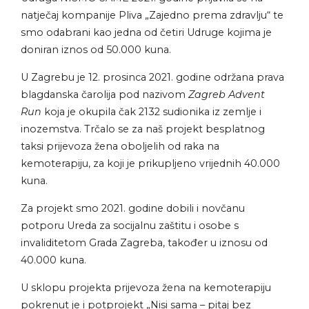
natječaj kompanije Pliva „Zajedno prema zdravlju“ te
smo odabrani kao jedna od četiri Udruge kojima je
doniran iznos od 50.000 kuna.
U Zagrebu je 12. prosinca 2021. godine održana prava
blagdanska čarolija pod nazivom
Zagreb Advent
Run
koja je okupila čak 2132 sudionika iz zemlje i
inozemstva. Trčalo se za naš projekt besplatnog
taksi prijevoza žena oboljelih od raka na
kemoterapiju, za koji je prikupljeno vrijednih 40.000
kuna.
Za projekt smo 2021. godine dobili i novčanu
potporu Ureda za socijalnu zaštitu i osobe s
invaliditetom Grada Zagreba, također u iznosu od
40.000 kuna.
U sklopu projekta prijevoza žena na kemoterapiju
pokrenut je i potprojekt „Nisi sama – pitaj bez