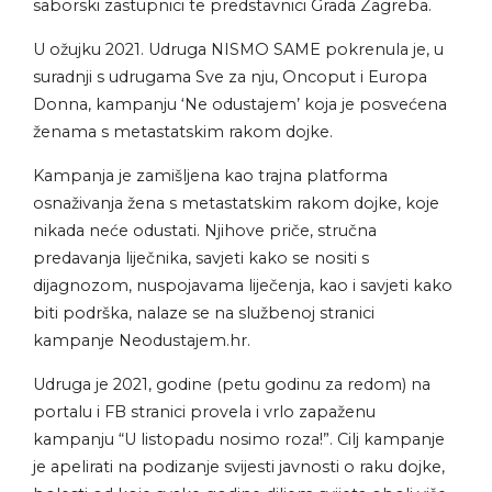
saborski zastupnici te predstavnici Grada Zagreba.
U ožujku 2021. Udruga NISMO SAME pokrenula je, u
suradnji s udrugama Sve za nju, Oncoput i Europa
Donna, kampanju ‘Ne odustajem’ koja je posvećena
ženama s metastatskim rakom dojke.
Kampanja je zamišljena kao trajna platforma
osnaživanja žena s metastatskim rakom dojke, koje
nikada neće odustati. Njihove priče, stručna
predavanja liječnika, savjeti kako se nositi s
dijagnozom, nuspojavama liječenja, kao i savjeti kako
biti podrška, nalaze se na službenoj stranici
kampanje Neodustajem.hr.
Udruga je 2021, godine (petu godinu za redom) na
portalu i FB stranici provela i vrlo zapaženu
kampanju “U listopadu nosimo roza!”. Cilj kampanje
je apelirati na podizanje svijesti javnosti o raku dojke,