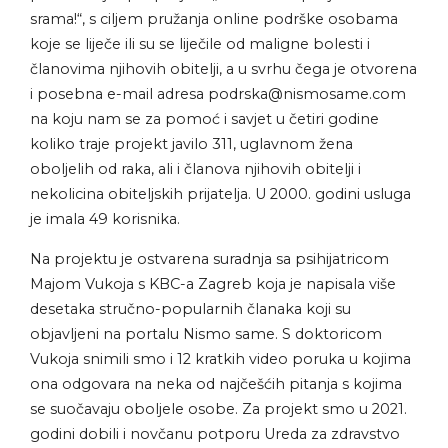
srama!“, s ciljem pružanja online podrške osobama
koje se liječe ili su se liječile od maligne bolesti i
članovima njihovih obitelji, a u svrhu čega je otvorena
i posebna e-mail adresa
podrska@nismosame.com
na koju nam se za pomoć i savjet u četiri godine
koliko traje projekt javilo 311, uglavnom žena
oboljelih od raka, ali i članova njihovih obitelji i
nekolicina obiteljskih prijatelja. U 2000. godini usluga
je imala 49 korisnika.
Na projektu je ostvarena suradnja sa psihijatricom
Majom Vukoja s KBC-a Zagreb koja je napisala više
desetaka stručno-popularnih članaka koji su
objavljeni na portalu Nismo same. S doktoricom
Vukoja snimili smo i 12 kratkih video poruka u kojima
ona odgovara na neka od najčešćih pitanja s kojima
se suočavaju oboljele osobe. Za projekt smo u 2021.
godini dobili i novčanu potporu Ureda za zdravstvo