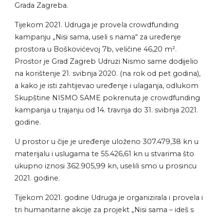
Grada Zagreba.
Tijekom 2021. Udruga je provela crowdfunding
kampanju „Nisi sama, useli s nama“ za uređenje
prostora u Boškovićevoj 7b, veličine 46,20 m².
Prostor je Grad Zagreb Udruzi Nismo same dodijelio
na korištenje 21. svibnja 2020. (na rok od pet godina),
a kako je isti zahtijevao uređenje i ulaganja, odlukom
Skupštine NISMO SAME pokrenuta je crowdfunding
kampanja u trajanju od 14. travnja do 31. svibnja 2021.
godine.
U prostor u čije je uređenje uloženo 307.479,38 kn u
materijalu i uslugama te 55.426,61 kn u stvarima što
ukupno iznosi 362.905,99 kn, uselili smo u prosincu
2021. godine.
Tijekom 2021. godine Udruga je organizirala i provela i
tri humanitarne akcije za projekt „Nisi sama – ideš s