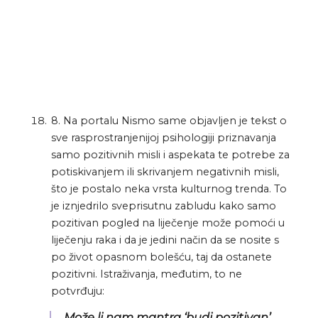
8. Na portalu Nismo same objavljen je tekst o
sve rasprostranjenijoj psihologiji priznavanja
samo pozitivnih misli i aspekata te potrebe za
potiskivanjem ili skrivanjem negativnih misli,
što je postalo neka vrsta kulturnog trenda. To
je iznjedrilo sveprisutnu zabludu kako samo
pozitivan pogled na liječenje može pomoći u
liječenju raka i da je jedini način da se nosite s
po život opasnom bolešću, taj da ostanete
pozitivni. Istraživanja, međutim, to ne
potvrđuju:
Može li nam mantra ‘budi pozitivan’