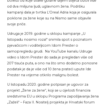
bolesti od koje svake godine diljem svijeta oboli više
od dva milijuna ljudi, uglavnom žena. Podršku
kampanji dala je tvrtka L’Oreal Adria koja je osigurala
poklone za žene koje su na Nismo same objavile
svoje priče.
Udruga je 2019. godine u sklopu kampanje „U
listopadu nosimo roza!“ snimila spot s poznatom
pjevačicom i voditeljicom Idom Prester o
samopregledu grudi. Na YouTube kanalu Udruge
video s Idom Prester do sada je pregledan više od
207 tisuća puta, a ono na što smo dodatno ponosne
podatak je da je više od 10 žena prateći upute Ide
Prester na vrijeme otkrilo malignu bolest.
U listopadu 2020. godine potpisan je ugovor za
projekt „Žene za žene“, koji se u cijelosti financira
sredstvima EU u sklopu Programa zapošljavanja žena
„Zaželi“ – Faza II. Nositelj projekta je Hrvatski forum