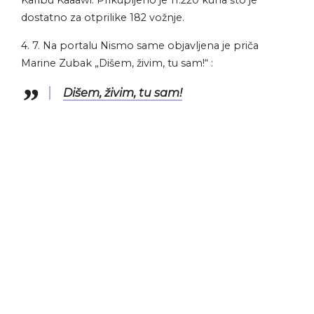
Karibu Kaaawi. Prikupljeno je 11.220 kuna što je
dostatno za otprilike 182 vožnje.
4. 7. Na portalu Nismo same objavljena je priča
Marine Zubak „Dišem, živim, tu sam!“ :
Dišem, živim, tu sam!