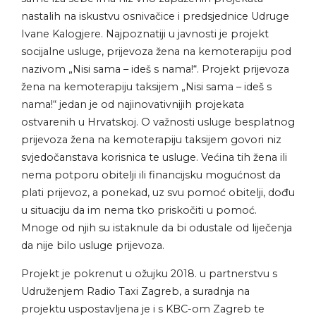
nastalih na iskustvu osnivačice i predsjednice Udruge
Ivane Kalogjere. Najpoznatiji u javnosti je projekt
socijalne usluge, prijevoza žena na kemoterapiju pod
nazivom „Nisi sama – ideš s nama!“. Projekt prijevoza
žena na kemoterapiju taksijem „Nisi sama – ideš s
nama!“ jedan je od najinovativnijih projekata
ostvarenih u Hrvatskoj. O važnosti usluge besplatnog
prijevoza žena na kemoterapiju taksijem govori niz
svjedočanstava korisnica te usluge. Većina tih žena ili
nema potporu obitelji ili financijsku mogućnost da
plati prijevoz, a ponekad, uz svu pomoć obitelji, dođu
u situaciju da im nema tko priskočiti u pomoć.
Mnoge od njih su istaknule da bi odustale od liječenja
da nije bilo usluge prijevoza.
Projekt je pokrenut u ožujku 2018. u partnerstvu s
Udruženjem Radio Taxi Zagreb, a suradnja na
projektu uspostavljena je i s KBC-om Zagreb te