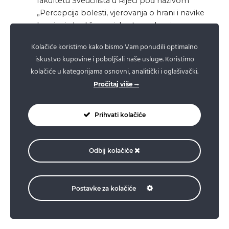
fakultetu Sveučilišta u Rijeci pod nazivom
„Percepcija bolesti, vjerovanja o hrani i navike
hranjenja kod žena s iskustvom karcinoma
dojke“:
Kolačiće koristimo kako bismo Vam ponudili optimalno
Studentica Tea Tončić istražuje:
iskustvo kupovine i poboljšali naše usluge. Koristimo
kolačiće u kategorijama osnovni, analitički i oglašivački.
mijenjaju li žene nakon dijagnoze raka
Pročitaj više
dojke prehrambene navike
Prihvati kolačiće
Odbij kolačiće
Postavke za kolačiće