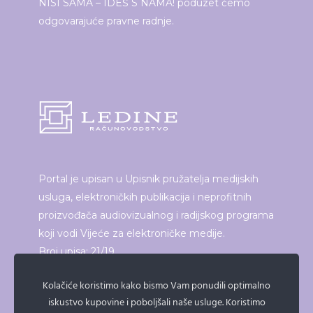
NISI SAMA – IDEŠ S NAMA! poduzet ćemo
odgovarajuće pravne radnje.
Portal je upisan u Upisnik pružatelja medijskih
usluga, elektroničkih publikacija i neprofitnih
proizvođača audiovizualnog i radijskog programa
koji vodi Vijeće za elektroničke medije.
Broj upisa: 21/19
Kolačiće koristimo kako bismo Vam ponudili optimalno
iskustvo kupovine i poboljšali naše usluge. Koristimo
ISPRINTAJ ČLANAK