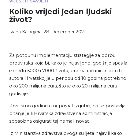
VIJESTI I SAVJETI
Koliko vrijedi jedan ljudski
život?
Ivana Kalogjera
,
28. December 2021.
Za potpunu implementaciju strategije za borbu
protiv raka koja bi, kako je najavljeno, godišnje spasila
između 5000 i 7000 života, prema računici njezinih
autora Hrvatskoj je u periodu od 10 godina potrebno
oko 200 milijuna eura, što je oko 20 milijuna eura
godišnje.
Prvu smo godinu u nepovrat izgubili, pa se postavlja
pitanje je li Hrvatska zdravstvena administracija
sposobna osigurati taj nemali novac.
Iz Ministarstva zdravstva ovoga su ljeta najavili kako