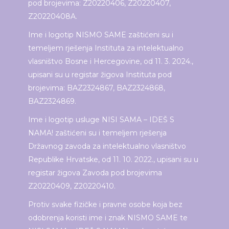
pod brojevima: Z20220406, Z20220407,
Z20220408A.
Ime i logotip NISMO SAME zaštićeni su i
temeljem rješenja Instituta za intelektualno
vlasništvo Bosne i Hercegovine, od 11. 3. 2024.,
upisani su u registar žigova Instituta pod
brojevima: BAZ2324867, BAZ2324868,
BAZ2324869.
Ime i logotip usluge NISI SAMA – IDEŠ S
NAMA! zaštićeni su i temeljem rješenja
Državnog zavoda za intelektualno vlasništvo
Republike Hrvatske, od 11. 10. 2022., upisani su u
registar žigova Zavoda pod brojevima
Z20220409, Z20220410.
Protiv svake fizičke i pravne osobe koja bez
odobrenja koristi ime i znak NISMO SAME te