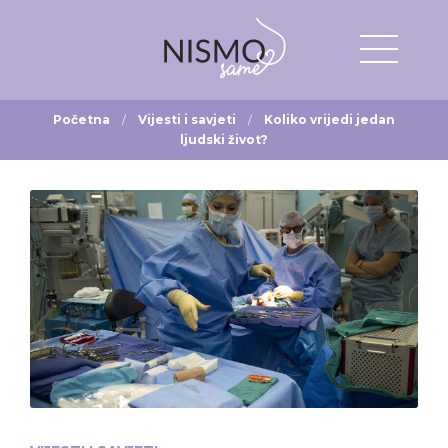
Početna
Vijesti i savjeti
Koliko vrijedi jedan
ljudski život?