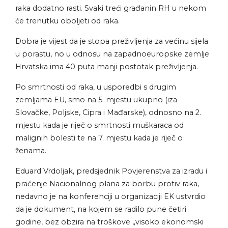
raka dodatno rasti. Svaki treći građanin RH u nekom
će trenutku oboljeti od raka.
Dobra je vijest da je stopa preživljenja za većinu sijela
u porastu, no u odnosu na zapadnoeuropske zemlje
Hrvatska ima 40 puta manji postotak preživljenja.
Po smrtnosti od raka, u usporedbi s drugim
zemljama EU, smo na 5. mjestu ukupno (iza
Slovačke, Poljske, Cipra i Mađarske), odnosno na 2.
mjestu kada je riječ o smrtnosti muškaraca od
malignih bolesti te na 7. mjestu kada je riječ o
ženama.
Eduard Vrdoljak, predsjednik Povjerenstva za izradu i
praćenje Nacionalnog plana za borbu protiv raka,
nedavno je na konferenciji u organizaciji EK ustvrdio
da je dokument, na kojem se radilo pune četiri
godine, bez obzira na troškove „visoko ekonomski