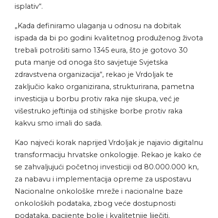
isplativ“.
„Kada definiramo ulaganja u odnosu na dobitak
ispada da bi po godini kvalitetnog produženog života
trebali potrošiti samo 1345 eura, što je gotovo 30
puta manje od onoga što savjetuje Svjetska
zdravstvena organizacija“, rekao je Vrdoljak te
zaključio kako organizirana, strukturirana, pametna
investicija u borbu protiv raka nije skupa, već je
višestruko jeftinija od stihijske borbe protiv raka
kakvu smo imali do sada.
Kao najveći korak naprijed Vrdoljak je najavio digitalnu
transformaciju hrvatske onkologije. Rekao je kako će
se zahvaljujući početnoj investiciji od 80.000.000 kn,
za nabavu i implementacija opreme za uspostavu
Nacionalne onkološke mreže i nacionalne baze
onkoloških podataka, zbog veće dostupnosti
podataka, pacijente bolje i kvalitetnije liječiti.