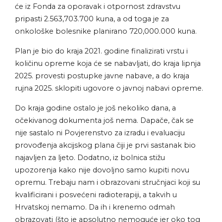
će iz Fonda za oporavak i otpornost zdravstvu
pripasti 2.563,703.700 kuna, a od toga je za
onkološke bolesnike planirano 720,000.000 kuna.
Plan je bio do kraja 2021. godine finalizirati vrstu i
količinu opreme koja će se nabavljati, do kraja lipnja
2025. provesti postupke javne nabave, a do kraja
rujna 2025. sklopiti ugovore o javnoj nabavi opreme.
Do kraja godine ostalo je još nekoliko dana, a
očekivanog dokumenta još nema. Dapače, čak se
nije sastalo ni Povjerenstvo za izradu i evaluaciju
provođenja akcijskog plana čiji je prvi sastanak bio
najavljen za ljeto. Dodatno, iz bolnica stižu
upozorenja kako nije dovoljno samo kupiti novu
opremu. Trebaju nam i obrazovani stručnjaci koji su
kvalificirani i posvećeni radioterapiji, a takvih u
Hrvatskoj nemamo. Da ih i krenemo odmah
obrazovati (što je apsolutno nemoguće jer oko tog