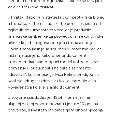
trenutku ne može prognozirati kako će se razvijati i
koje će troškove iziskivati.
„Hrvatski Nacionalni strateški okvir protiv raka bio je,
u trenutku kad je nastao i kad je donesen, jedan od
najboljih dokumenata te vrste jer je predvidio i
financijske čimbenike za provedbu, ali i ekonomske
učinke koje bi njegova primjena trebala donijeti.
Godinu dana kasnije sa sigurnošću možemo reći da
ništa nije učinjeno kako bi se taj dokument
implementirao kao mogući model dobre prakse
primjenjiv u budućnosti i na ostale segmente
zdravstva“, komentirao je Ivica Belina, predsjednik
Koalicije udruga u zdravstvu koji je i sam bio član
Povjerenstva koje je izradilo dokument.
U svojoj je srži, dodao je, NSOPR temeljen na
ulaganjima i njihovom povratu tijekom 10 godina
provedbe, s kvalitetnijim praćenjem ishoda liječenja.