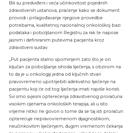
Bili su predviđeni i veća učinkovitost pojedinih
zdravstvenih ustanova, praćenje kako se dokument
provodi i prilagođavanje njegove provedbe
potrebama, kvalitetnoj nacionalnoj onkološkoj bazi
podataka i poboljšanom Registru za rak te napose
jasnim i definiranim putevima pacijenta kroz
zdravstveni sustav.
„Put pacijenta stalno spominjem zato što je on
ključan za poboljšanje ishoda liječenja, s obzirom na
to da je u onkologiji jedna od ključnih stvari
pravovremeno upotrijebiti adekvatno liječenje na
pacijentu koji će od tog liječenja imati najviše koristi.
Svi smo svjesni opterećenja zdravstvenog proračuna
visokim cijenama onkoloških terapija, ali u isto
vrijeme nitko ne govori o tome da se taj isti proračun
opterećuje nepravovremenom dijagnostikom,
neučinkovitim liječenjem, dugim vremenom čekanja