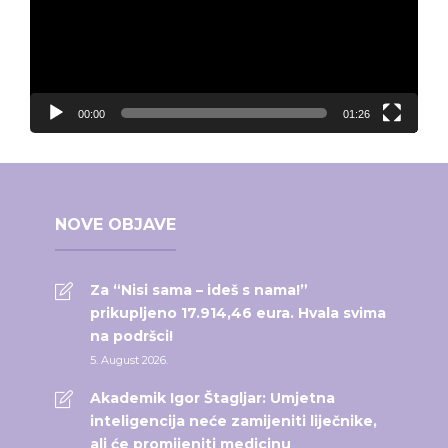
00:00
01:26
NOVE OBJAVE
Za “Nisi sama – ideš s nama!”
prikupljeno 17.914,46 eura. Hvala svima
na podršci!
5. August 2026.
Akademik Igor Štagljar: Umjetna
inteligencija neće zamijeniti liječnike,
ali će promijeniti medicinu