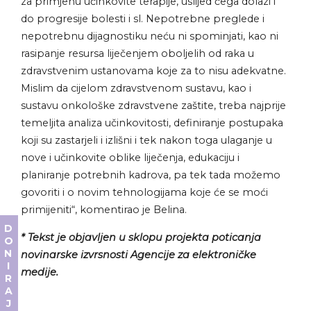
za primjenu učinkovite terapije, uslijed čega dolazi i
do progresije bolesti i sl. Nepotrebne preglede i
nepotrebnu dijagnostiku neću ni spominjati, kao ni
rasipanje resursa liječenjem oboljelih od raka u
zdravstvenim ustanovama koje za to nisu adekvatne.
Mislim da cijelom zdravstvenom sustavu, kao i
sustavu onkološke zdravstvene zaštite, treba najprije
temeljita analiza učinkovitosti, definiranje postupaka
koji su zastarjeli i izlišni i tek nakon toga ulaganje u
nove i učinkovite oblike liječenja, edukaciju i
planiranje potrebnih kadrova, pa tek tada možemo
govoriti i o novim tehnologijama koje će se moći
primijeniti“, komentirao je Belina.
DONIRAJ
* Tekst je objavljen u sklopu projekta poticanja
novinarske izvrsnosti Agencije za elektroničke
medije.