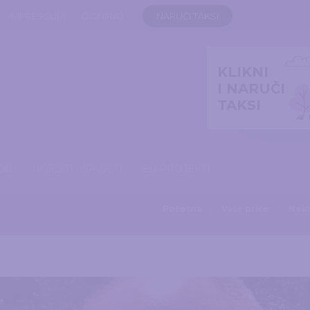
IMPRESSUM
DONIRAJ
NARUČI TAKSI
KLIKNI
I NARUČI
TAKSI
ODI
VIJESTI I SAVJETI
EU PROJEKTI
Početna
Vaše priče
Neki