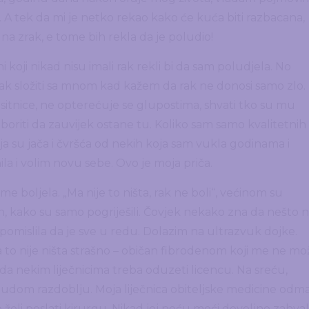
i. A tek da mi je netko rekao kako će kuća biti razbacana,
u, na zrak, e tome bih rekla da je poludio!
i koji nikad nisu imali rak rekli bi da sam poludjela. No
 rak složiti sa mnom kad kažem da rak ne donosi samo zlo.
i sitnice, ne opterećuje se glupostima, shvati tko su mu
 boriti da zauvijek ostane tu. Koliko sam samo kvalitetnih
oja su jača i čvršća od nekih koja sam vukla godinama i
la i volim novu sebe. Ovo je moja priča.
e boljela. „Ma nije to ništa, rak ne boli“, većinom su
Oh, kako su samo pogriješili. Čovjek nekako zna da nešto n
omislila da je sve u redu. Dolazim na ultrazvuk dojke.
 to nije ništa strašno – običan fibrodenom koji me ne mo
 da nekim liječnicima treba oduzeti licencu. Na sreću,
udom razdoblju. Moja liječnica obiteljske medicine odm
 želi poslati kirurgu. Nikad joj neću moći dovoljno zahvali