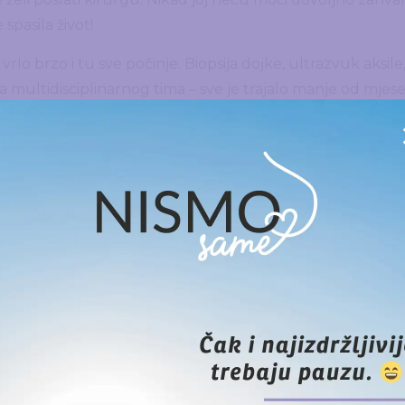
spasila život!
o brzo i tu sve počinje. Biopsija dojke, ultrazvuk aksile
a multidisciplinarnog tima – sve je trajalo manje od mjes
jnik i dijagnoza me nije previše uzdrmala, psihički. To mi 
uniti – ozdraviti.
 kao i ja, prvo htio operaciju – mislila sam da rak nema što
an. Tim i onkolozi bili su za neoadjuvantno liječenje.
šljenje. U cijeloj toj zbrci i panici javila sam se riječkoj
 dovoljno je reći da do dana današnjeg nisam dobila odgov
je zagrebačke udruge koje su mi u svemu ovome bile spa
moja spasiteljica, i sve druge predivne gospođe koje tamo
iz udruge
Nismo same
(vjerujem da su i druge predivne, a
nama koje daju svoj život, svoje vrijeme, da bi nama olakš
mala potrebu koristiti se uslugama udruge
Nismo same
, a