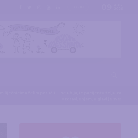
09
AUG
LOG IN
2026
m liječnicima želim poručiti – ne ubijajte pacijentu želju za
ozdravljenjem, u glavi je sve!