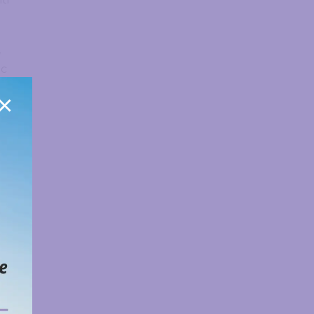
,
ec
je
×
or.
s.
li
ale
li