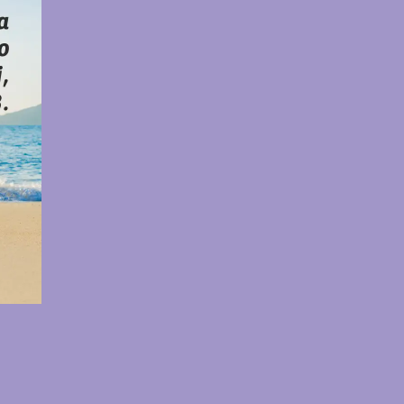
ga
u
d
i i