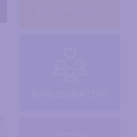
ŽELITE LI
VOLONTIRATI?
NAŠI DONATORI
da
d
ma