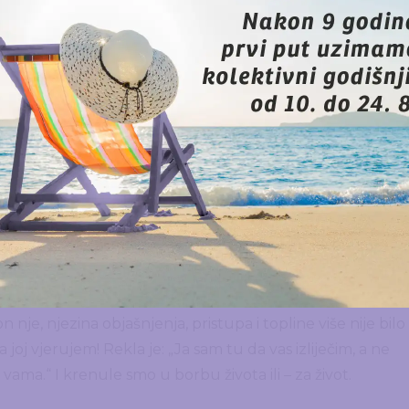
arno nismo same. Spojila me s toliko mladih žena s istom
ti da nisam sama.
 termin kod kirurga. Kirurg se slaže s mišljenjem kirur
 Odluka je pala. Javljam Ljiljani, vidim da nije oduševljena
oblem poslušati i zagrebačkog onkologa. Nije problem, t
i ako je ikad postojao trenutak kad sam htjela odustati o
.
ma: sve je u glavi, to je više od pola ozdravljenja, i ako
jenjem, teško ćete ih izliječiti makar vi bili najbolji liječnic
zbunjena, pokisla, tmurna… I što sad? Srećom, prima me
n nje, njezina objašnjenja, pristupa i topline više nije bilo
a joj vjerujem! Rekla je: „Ja sam tu da vas izliječim, a ne
a vama.“ I krenule smo u borbu života ili – za život.