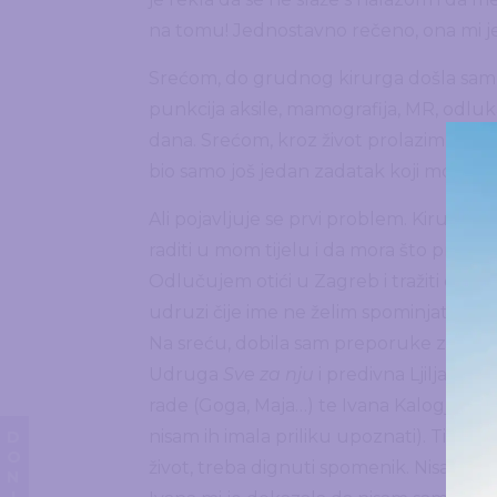
na tomu! Jednostavno rečeno, ona mi je 
Srećom, do grudnog kirurga došla sam vrl
punkcija aksile, mamografija, MR, odluk
dana. Srećom, kroz život prolazim kao vo
bio samo još jedan zadatak koji moram isp
Ali pojavljuje se prvi problem. Kirurg je,
raditi u mom tijelu i da mora što prije v
Odlučujem otići u Zagreb i tražiti drugo mi
udruzi čije ime ne želim spominjati, ali
Na sreću, dobila sam preporuke za dvi
Udruga
Sve za nju
i predivna Ljiljana, 
rade (Goga, Maja…) te Ivana Kalogjera 
nisam ih imala priliku upoznati). Tim že
život, treba dignuti spomenik. Nisam i