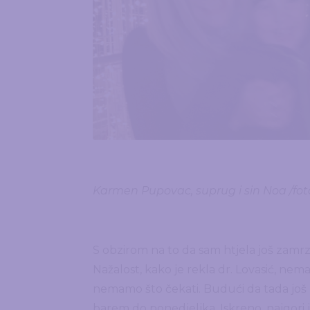
Karmen Pupovac, suprug i sin Noa /fot
S obzirom na to da sam htjela još zamrz
Nažalost, kako je rekla dr. Lovasić, n
nemamo što čekati. Budući da tada još n
barem do ponedjeljka. Iskreno, najgori je