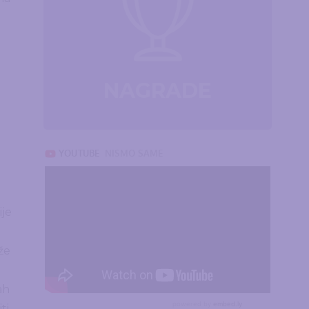
NAGRADE
ije
že
ah
ti