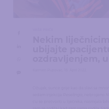
VAŠE PRIČE
Nekim liječnicim
ubijajte pacijent
ozdravljenjem, u 
Karmen Pupovac
,
18. April 2022.
Ožujak, sunce grije kao da slavi sa mno
sedam injekcija
Reselinga
, nebrojeno
N
ću se pretvoriti u liječnika, nasmijala b
sam se rodila i kad sam sama rodila. S