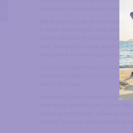
DONIRAJ
Ivana mi je dokazala da nisam sama, stv
sudbinom i bilo je lakše, puno lakše zna
Dakle, stižem u Zagreb, imam dogovoren
iz Rijeke, kao i s mojim – prvo operacija.
mojom odlukom. Pita me bi li mi bio pr
sam… Ime liječnice ne bih spominjala, al
svega, bilo je to nakon razgovora s njom
Ovim putem želim nešto poručiti liječnici
pacijentima ubijete želju i volju za ozdravl
najveći stručnjaci.
Vraćam se iz Zagreba zapravo još više 
moja druga spasiteljica, dr. Lovasić. Nako
mjesta za razmišljanje – odluka je pala, j
zaliječim. Ja ću vas voditi, a ostatak je n