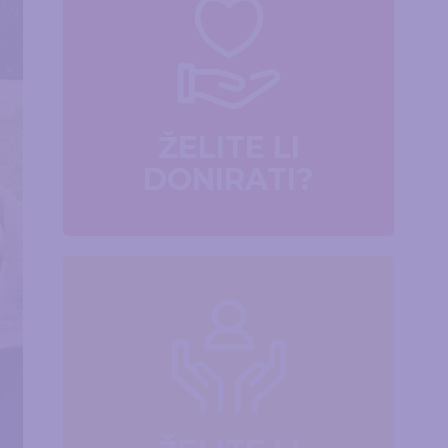
ŽELITE LI
DONIRATI?