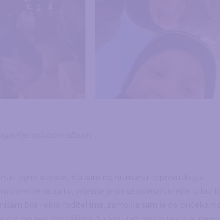
ografije: privatni album
nuti jajne stanice, išla sam na humanu reprodukciju.
emamo vremena za to, vrijeme je da se odmah krene u borb
isam bila rekla roditeljima, zamolila sam je da pričekam
 dio bio reći roditeljima. Na kraju im nisam rekla ja, nego