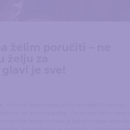
a želim poručiti – ne
u želju za
glavi je sve!
m… Šesnaest kemoterapija, jedna operacija, 33 zračenja,
ivestina
. Već je prošla godina… Eh, da mi je netko rekao 
ih mu se! Prije bolesti za mene je liječnik postajao samo ka
ada, godinu dana nakon oluje mog života, vladam pojmovi