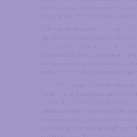
kao da sam cijeli život posvetila medicin
podovi prljavi, a ja ću izaći van, u šetnj
Je li to meni rak donio i nešto dobro? On
vjerujem da će se oni koji su preboljeli
Čovjek promijeni način života, više cijen
prave osobe u životu i za koga se vrijedi
ljudi upoznala, započela prijateljstva k
stalno nalazila izlike.
Ja
sam se promijeni
Srpanj 2020. Napipala sam kvržicu koja m
komentirali svi ljudi kojima sam rekla. 
u redu. Ni u jednom trenutku nisam ni p
Liječnica me nakon pregleda uvjerila da
boljeti i ne vjeruje da me boli. Smatram
upoznala sam samo troje takvih u tom l
je rekla da se ne slaže s nalazom i da me