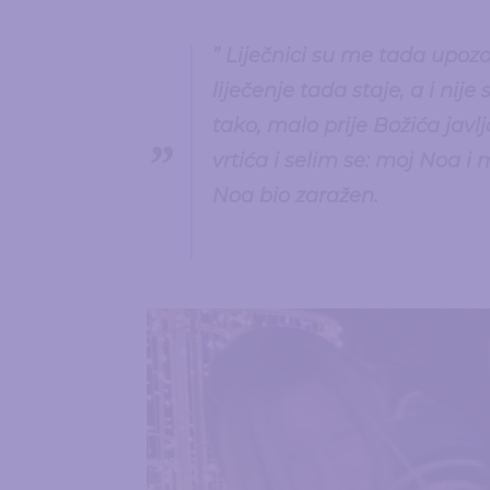
” Liječnici su me tada upozo
liječenje tada staje, a i nije
tako, malo prije Božića javlj
vrtića i selim se: moj Noa i 
Noa bio zaražen.