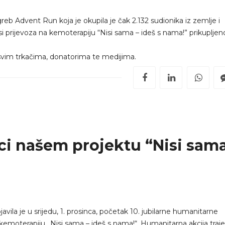
eb Advent Run koja je okupila je čak 2.132 sudionika iz zemlje i
 prijevoza na kemoterapiju “Nisi sama – ideš s nama!” prikupljen
svim trkačima, donatorima te medijima.
ci našem projektu “Nisi sam
ila je u srijedu, 1. prosinca, početak 10. jubilarne humanitarne
a kemoterapiju „Nisi sama – ideš s nama!“. Humanitarna akcija traj