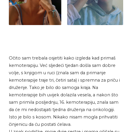
Očito sam trebala osjetiti kako izgleda kad primaš
kemoterapiju. Već sljedeći tjedan došla sam dobre
volje, s knjigom u ruci (znala sam da primanje
kemoterapije traje tri, četiri sata) i spremna za priču i
druženje. Tako je bilo do samoga kraja. Na
kemoterapije bih uvijek dolazila vesela, a nakon što
sam primila posljednju, 16. kemoterapiju, znala sam
da će mi nedostajati tjedna druženja na onkologiji.
Isto je bilo s kosom. Nikako nisam mogla prihvatiti
činjenicu da ću postati ćelava.
U znak podrške, moje dvije sestre i mama ošišale su