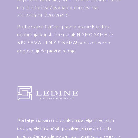
registar žigova Zavoda pod brojevima
Z20220409, Z20220410.
Protiv svake fizičke i pravne osobe koja bez
odobrenja koristi ime i znak NISMO SAME te
NISI SAMA – IDEŠ S NAMA! poduzet ćemo
odgovarajuće pravne radnje.
Portal je upisan u Upisnik pružatelja medijskih
usluga, elektroničkih publikacija i neprofitnih
proizvođača audiovizualnog i radijskog programa