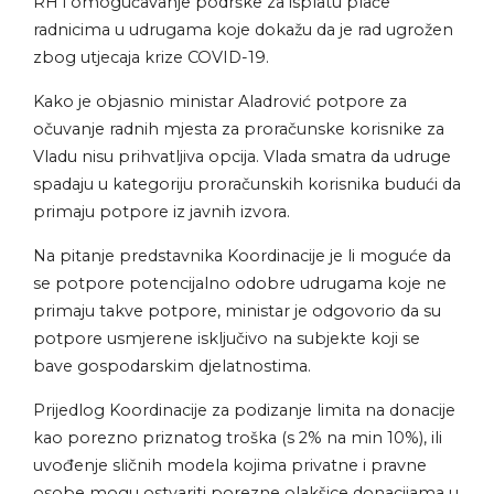
RH i omogućavanje podrške za isplatu plaće
radnicima u udrugama koje dokažu da je rad ugrožen
zbog utjecaja krize COVID-19.
Kako je objasnio ministar Aladrović potpore za
očuvanje radnih mjesta za proračunske korisnike za
Vladu nisu prihvatljiva opcija. Vlada smatra da udruge
spadaju u kategoriju proračunskih korisnika budući da
primaju potpore iz javnih izvora.
Na pitanje predstavnika Koordinacije je li moguće da
se potpore potencijalno odobre udrugama koje ne
primaju takve potpore, ministar je odgovorio da su
potpore usmjerene isključivo na subjekte koji se
bave gospodarskim djelatnostima.
Prijedlog Koordinacije za podizanje limita na donacije
kao porezno priznatog troška (s 2% na min 10%), ili
uvođenje sličnih modela kojima privatne i pravne
osobe mogu ostvariti porezne olakšice donacijama u