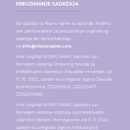
PREUZIMANJE SADRŽAJA
Svi sadržaji na Nismo same su autorski. Molimo
sve zainteresirane za preuzimanje originalnog
sadržaja da nas kontaktiraju
na
info@nismosame.com
.
Ime i logotip NISMO SAME zaštićeni su i
temeljem rješenja Državnog zavoda za
intelektualno vlasništvo Republike Hrvatske, od
11. 10. 2022., upisani su u registar žigova Zavoda
pod brojevima: Z20220406, Z20220407,
Z20220408A.
Ime i logotip NISMO SAME zaštićeni su i
temeljem rješenja Instituta za intelektualno
vlasništvo Bosne i Hercegovine, od 11. 3. 2024.,
upisani su u registar žigova Instituta pod