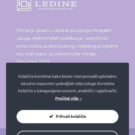
Portal je upisan u Upisnik pružatelja medijskih
usluga, elektroničkih publikacija i neprofitnih
proizvođača audiovizualnog i radijskog programa
koji vodi Vijeće za elektroničke medije.
Broj upisa: 21/19
Kolačiće koristimo kako bismo Vam ponudili optimalno
iskustvo kupovine i poboljšali naše usluge. Koristimo
ISPRINTAJ ČLANAK
kolačiće u kategorijama osnovni, analitički i oglašivački.
Pročitaj više
Prihvati kolačiće