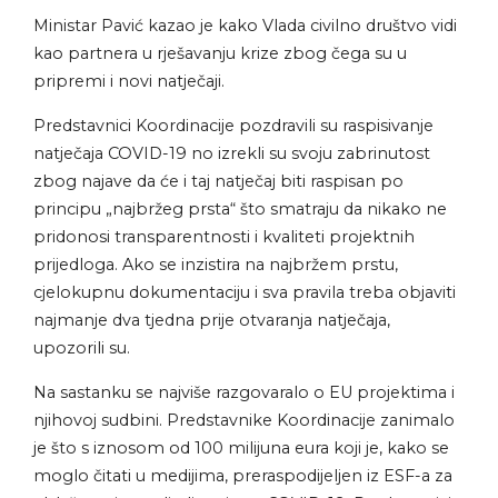
Ministar Pavić kazao je kako Vlada civilno društvo vidi
kao partnera u rješavanju krize zbog čega su u
pripremi i novi natječaji.
Predstavnici Koordinacije pozdravili su raspisivanje
natječaja COVID-19 no izrekli su svoju zabrinutost
zbog najave da će i taj natječaj biti raspisan po
principu „najbržeg prsta“ što smatraju da nikako ne
pridonosi transparentnosti i kvaliteti projektnih
prijedloga. Ako se inzistira na najbržem prstu,
cjelokupnu dokumentaciju i sva pravila treba objaviti
najmanje dva tjedna prije otvaranja natječaja,
upozorili su.
Na sastanku se najviše razgovaralo o EU projektima i
njihovoj sudbini. Predstavnike Koordinacije zanimalo
je što s iznosom od 100 milijuna eura koji je, kako se
moglo čitati u medijima, preraspodijeljen iz ESF-a za