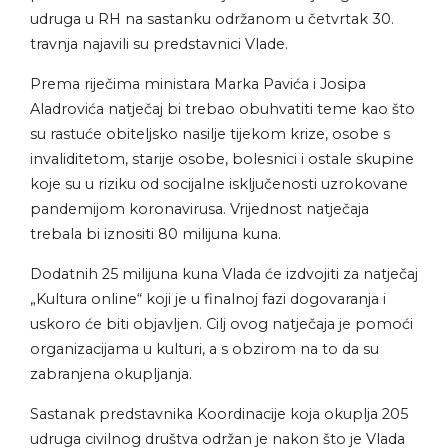
udruga u RH na sastanku održanom u četvrtak 30.
travnja najavili su predstavnici Vlade.
Prema riječima ministara Marka Pavića i Josipa
Aladrovića natječaj bi trebao obuhvatiti teme kao što
su rastuće obiteljsko nasilje tijekom krize, osobe s
invaliditetom, starije osobe, bolesnici i ostale skupine
koje su u riziku od socijalne isključenosti uzrokovane
pandemijom koronavirusa. Vrijednost natječaja
trebala bi iznositi 80 milijuna kuna.
Dodatnih 25 milijuna kuna Vlada će izdvojiti za natječaj
„Kultura online“ koji je u finalnoj fazi dogovaranja i
uskoro će biti objavljen. Cilj ovog natječaja je pomoći
organizacijama u kulturi, a s obzirom na to da su
zabranjena okupljanja.
Sastanak predstavnika Koordinacije koja okuplja 205
udruga civilnog društva održan je nakon što je Vlada