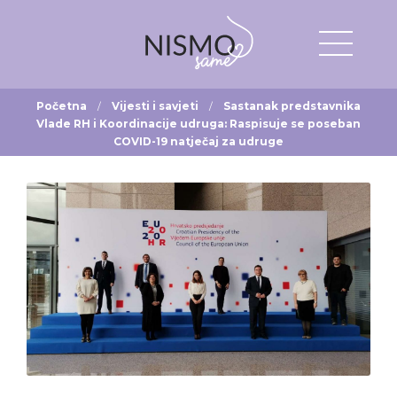
Početna
Vijesti i savjeti
Sastanak predstavnika
Vlade RH i Koordinacije udruga: Raspisuje se poseban
COVID-19 natječaj za udruge