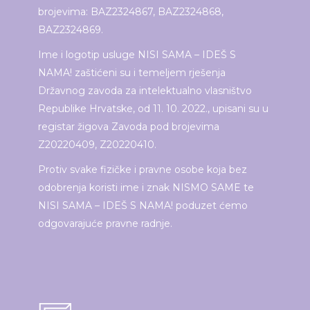
brojevima: BAZ2324867, BAZ2324868,
BAZ2324869.
Ime i logotip usluge NISI SAMA – IDEŠ S
NAMA! zaštićeni su i temeljem rješenja
Državnog zavoda za intelektualno vlasništvo
Republike Hrvatske, od 11. 10. 2022., upisani su u
registar žigova Zavoda pod brojevima
Z20220409, Z20220410.
Protiv svake fizičke i pravne osobe koja bez
odobrenja koristi ime i znak NISMO SAME te
NISI SAMA – IDEŠ S NAMA! poduzet ćemo
odgovarajuće pravne radnje.