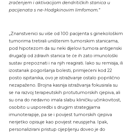
zračenjem i aktivacijom dendritičkih stanica u
pacijenata s ne-Hodgkinovim limfomom.”
„Znanstvenici su više od 100 pacijenta s ginekološkim
tumorima tretirali uništenim tumorskim stanicama,
pod hipotezom da su neki dijelovi tumora antigenski
drugačiji od zdravih stanica te će ih zato imunološki
sustav prepoznati i na njih reagirati. Iako su remisija, ili
izostanak pogoršanja bolesti, primijećeni kod 22
posto ispitanika, ovo je istraživanje ostalo poprilično
nezapaženo. Brojna kasnija istraživanja fokusirala su
se na razvoj terapeutskih protutumorskih cjepiva, ali
su ona do nedavno imala slabu kliničku učinkovitost,
osobito u usporedbi s drugim strategijama
imunoterapije, pa se i povijest tumorskih cjepiva
nerijetko opisuje kao povijest neuspjeha. Ipak,
personalizirani pristup cijepljenju doveo je do