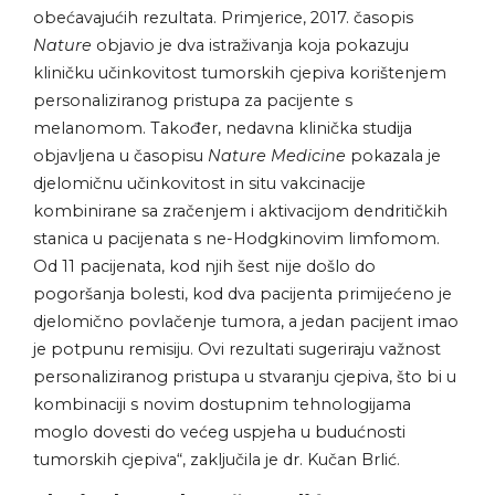
obećavajućih rezultata. Primjerice, 2017. časopis
Nature
objavio je dva istraživanja koja pokazuju
kliničku učinkovitost tumorskih cjepiva korištenjem
personaliziranog pristupa za pacijente s
melanomom. Također, nedavna klinička studija
objavljena u časopisu
Nature Medicine
pokazala je
djelomičnu učinkovitost in situ vakcinacije
kombinirane sa zračenjem i aktivacijom dendritičkih
stanica u pacijenata s ne-Hodgkinovim limfomom.
Od 11 pacijenata, kod njih šest nije došlo do
pogoršanja bolesti, kod dva pacijenta primijećeno je
djelomično povlačenje tumora, a jedan pacijent imao
je potpunu remisiju. Ovi rezultati sugeriraju važnost
personaliziranog pristupa u stvaranju cjepiva, što bi u
kombinaciji s novim dostupnim tehnologijama
moglo dovesti do većeg uspjeha u budućnosti
tumorskih cjepiva“, zaključila je dr. Kučan Brlić.