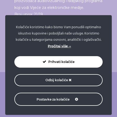
proizvođača audiovizualnog i radijskog programa
koji vodi Vijeće za elektroničke medije.
Broj upisa: 21/19
Kolačiće koristimo kako bismo Vam ponudili optimalno
iskustvo kupovine i poboljšali naše usluge. Koristimo
ISPRINTAJ ČLANAK
kolačiće u kategorijama osnovni, analitički i oglašivački.
Pročitaj više
Prihvati kolačiće
Odbij kolačiće
O nama
Pravne napomene
Pravila privatnosti
Impressum
Doniraj
Naruči taksi
Postavke za kolačiće