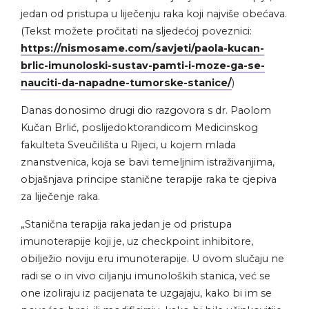
jedan od pristupa u liječenju raka koji najviše obećava.
(Tekst možete pročitati na sljedećoj poveznici:
https://nismosame.com/savjeti/paola-kucan-
brlic-imunoloski-sustav-pamti-i-moze-ga-se-
nauciti-da-napadne-tumorske-stanice/
)
Danas donosimo drugi dio razgovora s dr. Paolom
Kučan Brlić, poslijedoktorandicom Medicinskog
fakulteta Sveučilišta u Rijeci, u kojem mlada
znanstvenica, koja se bavi temeljnim istraživanjima,
objašnjava principe stanične terapije raka te cjepiva
za liječenje raka.
„Stanična terapija raka jedan je od pristupa
imunoterapije koji je, uz checkpoint inhibitore,
obilježio noviju eru imunoterapije. U ovom slučaju ne
radi se o in vivo ciljanju imunoloških stanica, već se
one izoliraju iz pacijenata te uzgajaju, kako bi im se