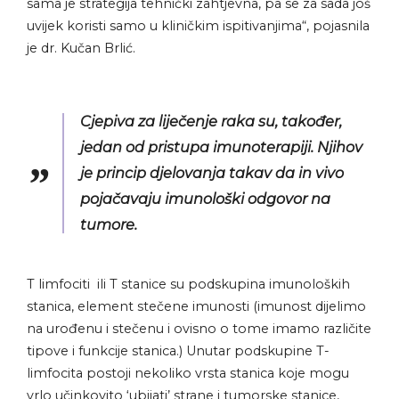
sama je strategija tehnički zahtjevna, pa se za sada još
uvijek koristi samo u kliničkim ispitivanjima“, pojasnila
je dr. Kučan Brlić.
Cjepiva za liječenje raka su, također,
jedan od pristupa imunoterapiji. Njihov
je princip djelovanja takav da in vivo
pojačavaju imunološki odgovor na
tumore.
T limfociti ili T stanice su podskupina imunoloških
stanica, element stečene imunosti (imunost dijelimo
na urođenu i stečenu i ovisno o tome imamo različite
tipove i funkcije stanica.) Unutar podskupine T-
limfocita postoji nekoliko vrsta stanica koje mogu
vrlo učinkovito ‘ubijati’ strane i tumorske stanice,