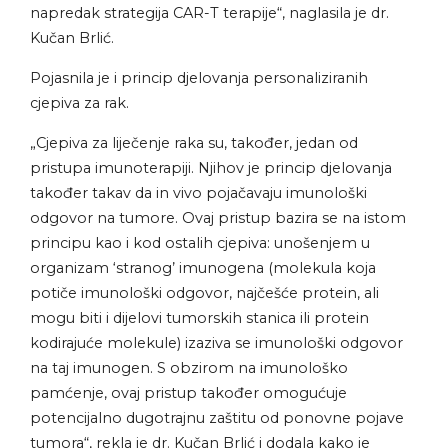
napredak strategija CAR-T terapije“, naglasila je dr.
Kučan Brlić.
Pojasnila je i princip djelovanja personaliziranih
cjepiva za rak.
„Cjepiva za liječenje raka su, također, jedan od
pristupa imunoterapiji. Njihov je princip djelovanja
također takav da in vivo pojačavaju imunološki
odgovor na tumore. Ovaj pristup bazira se na istom
principu kao i kod ostalih cjepiva: unošenjem u
organizam ‘stranog’ imunogena (molekula koja
potiče imunološki odgovor, najčešće protein, ali
mogu biti i dijelovi tumorskih stanica ili protein
kodirajuće molekule) izaziva se imunološki odgovor
na taj imunogen. S obzirom na imunološko
pamćenje, ovaj pristup također omogućuje
potencijalno dugotrajnu zaštitu od ponovne pojave
tumora“, rekla je dr. Kučan Brlić i dodala kako je