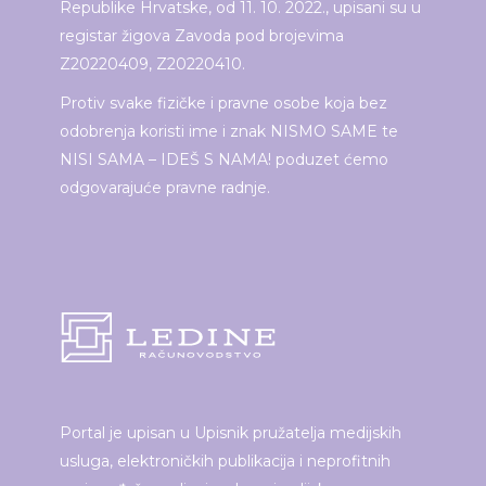
Republike Hrvatske, od 11. 10. 2022., upisani su u
registar žigova Zavoda pod brojevima
Z20220409, Z20220410.
Protiv svake fizičke i pravne osobe koja bez
odobrenja koristi ime i znak NISMO SAME te
NISI SAMA – IDEŠ S NAMA! poduzet ćemo
odgovarajuće pravne radnje.
Portal je upisan u Upisnik pružatelja medijskih
usluga, elektroničkih publikacija i neprofitnih