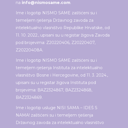
na
info@nismosame.com
.
Ime i logotip NISMO SAME zaštićeni su i
temeljem rješenja Državnog zavoda za
intelektualno vlasništvo Republike Hrvatske, od
11. 10. 2022., upisani su u registar žigova Zavoda
pod brojevima: Z20220406, Z20220407,
Z20220408A.
Ime i logotip NISMO SAME zaštićeni su i
temeljem rješenja Instituta za intelektualno
vlasništvo Bosne i Hercegovine, od 11. 3. 2024.,
upisani su u registar žigova Instituta pod
brojevima: BAZ2324867, BAZ2324868,
BAZ2324869.
Ime i logotip usluge NISI SAMA – IDEŠ S
NAMA! zaštićeni su i temeljem rješenja
Državnog zavoda za intelektualno vlasništvo