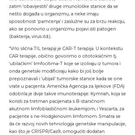
zatim ‘obavijestiti’ druge imunološke stanice da se
nešto događa u organizmu, a neke imaju
sposobnost ‘pamćenja’ i zaslužne su za brzu reakciju,
ako se ponovno u organizmu pojavi isti patogen
(bakterija, virus itd.).
“Vrlo slična TIL terapiji je CAR-T terapija. U kontekstu
CAR terapije, obično govorimo o citotoksičnim tj.
‘ubilačkim’ limfocitima-T koje se izoliraju iz tumora i
onda genetski modificiraju kako bi još bolje
prepoznavali i ‘ubijali’ tumorske stanice kada se one
vrate u pacijenta. Američka Agencija za lijekove (FDA)
odobrila je dvije takve imunoterapije: Kymriah, koja se
koristi za tretman pacijenata s B-staničnom
akutnom limfoblastičnom leukemijom, i Yescarta, za
pacijente s ne-Hodgkinovim limfomom. Smatra se
da će razvoj novih tehnologija genetske manipulacije,
kao što je CRISPR/Cas9, omogućiti dodatan