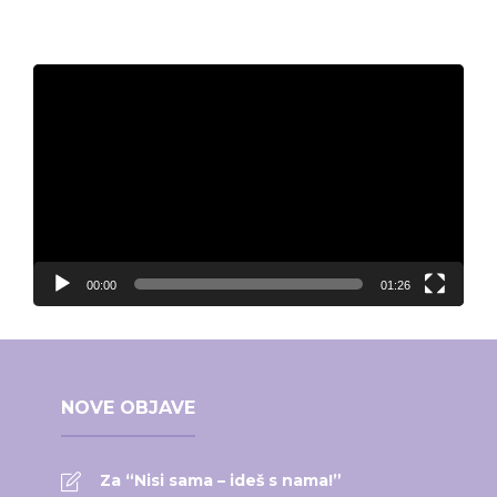
Video
Player
00:00
01:26
NOVE OBJAVE
Za “Nisi sama – ideš s nama!”