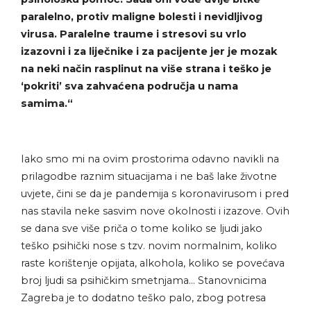
paralelno, protiv maligne bolesti i nevidljivog
virusa. Paralelne traume i stresovi su vrlo
izazovni i za liječnike i za pacijente jer je mozak
na neki način rasplinut na više strana i teško je
‘pokriti’ sva zahvaćena područja u nama
samima.“
Iako smo mi na ovim prostorima odavno navikli na
prilagodbe raznim situacijama i ne baš lake životne
uvjete, čini se da je pandemija s koronavirusom i pred
nas stavila neke sasvim nove okolnosti i izazove. Ovih
se dana sve više priča o tome koliko se ljudi jako
teško psihički nose s tzv. novim normalnim, koliko
raste korištenje opijata, alkohola, koliko se povećava
broj ljudi sa psihičkim smetnjama… Stanovnicima
Zagreba je to dodatno teško palo, zbog potresa