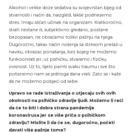
Alkohol i velike doze sedativa su svojevrstan bijeg od
stvarnosti i način da, naizgled, lakše podnesemo
stres. Imaju sličan učinak na organizam. Kratkoročno,
strah nestane ili, subjektivno gledano, postane
bezopasan, ne obraćamo toliko pažnju na njega.
Dugoročno, takav način nošenja sa stresom prelazi u
naviku, obrazac ponašanja, bez kojeg ne možemo
funkcionirati jer, uz psihičku, stvaramo i fizičku
ovisnost. Uz to, tijelo pamti svaku traumu i sve što
potisnemo nam se jednoga dana vrati. Zato se i kaže
da ne možemo pobjeći od sebe.
Upravo se rade istraživanja o utjecaju svih ovih
okolnosti na psihičko zdravlje ljudi. Možemo li reći
da će to biti i dobra strana pandemije
koronavirusa jer se više priča o psihičkom
zdravlju? Mislite li da će se, dugoročno, početi
davati više pažnje tome?