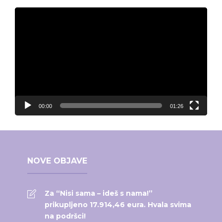
Video
Player
00:00
01:26
NOVE OBJAVE
Za “Nisi sama – ideš s nama!”
prikupljeno 17.914,46 eura. Hvala svima
na podršci!