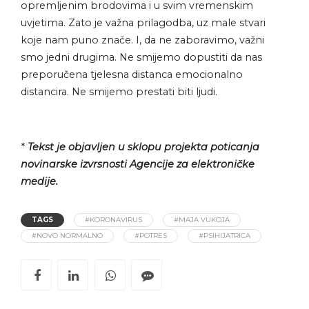
opremljenim brodovima i u svim vremenskim
uvjetima. Zato je važna prilagodba, uz male stvari
koje nam puno znače. I, da ne zaboravimo, važni
smo jedni drugima. Ne smijemo dopustiti da nas
preporučena tjelesna distanca emocionalno
distancira. Ne smijemo prestati biti ljudi.
*
Tekst je objavljen u sklopu projekta poticanja
novinarske izvrsnosti Agencije za elektroničke
medije.
TAGS
#KORONAVIRUS
#MAJA VUKOJA
#NOVO NORMALNO
#POTRES
#PSIHIJATRICA