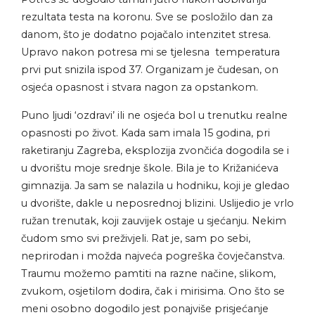
rezultata testa na koronu. Sve se posložilo dan za
danom, što je dodatno pojačalo intenzitet stresa.
Upravo nakon potresa mi se tjelesna temperatura
prvi put snizila ispod 37. Organizam je čudesan, on
osjeća opasnost i stvara nagon za opstankom.
Puno ljudi ‘ozdravi’ ili ne osjeća bol u trenutku realne
opasnosti po život. Kada sam imala 15 godina, pri
raketiranju Zagreba, eksplozija zvončića dogodila se i
u dvorištu moje srednje škole. Bila je to Križanićeva
gimnazija. Ja sam se nalazila u hodniku, koji je gledao
u dvorište, dakle u neposrednoj blizini. Uslijedio je vrlo
ružan trenutak, koji zauvijek ostaje u sjećanju. Nekim
čudom smo svi preživjeli. Rat je, sam po sebi,
neprirodan i možda najveća pogreška čovječanstva.
Traumu možemo pamtiti na razne načine, slikom,
zvukom, osjetilom dodira, čak i mirisima. Ono što se
meni osobno dogodilo jest ponajviše prisjećanje