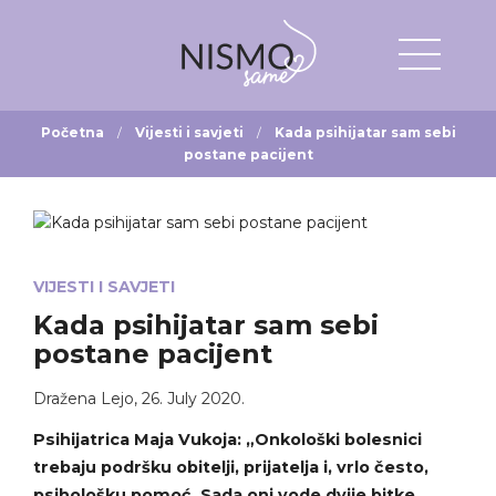
Početna
Vijesti i savjeti
Kada psihijatar sam sebi
postane pacijent
VIJESTI I SAVJETI
Kada psihijatar sam sebi
postane pacijent
Dražena Lejo
,
26. July 2020.
Psihijatrica Maja Vukoja: „Onkološki bolesnici
trebaju podršku obitelji, prijatelja i, vrlo često,
psihološku pomoć. Sada oni vode dvije bitke