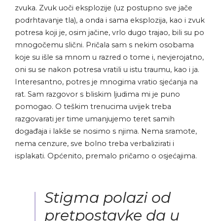
zvuka. Zvuk uoči eksplozije (uz postupno sve jače
podrhtavanje tla), a onda i sama eksplozija, kao i zvuk
potresa koji je, osim jačine, vrlo dugo trajao, bili su po
mnogočemu slični. Pričala sam s nekim osobama
koje su išle sa mnom u razred o tome i, nevjerojatno,
oni su se nakon potresa vratili u istu traumu, kao i ja.
Interesantno, potres je mnogima vratio sjećanja na
rat. Sam razgovor s bliskim ljudima mi je puno
pomogao. O teškim trenucima uvijek treba
razgovarati jer time umanjujemo teret samih
događaja i lakše se nosimo s njima. Nema sramote,
nema cenzure, sve bolno treba verbalizirati i
isplakati. Općenito, premalo pričamo o osjećajima.
Stigma polazi od
pretpostavke da u