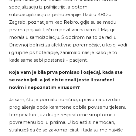
specijalizaciju iz psihijatrije, a potom i
subspecijalizaciju iz psihoterapije. Radi u KBC-u
Zagreb, poznatijem kao Rebro, gdje su se među
prvima pojavili liječnici pozitivni na virus. I Maja je
morala u samoizolaciju. S obzirom na to da radi u
Dnevnoj bolnici za afektivne poremećaje, u kojoj vodi
i grupne psihoterapije, zanimalo nas je kako je to
kada sama sebi postaneš – pacijent.
Koja Vam je bila prva pomisao i osjećaj, kada ste
se razboljeli, a još niste znali jeste li zaraženi
novim i nepoznatim virusom?
Ja sam, što je pomalo ironično, upravo na prvi dan
proglašenja opće karantene dobila povišenu tjelesnu
temperaturu, uz druge respiratorne simptome i
povremenu bol u prsima. U bolesti si nemoćan,
strahuješ da će se zakomplicirati i tada su me najviše