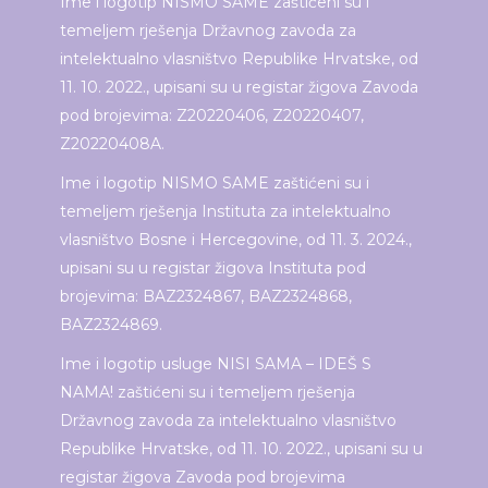
Ime i logotip NISMO SAME zaštićeni su i
temeljem rješenja Državnog zavoda za
intelektualno vlasništvo Republike Hrvatske, od
11. 10. 2022., upisani su u registar žigova Zavoda
pod brojevima: Z20220406, Z20220407,
Z20220408A.
Ime i logotip NISMO SAME zaštićeni su i
temeljem rješenja Instituta za intelektualno
vlasništvo Bosne i Hercegovine, od 11. 3. 2024.,
upisani su u registar žigova Instituta pod
brojevima: BAZ2324867, BAZ2324868,
BAZ2324869.
Ime i logotip usluge NISI SAMA – IDEŠ S
NAMA! zaštićeni su i temeljem rješenja
Državnog zavoda za intelektualno vlasništvo
Republike Hrvatske, od 11. 10. 2022., upisani su u
registar žigova Zavoda pod brojevima