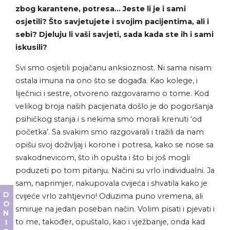
zbog karantene, potresa… Jeste li je i sami
osjetili? Što savjetujete i svojim pacijentima, ali i
sebi? Djeluju li vaši savjeti, sada kada ste ih i sami
iskusili?
Svi smo osjetili pojačanu anksioznost. Ni sama nisam
ostala imuna na ono što se događa. Kao kolege, i
liječnici i sestre, otvoreno razgovaramo o tome. Kod
velikog broja naših pacijenata došlo je do pogoršanja
psihičkog stanja i s nekima smo morali krenuti ‘od
početka’. Sa svakim smo razgovarali i tražili da nam
opišu svoj doživljaj i korone i potresa, kako se nose sa
svakodnevicom, što ih opušta i što bi još mogli
poduzeti po tom pitanju. Načini su vrlo individualni. Ja
sam, naprimjer, nakupovala cvijeća i shvatila kako je
DONIRAJ
cvijeće vrlo zahtjevno! Oduzima puno vremena, ali
smiruje na jedan poseban način. Volim pisati i pjevati i
to me, također, opuštalo, kao i vježbanje, onda kad