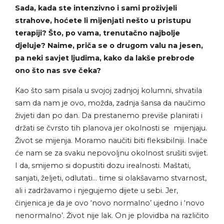
Sada, kada ste intenzivno i sami proživjeli
strahove, hoćete li mijenjati nešto u pristupu
terapiji? Što, po vama, trenutačno najbolje
djeluje? Naime, priča se o drugom valu na jesen,
pa neki savjet ljudima, kako da lakše prebrode
ono što nas sve čeka?
Kao što sam pisala u svojoj zadnjoj kolumni, shvatila
sam da nam je ovo, možda, zadnja šansa da naučimo
živjeti dan po dan. Da prestanemo previše planirati i
držati se čvrsto tih planova jer okolnosti se mijenjaju.
Život se mijenja. Moramo naučiti biti fleksibilniji. Inače
će nam se za svaku nepovoljnu okolnost srušiti svijet.
I da, smijemo si dopustiti dozu irealnosti. Maštati,
sanjati, željeti, odlutati… time si olakšavamo stvarnost,
ali i zadržavamo i njegujemo dijete u sebi. Jer,
činjenica je da je ovo ‘novo normalno’ ujedno i ‘novo
nenormalno’. Život nije lak. On je plovidba na različito