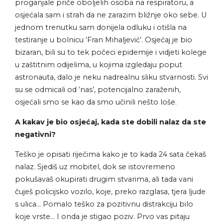
proganjale priče oboljelih osoba na respiratoru, a
osjećala sam i strah da ne zarazim bližnje oko sebe. U
jednom trenutku sam donijela odluku i otišla na
testiranje u bolnicu ‘Fran Mihaljević’. Osjećaj je bio
bizaran, bili su to tek počeci epidemije i vidjeti kolege
u zaštitnim odijelima, u kojima izgledaju poput
astronauta, dalo je neku nadrealnu sliku stvarnosti. Svi
su se odmicali od ‘nas’, potencijalno zaraženih,
osjećali smo se kao da smo učinili nešto loše.
A kakav je bio osjećaj, kada ste dobili nalaz da ste
negativni?
Teško je opisati riječima kako je to kada 24 sata čekaš
nalaz. Sjediš uz mobitel, dok se istovremeno
pokušavaš okupirati drugim stvarima, ali tada vani
čuješ policijsko vozilo, koje, preko razglasa, tjera ljude
s ulica… Pomalo teško za pozitivnu distrakciju bilo
koje vrste… I onda je stigao poziv. Prvo vas pitaju