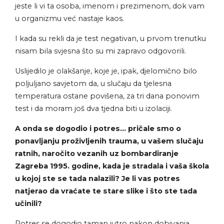
jeste li vi ta osoba, imenom i prezimenom, dok vam
u organizmu već nastaje kaos.
I kada su rekli da je test negativan, u prvom trenutku
nisam bila svjesna što su mi zapravo odgovorili.
Uslijedilo je olakšanje, koje je, ipak, djelomično bilo
poljuljano savjetom da, u slučaju da tjelesna
temperatura ostane povišena, za tri dana ponovim
test i da moram još dva tjedna biti u izolaciji.
A onda se dogodio i potres… pričale smo o
ponavljanju proživljenih trauma, u vašem slučaju
ratnih, naročito vezanih uz bombardiranje
Zagreba 1995. godine, kada je stradala i vaša škola
u kojoj ste se tada nalazili? Je li vas potres
natjerao da vraćate te stare slike i što ste tada
učinili?
Potres se dogodio taman jutro nakon dobivanja