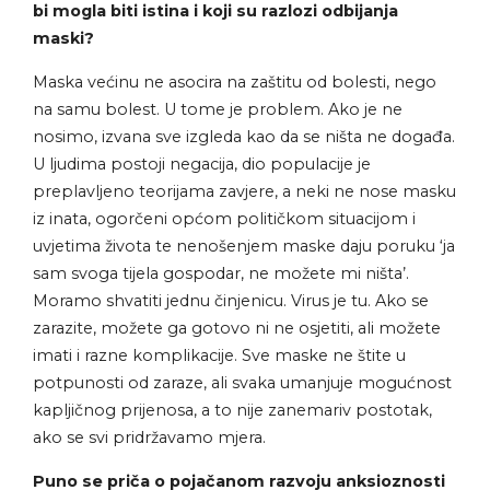
bi mogla biti istina i koji su razlozi odbijanja
maski?
Maska većinu ne asocira na zaštitu od bolesti, nego
na samu bolest. U tome je problem. Ako je ne
nosimo, izvana sve izgleda kao da se ništa ne događa.
U ljudima postoji negacija, dio populacije je
preplavljeno teorijama zavjere, a neki ne nose masku
iz inata, ogorčeni općom političkom situacijom i
uvjetima života te nenošenjem maske daju poruku ‘ja
sam svoga tijela gospodar, ne možete mi ništa’.
Moramo shvatiti jednu činjenicu. Virus je tu. Ako se
zarazite, možete ga gotovo ni ne osjetiti, ali možete
imati i razne komplikacije. Sve maske ne štite u
potpunosti od zaraze, ali svaka umanjuje mogućnost
kapljičnog prijenosa, a to nije zanemariv postotak,
ako se svi pridržavamo mjera.
Puno se priča o pojačanom razvoju anksioznosti