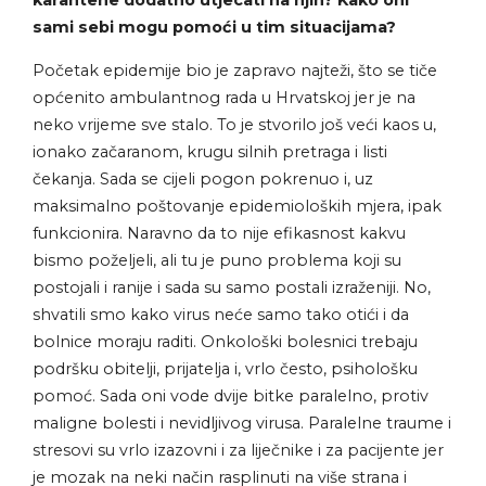
karantene dodatno utjecati na njih? Kako oni
sami sebi mogu pomoći u tim situacijama?
Početak epidemije bio je zapravo najteži, što se tiče
općenito ambulantnog rada u Hrvatskoj jer je na
neko vrijeme sve stalo. To je stvorilo još veći kaos u,
ionako začaranom, krugu silnih pretraga i listi
čekanja. Sada se cijeli pogon pokrenuo i, uz
maksimalno poštovanje epidemioloških mjera, ipak
funkcionira. Naravno da to nije efikasnost kakvu
bismo poželjeli, ali tu je puno problema koji su
postojali i ranije i sada su samo postali izraženiji. No,
shvatili smo kako virus neće samo tako otići i da
bolnice moraju raditi. Onkološki bolesnici trebaju
podršku obitelji, prijatelja i, vrlo često, psihološku
pomoć. Sada oni vode dvije bitke paralelno, protiv
maligne bolesti i nevidljivog virusa. Paralelne traume i
stresovi su vrlo izazovni i za liječnike i za pacijente jer
je mozak na neki način rasplinuti na više strana i