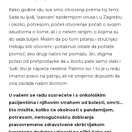
Kako godine idu, sve smo otvoreniji prema toj temi.
Sada su ljudi, ‘izazvani’ epidemijom virusa i, u Zagrebu
i okolici, potresom, počeli otvorenije pričati o svojim
iskustvima o tome, ali i o nekim ranijim, o kojima su
do sada šutjeli. Mislim da po tom pitanju i stručnjaci
trebaju biti otvoreni i potaknuti ostale da potraže
pomoć, ako drugi načini ne pomažu. Jer, stigma
polazi od pretpostavke da u životu pate samo slabi i
‘ludi’, što je najveća neistina. Patimo svi. I to je u redu.
Imamo pravo na patnju, ali ne smijemo dopustiti da
ona zavlada našim životom.
U vašem se radu susrećete i s onkološkim
pacijentima i njihovim strahom od bolesti, smrti…
što mislite, koliko će okolnosti s pandemijom,
potresom, nemogućnošću dobivanja
pravovremene zdravstvene skrbi tijekom