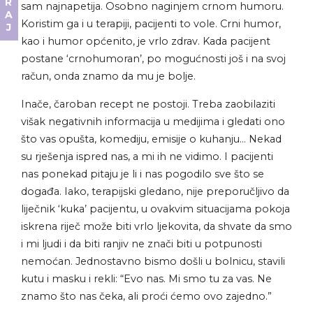
sam najnapetija. Osobno naginjem crnom humoru.
Koristim ga i u terapiji, pacijenti to vole. Crni humor,
kao i humor općenito, je vrlo zdrav. Kada pacijent
postane ‘crnohumoran’, po mogućnosti još i na svoj
račun, onda znamo da mu je bolje.
Inače, čaroban recept ne postoji. Treba zaobilaziti
višak negativnih informacija u medijima i gledati ono
što vas opušta, komediju, emisije o kuhanju… Nekad
su rješenja ispred nas, a mi ih ne vidimo. I pacijenti
nas ponekad pitaju je li i nas pogodilo sve što se
događa. Iako, terapijski gledano, nije preporučljivo da
liječnik ‘kuka’ pacijentu, u ovakvim situacijama pokoja
iskrena riječ može biti vrlo ljekovita, da shvate da smo
i mi ljudi i da biti ranjiv ne znači biti u potpunosti
nemoćan. Jednostavno bismo došli u bolnicu, stavili
kutu i masku i rekli: “Evo nas. Mi smo tu za vas. Ne
znamo što nas čeka, ali proći ćemo ovo zajedno.”