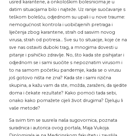
usred karantene, a onkološkim bolesnicima je u
datim situacijama bilo i najteže. Uz ranije suočavanje s
teškom bolešću, odjednom su upali i u nove traume:
nemogućnost kontrola i uobičajenih pretraga i
liječenja zbog karantene, strah od sasvim novog
virusa, strah od potresa… Sve su to situacije, koje će na
sve nas ostaviti duboki trag, a mnogima dovesti u
pitanje i psihičko zdravlje. No, što kada ste psihijatar i
odjednom se i sami suočite s nepoznatim virusom i
to na samom početku pandemije, kada se o virusu
još gotovo ništa ne zna? Kada ste i sami rizična
skupina, a kažu vam da ste, možda, zaraženi, da sjedite
doma i čekate rezultate? Kako pomoći tada sebi,
onako kako pomažete cijeli život drugima? Djeluju li
vaše metode?
Sa svim tim se susrela naša sugovornica, poznata
suradnica i autorica ovog portala, Maja Vukoja.
Diplomirala je na Medicinskom fakultetu i završila