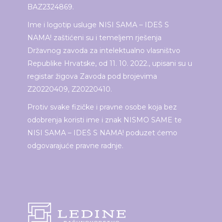
BAZ2324869.
Ime i logotip usluge NISI SAMA – IDEŠ S
NAMA! zaštićeni su i temeljem rješenja
Državnog zavoda za intelektualno vlasništvo
Republike Hrvatske, od 11. 10. 2022., upisani su u
registar žigova Zavoda pod brojevima
Z20220409, Z20220410.
Protiv svake fizičke i pravne osobe koja bez
odobrenja koristi ime i znak NISMO SAME te
NISI SAMA – IDEŠ S NAMA! poduzet ćemo
odgovarajuće pravne radnje.