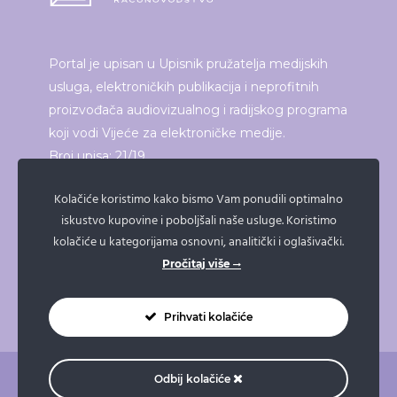
Portal je upisan u Upisnik pružatelja medijskih
usluga, elektroničkih publikacija i neprofitnih
proizvođača audiovizualnog i radijskog programa
koji vodi Vijeće za elektroničke medije.
Broj upisa: 21/19
Kolačiće koristimo kako bismo Vam ponudili optimalno
iskustvo kupovine i poboljšali naše usluge. Koristimo
ISPRINTAJ ČLANAK
kolačiće u kategorijama osnovni, analitički i oglašivački.
Pročitaj više
Prihvati kolačiće
Odbij kolačiće