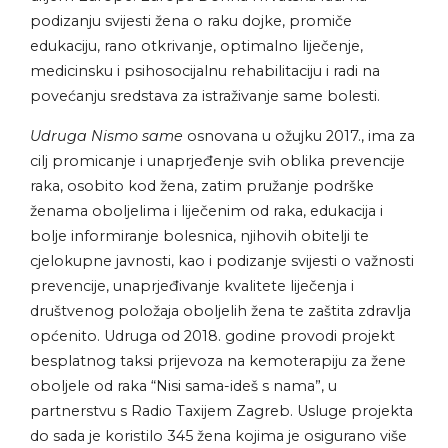
podizanju svijesti žena o raku dojke, promiče
edukaciju, rano otkrivanje, optimalno liječenje,
medicinsku i psihosocijalnu rehabilitaciju i radi na
povećanju sredstava za istraživanje same bolesti.
Udruga Nismo same
osnovana u ožujku 2017., ima za
cilj promicanje i unaprjeđenje svih oblika prevencije
raka, osobito kod žena, zatim pružanje podrške
ženama oboljelima i liječenim od raka, edukacija i
bolje informiranje bolesnica, njihovih obitelji te
cjelokupne javnosti, kao i podizanje svijesti o važnosti
prevencije, unaprjeđivanje kvalitete liječenja i
društvenog položaja oboljelih žena te zaštita zdravlja
općenito. Udruga od 2018. godine provodi projekt
besplatnog taksi prijevoza na kemoterapiju za žene
oboljele od raka “Nisi sama-ideš s nama”, u
partnerstvu s Radio Taxijem Zagreb. Usluge projekta
do sada je koristilo 345 žena kojima je osigurano više