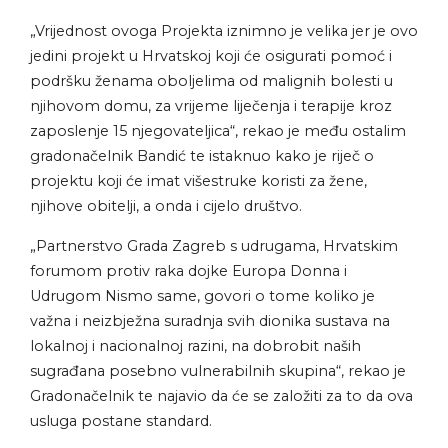
„Vrijednost ovoga Projekta iznimno je velika jer je ovo
jedini projekt u Hrvatskoj koji će osigurati pomoć i
podršku ženama oboljelima od malignih bolesti u
njihovom domu, za vrijeme liječenja i terapije kroz
zaposlenje 15 njegovateljica“, rekao je među ostalim
gradonačelnik Bandić te istaknuo kako je riječ o
projektu koji će imat višestruke koristi za žene,
njihove obitelji, a onda i cijelo društvo.
„Partnerstvo Grada Zagreb s udrugama, Hrvatskim
forumom protiv raka dojke Europa Donna i
Udrugom Nismo same, govori o tome koliko je
važna i neizbježna suradnja svih dionika sustava na
lokalnoj i nacionalnoj razini, na dobrobit naših
sugrađana posebno vulnerabilnih skupina“, rekao je
Gradonačelnik te najavio da će se založiti za to da ova
usluga postane standard.