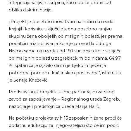
integracije ranjivih skupina, kao i borbi protiv svih
oblika diskriminacije.
„Projekt je posebno inovativan na način da u vidu
krajnjih korisnica uključuje jednu posebno ranjivu
skupinu žena oboljelih od malignih bolesti, jer prema
podatcima iz ispitivanja koje je provodila Udruga
Nismo same na uzorku od 150 sudionica koje se liječe
od malignih bolesti u zagrebačkim bolnicama. 64,97
% ispitanica je izjavilo da im je tijekom liječenja
potrebna pomoć u kućanskim poslovima“, istaknula
je Šentija Knežević.
Predstavljanju projekta u ime partnera, Hrvatskog
zavod za zapošljavanje – Regionalnog ureda Zagreb,
nazočila je i predstojnica Ureda Marija Halić.
Na početku projekta svih 15 zaposlenih žena proći će
dodatnu edukaciju za njegovateljicu što će im podići