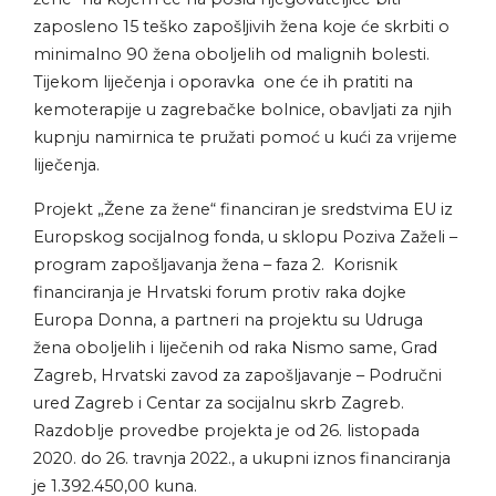
zaposleno 15 teško zapošljivih žena koje će skrbiti o
minimalno 90 žena oboljelih od malignih bolesti.
Tijekom liječenja i oporavka one će ih pratiti na
kemoterapije u zagrebačke bolnice, obavljati za njih
kupnju namirnica te pružati pomoć u kući za vrijeme
liječenja.
Projekt „Žene za žene“ financiran je sredstvima EU iz
Europskog socijalnog fonda, u sklopu Poziva Zaželi –
program zapošljavanja žena – faza 2. Korisnik
financiranja je Hrvatski forum protiv raka dojke
Europa Donna, a partneri na projektu su Udruga
žena oboljelih i liječenih od raka Nismo same, Grad
Zagreb, Hrvatski zavod za zapošljavanje – Područni
ured Zagreb i Centar za socijalnu skrb Zagreb.
Razdoblje provedbe projekta je od 26. listopada
2020. do 26. travnja 2022., a ukupni iznos financiranja
je 1.392.450,00 kuna.