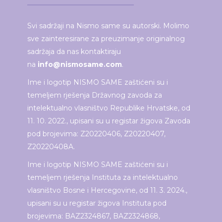
Svi sadržaji na Nismo same su autorski. Molimo
sve zainteresirane za preuzimanje originalnog
sadržaja da nas kontaktiraju
na
info@nismosame.com
.
Ime i logotip NISMO SAME zaštićeni su i
temeljem rješenja Državnog zavoda za
intelektualno vlasništvo Republike Hrvatske, od
11. 10. 2022., upisani su u registar žigova Zavoda
pod brojevima: Z20220406, Z20220407,
Z20220408A.
Ime i logotip NISMO SAME zaštićeni su i
temeljem rješenja Instituta za intelektualno
vlasništvo Bosne i Hercegovine, od 11. 3. 2024.,
upisani su u registar žigova Instituta pod
brojevima: BAZ2324867, BAZ2324868,