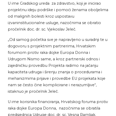
U ime Gradskog ureda za zdravstvo, koji je inicirao
projektnu ideju podrške i pomoći ženama oboljelima
od malignih bolesti kroz uspostavu
izvaninstitucionalne usluge, nazočnima se obratio
pročelnik doc. dr. sc. Vjekoslav Jeleč.
„Od samog početka sve je napravljeno u suradnji te u
dogovoru s projektnim partnerima, Hrvatskim
forumom protiv raka dojke Europa Donna i
Udrugom Nismo same, a kroz partnerski odnos i
zajedničku provedbu Projekta radimo na jačanju
kapaciteta udruga i širenju znanja o procedurama i
mehanizmima prijave i provedbe EU projekata koje
nam se često čine komplicirane i nerazumljive“,
istaknuo je pročelnik Jeleč.
U ime korisnika financiranja, Hrvatskog foruma protiv
raka dojke Europa Donna, nazočnima se obratila
predsjednica Udruge doc. dr. sc. Vesna Ramljak.