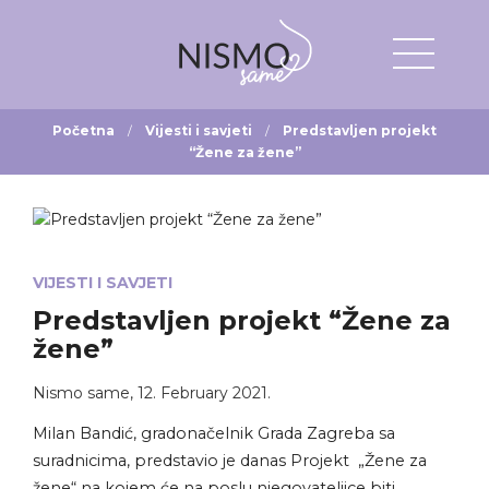
Početna
Vijesti i savjeti
Predstavljen projekt
“Žene za žene”
VIJESTI I SAVJETI
Predstavljen projekt “Žene za
žene”
Nismo same
,
12. February 2021.
Milan Bandić, gradonačelnik Grada Zagreba sa
suradnicima, predstavio je danas Projekt „Žene za
žene“ na kojem će na poslu njegovateljice biti