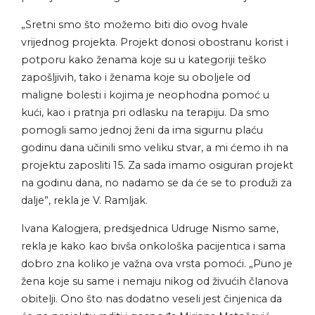
„Sretni smo što možemo biti dio ovog hvale
vrijednog projekta. Projekt donosi obostranu korist
i
potporu kako ženama koje su u kategoriji teško
zapošljivih, tako i ženama koje su oboljele od
maligne bolesti i kojima je neophodna pomoć u
kući, kao i pratnja pri odlasku na terapiju. Da smo
pomogli samo jednoj ženi da ima sigurnu plaću
godinu dana učinili smo veliku stvar, a mi ćemo ih na
projektu zaposliti 15. Za sada imamo osiguran projekt
na godinu dana, no nadamo se da će se to produži za
dalje”, rekla je V. Ramljak.
Ivana Kalogjera, predsjednica Udruge Nismo same,
rekla je kako kao bivša onkološka pacijentica i sama
dobro zna koliko je važna ova vrsta pomoći. „Puno je
žena koje su same i nemaju nikog od živućih članova
obitelji. Ono što nas dodatno veseli jest činjenica da