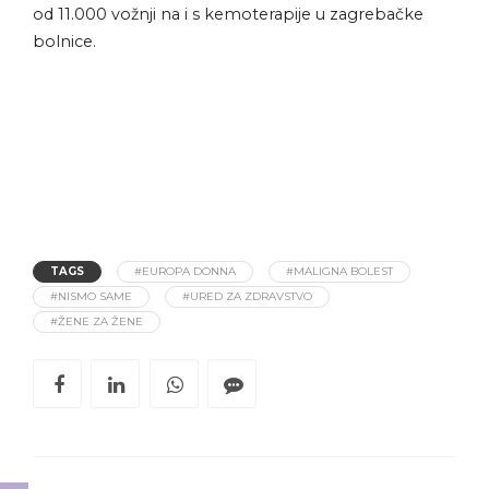
od 11.000 vožnji na i s kemoterapije u zagrebačke
bolnice.
TAGS
#EUROPA DONNA
#MALIGNA BOLEST
#NISMO SAME
#URED ZA ZDRAVSTVO
#ŽENE ZA ŽENE