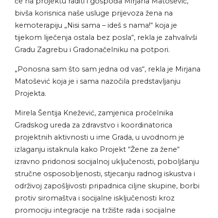
će na projektu raditi i gospođa Mirjana Matošević,
bivša korisnica naše usluge prijevoza žena na
kemoterapiju „Nisi sama – ideš s nama!“ koja je
tijekom liječenja ostala bez posla“, rekla je zahvalivši
Gradu Zagrebu i Gradonačelniku na potpori.
„Ponosna sam što sam jedna od vas“, rekla je Mirjana
Matošević koja je i sama nazočila predstavljanju
Projekta.
Mirela Šentija Knežević, zamjenica pročelnika
Gradskog ureda za zdravstvo i koordinatorica
projektnih aktivnosti u ime Grada, u uvodnom je
izlaganju istaknula kako Projekt “Žene za žene“
izravno pridonosi socijalnoj uključenosti, poboljšanju
stručne osposobljenosti, stjecanju radnog iskustva i
održivoj zapošljivosti pripadnica ciljne skupine, borbi
protiv siromaštva i socijalne isključenosti kroz
promociju integracije na tržište rada i socijalne