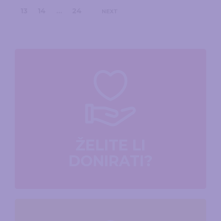
13
14
…
24
NEXT
ŽELITE LI
DONIRATI?