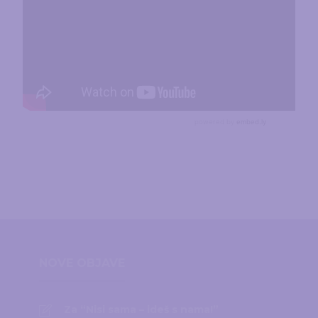
NOVE OBJAVE
Za “Nisi sama – ideš s nama!”