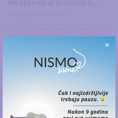
Nestaneš u trenutku…
Vesna Špoljarić
,
8. October 2018.
Vesni Špoljarić 2016. godine dijagnosticiran je rak dojke. Mislila je da
je borba s bolešću najteži period, a onda ju je život demantirao…
×
READ MORE
DONIRAJ