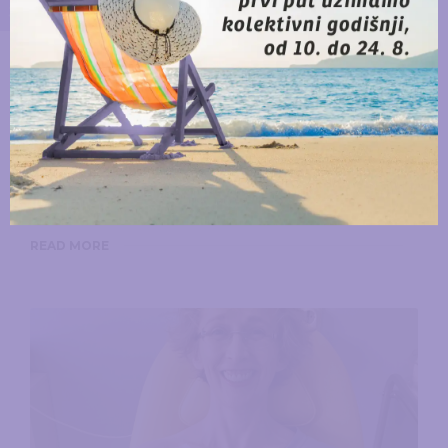
U LISTOPADU NOSIMO ROZA 2018
Akcija je tu da osvijesti
tebe!
Eda Papić
,
3. October 2018.
Naša autorica Eda Papić napisala je pismo svim ženama koje
prenosimo u cijelosti.
READ MORE