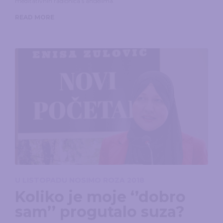
meditativnih radionica s anđelima.
READ MORE
U LISTOPADU NOSIMO ROZA 2018
Koliko je moje ‘’dobro
sam’’ progutalo suza?