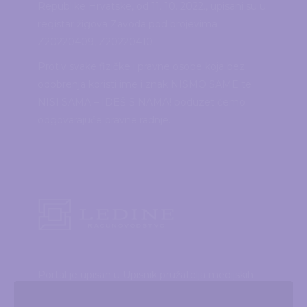
Republike Hrvatske, od 11. 10. 2022., upisani su u
registar žigova Zavoda pod brojevima
Z20220409, Z20220410.
Protiv svake fizičke i pravne osobe koja bez
odobrenja koristi ime i znak NISMO SAME te
NISI SAMA – IDEŠ S NAMA! poduzet ćemo
odgovarajuće pravne radnje.
Portal je upisan u Upisnik pružatelja medijskih
usluga, elektroničkih publikacija i neprofitnih