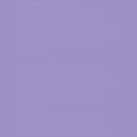
na
info@nismosame.com
.
Ime i logotip NISMO SAME zaštićeni su i
temeljem rješenja Državnog zavoda za
intelektualno vlasništvo Republike Hrvatske, od
11. 10. 2022., upisani su u registar žigova Zavoda
pod brojevima: Z20220406, Z20220407,
Z20220408A.
Ime i logotip NISMO SAME zaštićeni su i
temeljem rješenja Instituta za intelektualno
vlasništvo Bosne i Hercegovine, od 11. 3. 2024.,
upisani su u registar žigova Instituta pod
brojevima: BAZ2324867, BAZ2324868,
BAZ2324869.
Ime i logotip usluge NISI SAMA – IDEŠ S
NAMA! zaštićeni su i temeljem rješenja
Državnog zavoda za intelektualno vlasništvo