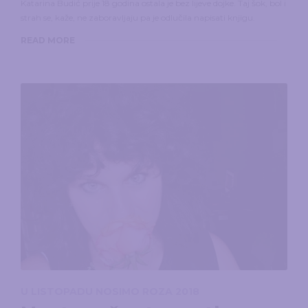
Katarina Budić prije 18 godina ostala je bez lijeve dojke. Taj šok, bol i
strah se, kaže, ne zaboravljaju pa je odlučila napisati knjigu.
READ MORE
U LISTOPADU NOSIMO ROZA 2018