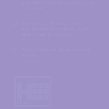
prikupljeno 17.914,46 eura. Hvala svima
na podršci!
5. August 2026.
Akademik Igor Štagljar: Umjetna
inteligencija neće zamijeniti liječnike,
ali će promijeniti medicinu
30. July 2026.
Zašto se loše stvari događaju dobrim
ljudima?
22. July 2026.