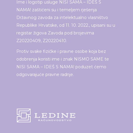
Ime i logotip usluge NISI SAMA – IDEŠ S
NAMA! zaštićeni su i temeljem rješenja
Državnog zavoda za intelektualno vlasništvo
Republike Hrvatske, od 11. 10. 2022., upisani su u
registar žigova Zavoda pod brojevima
Z20220409, Z20220410.
Protiv svake fizičke i pravne osobe koja bez
odobrenja koristi ime i znak NISMO SAME te
NISI SAMA – IDEŠ S NAMA! poduzet ćemo
odgovarajuće pravne radnje.