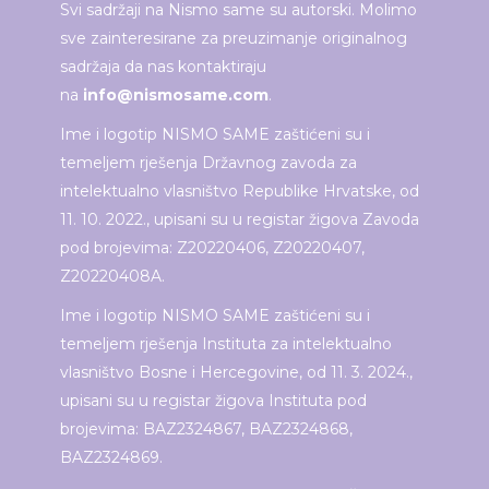
Svi sadržaji na Nismo same su autorski. Molimo
sve zainteresirane za preuzimanje originalnog
sadržaja da nas kontaktiraju
na
info@nismosame.com
.
Ime i logotip NISMO SAME zaštićeni su i
temeljem rješenja Državnog zavoda za
intelektualno vlasništvo Republike Hrvatske, od
11. 10. 2022., upisani su u registar žigova Zavoda
pod brojevima: Z20220406, Z20220407,
Z20220408A.
Ime i logotip NISMO SAME zaštićeni su i
temeljem rješenja Instituta za intelektualno
vlasništvo Bosne i Hercegovine, od 11. 3. 2024.,
upisani su u registar žigova Instituta pod
brojevima: BAZ2324867, BAZ2324868,
BAZ2324869.