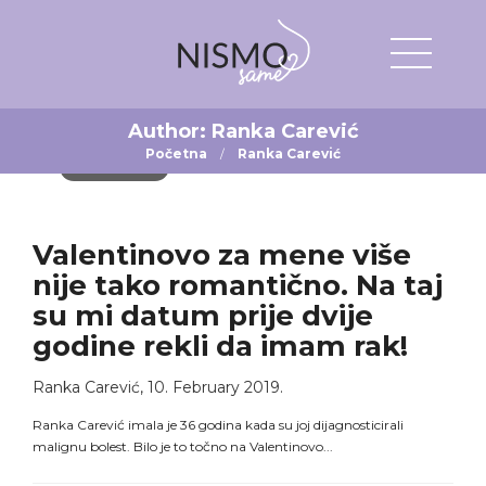
Author:
Ranka Carević
Početna
Ranka Carević
VAŠE PRIČE
Valentinovo za mene više
nije tako romantično. Na taj
su mi datum prije dvije
godine rekli da imam rak!
Ranka Carević
,
10. February 2019.
Ranka Carević imala je 36 godina kada su joj dijagnosticirali
malignu bolest. Bilo je to točno na Valentinovo...