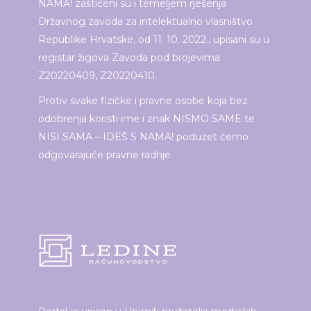
NAMA! zaštićeni su i temeljem rješenja
Državnog zavoda za intelektualno vlasništvo
Republike Hrvatske, od 11. 10. 2022., upisani su u
registar žigova Zavoda pod brojevima
Z20220409, Z20220410.
Protiv svake fizičke i pravne osobe koja bez
odobrenja koristi ime i znak NISMO SAME te
NISI SAMA – IDEŠ S NAMA! poduzet ćemo
odgovarajuće pravne radnje.