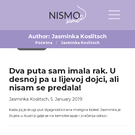
Author:
Jasminka Koslitsch
Početna
Jasminka Koslitsch
VAŠE PRIČE
Dva puta sam imala rak. U
desnoj pa u lijevoj dojci, ali
nisam se predala!
Jasminka Koslitsch
,
5. January 2019.
Kada joj je drugi put dijagnosticirana maligna bolest Jasminka je
živjela u Austriji gdje se na kemoterapije i zračenja odlazi...