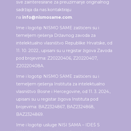
sve zainteresirane za preuzimanje originalnog
sadržaja da nas kontaktiraju
na
info@nismosame.com
.
Ime i logotip NISMO SAME zaštićeni su i
temeljem rješenja Državnog zavoda za
intelektualno vlasništvo Republike Hrvatske, od
11. 10. 2022., upisani su u registar žigova Zavoda
pod brojevima: Z20220406, Z20220407,
Z20220408A.
Ime i logotip NISMO SAME zaštićeni su i
temeljem rješenja Instituta za intelektualno
vlasništvo Bosne i Hercegovine, od 11. 3. 2024.,
upisani su u registar žigova Instituta pod
brojevima: BAZ2324867, BAZ2324868,
BAZ2324869.
Ime i logotip usluge NISI SAMA – IDEŠ S