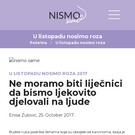
U listopadu nosimo roza
Početna
U listopadu nosimo roza
U LISTOPADU NOSIMO ROZA 2017
Ne moramo biti liječnici
da bismo ljekovito
djelovali na ljude
Enisa Zulović
,
25. October 2017.
Budite ruka podrške ženama koje su oboljele od karcinoma, bolja je