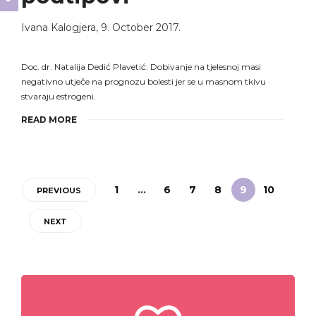
Ivana Kalogjera
,
9. October 2017.
Doc. dr. Natalija Dedić Plavetić: Dobivanje na tjelesnoj masi
negativno utječe na prognozu bolesti jer se u masnom tkivu
stvaraju estrogeni.
READ MORE
1
…
6
7
8
9
10
PREVIOUS
NEXT