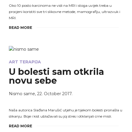
Oko 10 posto karcinoma ne vidi na MRI i stoga uvijek treba u
procjeni koristiti sve tri slikovne metode, mamografiju, ultrazvuk i
MRI.
READ MORE
ART TERAPIJA
U bolesti sam otkrila
novu sebe
Nismo same
,
22. October 2017.
Naša autorica Slađana Marušić utjehu je tijekom bolesti pronašla u
slikanju. Boje i kist ublažavali su joj stres i otklanjali crne misli.
READ MORE