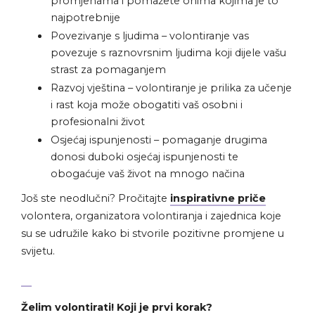
promjenama i pomažete onima kojima je to
najpotrebnije
Povezivanje s ljudima – volontiranje vas
povezuje s raznovrsnim ljudima koji dijele vašu
strast za pomaganjem
Razvoj vještina – volontiranje je prilika za učenje
i rast koja može obogatiti vaš osobni i
profesionalni život
Osjećaj ispunjenosti – pomaganje drugima
donosi duboki osjećaj ispunjenosti te
obogaćuje vaš život na mnogo načina
Još ste neodlučni? Pročitajte
inspirativne priče
volontera, organizatora volontiranja i zajednica koje
su se udružile kako bi stvorile pozitivne promjene u
svijetu.
Želim volontirati! Koji je prvi korak?