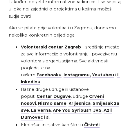
Također, posjetite informativne radionice ili se raspitaj
u lokalnoj zajednici o projektima u kojima možeš
sudjelovati.
Ako se pitate gdje volontirati u Zagrebu, donosimo
nekoliko konkretnih prijedloga:
Volonterski centar Zagreb
– središnje mjesto
za sve informacije o volontiranju i povezivanju
volontera s organizacijama. Sve aktivnosti
pogledajte na
našem
Facebooku
,
Instagramu,
Youtubeu
i
L
inkedInu
.
Razne druge udruge ili ustanove
poput:
Centar Dugave
, udruge
Crveni
nosovi
,
Nismo same
,
Krijesnica
,
Smiješak za
sve
,
La Verna
,
Are You Syrious?
,
JRS
,
Azil
Dumovec
i sl.
Ekološke inicijative kao što su
Čisteći