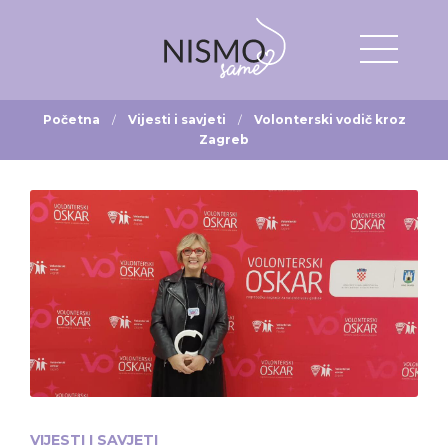
Početna
Vijesti i savjeti
Volonterski vodič kroz
Zagreb
VIJESTI I SAVJETI