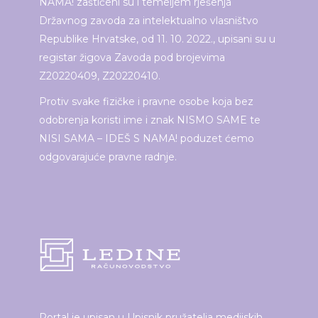
NAMA! zaštićeni su i temeljem rješenja
Državnog zavoda za intelektualno vlasništvo
Republike Hrvatske, od 11. 10. 2022., upisani su u
registar žigova Zavoda pod brojevima
Z20220409, Z20220410.
Protiv svake fizičke i pravne osobe koja bez
odobrenja koristi ime i znak NISMO SAME te
NISI SAMA – IDEŠ S NAMA! poduzet ćemo
odgovarajuće pravne radnje.
Portal je upisan u Upisnik pružatelja medijskih