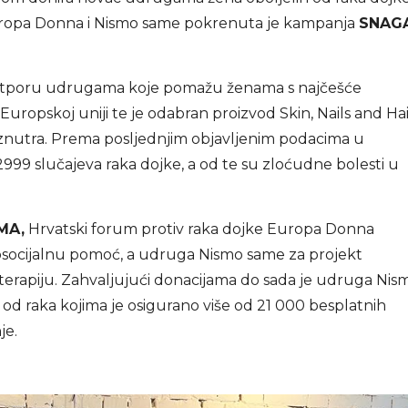
ropa Donna i Nismo same pokrenuta je kampanja
SNAG
i potporu udrugama koje pomažu ženama s najčešće
uropskoj uniji te je odabran proizvod Skin, Nails and Hai
 iznutra. Prema posljednjim objavljenim podacima u
 2999 slučajeva raka dojke, a od te su zloćudne bolesti u
MA,
Hrvatski forum protiv raka dojke Europa Donna
hosocijalnu pomoć, a udruga Nismo same za projekt
erapiju. Zahvaljujući donacijama do sada je udruga Nis
 od raka kojima je osigurano više od 21 000 besplatnih
je.