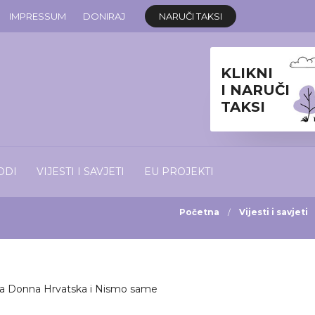
IMPRESSUM
DONIRAJ
NARUČI TAKSI
KLIKNI
I NARUČI
TAKSI
ODI
VIJESTI I SAVJETI
EU PROJEKTI
Početna
Vijesti i savjeti