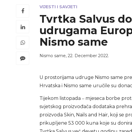
VIJESTI I SAVJETI
Tvrtka Salvus do
udrugama Europ
Nismo same
Nismo same
,
22. December 2022.
U prostorijama udruge Nismo same pr
Hrvatska i Nismo same uručile su dona
Tijekom listopada ‒ mjeseca borbe prot
svjetskog proizvođača dodataka prehran
proizvoda Skin, Nails and Hair, koji se 
prikupljene 53 000 kuna koje su doni
Tvrtka Salvus već devetu godinu zared