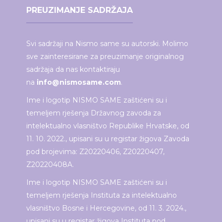
PREUZIMANJE SADRŽAJA
Svi sadržaji na Nismo same su autorski. Molimo
sve zainteresirane za preuzimanje originalnog
sadržaja da nas kontaktiraju
na
info@nismosame.com
.
Ime i logotip NISMO SAME zaštićeni su i
temeljem rješenja Državnog zavoda za
intelektualno vlasništvo Republike Hrvatske, od
11. 10. 2022., upisani su u registar žigova Zavoda
pod brojevima: Z20220406, Z20220407,
Z20220408A.
Ime i logotip NISMO SAME zaštićeni su i
temeljem rješenja Instituta za intelektualno
vlasništvo Bosne i Hercegovine, od 11. 3. 2024.,
upisani su u registar žigova Instituta pod