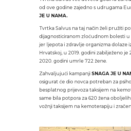
od ove godine zajedno s udrugama Eu
JE U NAMA.
Tvrtka Salvus na taj način želi pružit
dijagnosticiranom zloćudnom bolesti u E
jer ljepota i zdravlje organizma dolaze
Hrvatskoj, u 2019. godini zabilježeno je
2020. godini umrle 722 žene.
Zahvaljujući kampanji
SNAGA JE U NA
osigurat će dio novca potreban za psi
besplatnog prijevoza taksijem na kemot
same bila potpora za 620 žena oboljelih
vožnji taksijem na kemoterapiju i zračen