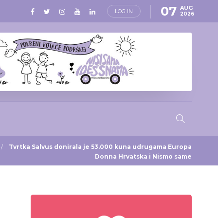
07
AUG
LOG IN
2026
Tvrtka Salvus donirala je 53.000 kuna udrugama Europa
Donna Hrvatska i Nismo same