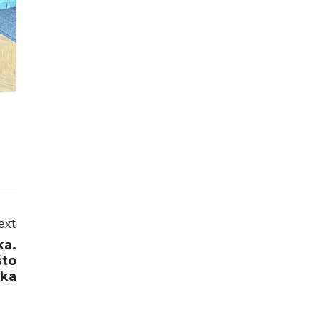
ext
ka.
što
jka