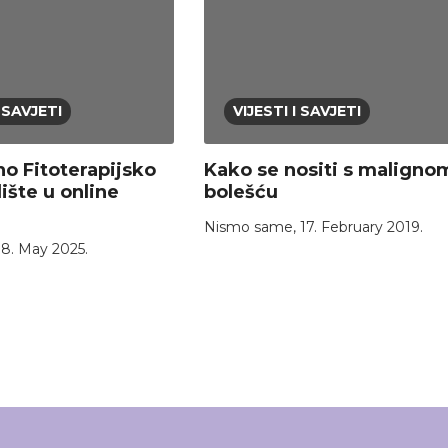
I SAVJETI
VIJESTI I SAVJETI
no Fitoterapijsko
Kako se nositi s maligno
ište u online
bolešću
Nismo same
,
17. February 2019.
,
8. May 2025.