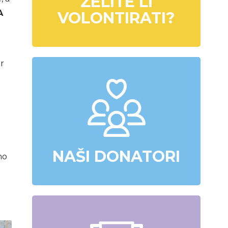
ŽELITE LI
A
VOLONTIRATI?
r
NAŠI DONATORI
mo