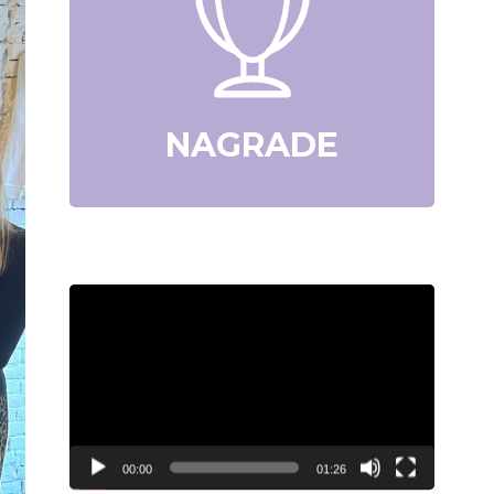
NAGRADE
Video
Player
00:00
01:26