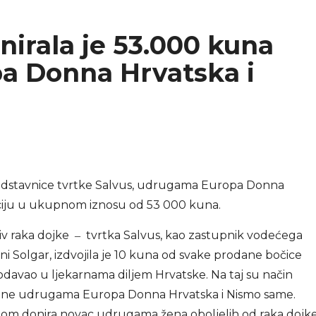
nirala je 53.000 kuna
a Donna Hrvatska i
edstavnice tvrtke Salvus, udrugama Europa Donna
ciju u ukupnom iznosu od 53 000 kuna.
iv raka dojke ‒ tvrtka Salvus, kao zastupnik vodećega
i Solgar, izdvojila je 10 kuna od svake prodane bočice
prodavao u ljekarnama diljem Hrvatske. Na taj su način
rane udrugama Europa Donna Hrvatska i Nismo same.
om donira novac udrugama žena oboljelih od raka dojke