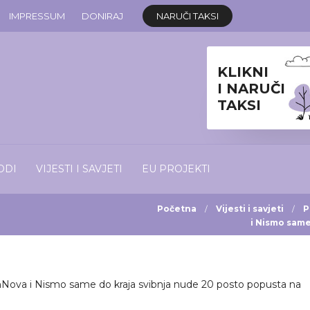
IMPRESSUM
DONIRAJ
NARUČI TAKSI
KLIKNI
I NARUČI
TAKSI
ODI
VIJESTI I SAVJETI
EU PROJEKTI
Početna
Vijesti i savjeti
P
i Nismo same