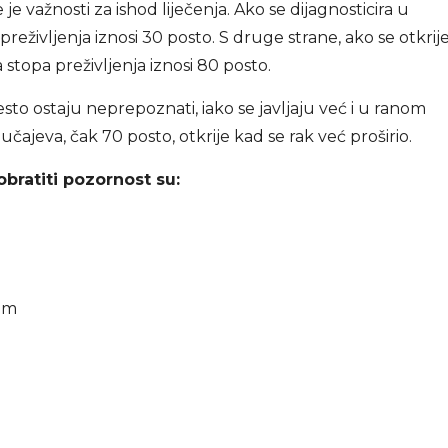
e važnosti za ishod liječenja. Ako se dijagnosticira u
eživljenja iznosi 30 posto. S druge strane, ako se otkrij
stopa preživljenja iznosi 80 posto.
esto ostaju neprepoznati, iako se javljaju već i u ranom
lučajeva, čak 70 posto, otkrije kad se rak već proširio.
obratiti pozornost su:
em