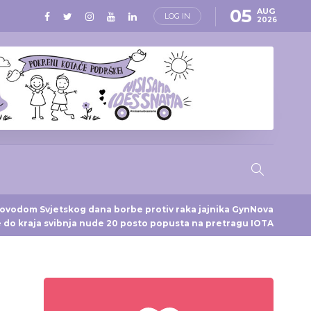
05
AUG
LOG IN
2026
ovodom Svjetskog dana borbe protiv raka jajnika GynNova
 do kraja svibnja nude 20 posto popusta na pretragu IOTA