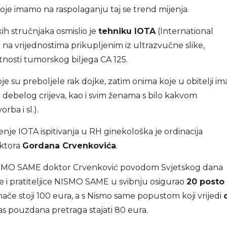
je imamo na raspolaganju taj se trend mijenja.
h stručnjaka osmislio je
tehniku IOTA
(International
 na vrijednostima prikupljenim iz ultrazvučne slike,
utnosti tumorskog biljega CA 125.
su preboljele rak dojke, zatim onima koje u obitelji im
 i debelog crijeva, kao i svim ženama s bilo kakvom
rba i sl.).
nje IOTA ispitivanja u RH ginekološka je ordinacija
ktora
Gordana Crvenkovića
.
 NISMO SAME doktor Crvenković povodom Svjetskog dana
ice i pratiteljice NISMO SAME u svibnju osigurao
20 posto
inače stoji 100 eura, a s Nismo same popustom koji vrijedi
as pouzdana pretraga stajati 80 eura.