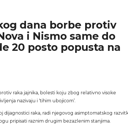
og dana borbe protiv
nNova i Nismo same do
de 20 posto popusta na
otiv raka jajnika, bolesti koju zbog relativno visoke
vljenja nazivaju i ‘tihim ubojicom’.
oj dijagnostici raka, radi njegovog asimptomatskog razvit
mogu pripisati raznim drugim bezazlenim stanjima.