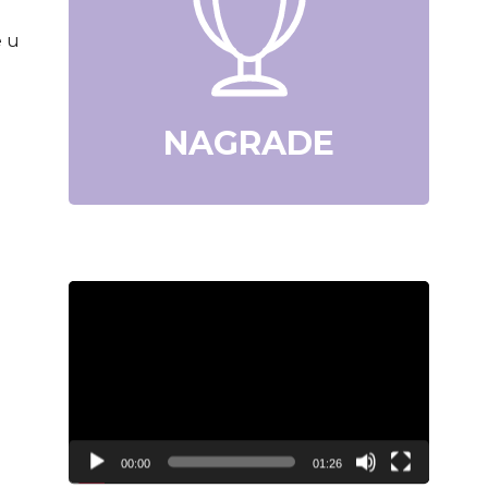
e u
NAGRADE
Video
Player
00:00
01:26