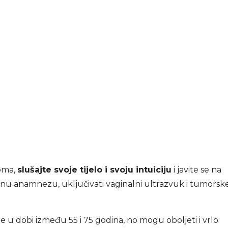
toma,
slušajte svoje tijelo i svoju intuiciju
i javite se na
ljnu anamnezu, uključivati vaginalni ultrazvuk i tumorsk
e u dobi između 55 i 75 godina, no mogu oboljeti i vrlo