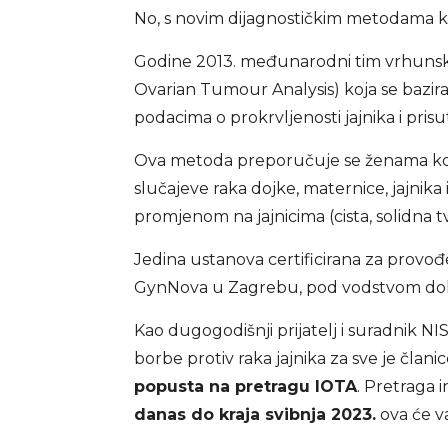
No, s novim dijagnostičkim metodama ko
Godine 2013. međunarodni tim vrhunski
Ovarian Tumour Analysis) koja se bazira
podacima o prokrvljenosti jajnika i pris
Ova metoda preporučuje se ženama koje 
slučajeve raka dojke, maternice, jajnika
promjenom na jajnicima (cista, solidna tvo
Jedina ustanova certificirana za provođe
GynNova u Zagrebu, pod vodstvom do
Kao dugogodišnji prijatelj i suradnik
borbe protiv raka jajnika za sve je član
popusta na pretragu IOTA
. Pretraga 
danas do kraja svibnja 2023.
ova će v