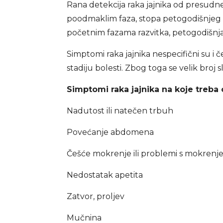
Rana detekcija raka jajnika od presudne j
poodmaklim faza, stopa petogodišnjeg pr
početnim fazama razvitka, petogodišnja 
Simptomi raka jajnika nespecifični su i č
stadiju bolesti. Zbog toga se velik broj s
Simptomi raka jajnika na koje treba 
Nadutost ili natečen trbuh
Povećanje abdomena
Češće mokrenje ili problemi s mokrenj
Nedostatak apetita
Zatvor, proljev
Mučnina