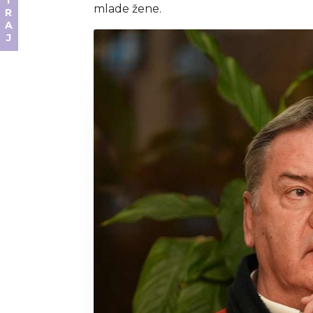
DONIRAJ
mlade žene.