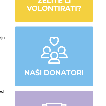
ŽELITE LI
VOLONTIRATI?
aju
NAŠI DONATORI
od