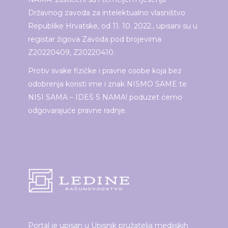
Državnog zavoda za intelektualno vlasništvo
Republike Hrvatske, od 11. 10. 2022., upisani su u
registar žigova Zavoda pod brojevima
Z20220409, Z20220410.
Protiv svake fizičke i pravne osobe koja bez
odobrenja koristi ime i znak NISMO SAME te
NISI SAMA – IDEŠ S NAMA! poduzet ćemo
odgovarajuće pravne radnje.
Portal je upisan u Upisnik pružatelja medijskih