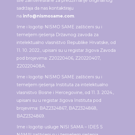
sve zainteresirane za preuzimanje originalnog
sadržaja da nas kontaktiraju
na
info@nismosame.com
.
Ime i logotip NISMO SAME zaštićeni su i
temeljem rješenja Državnog zavoda za
intelektualno vlasništvo Republike Hrvatske, od
11. 10. 2022., upisani su u registar žigova Zavoda
pod brojevima: Z20220406, Z20220407,
Z20220408A.
Ime i logotip NISMO SAME zaštićeni su i
temeljem rješenja Instituta za intelektualno
vlasništvo Bosne i Hercegovine, od 11. 3. 2024.,
upisani su u registar žigova Instituta pod
brojevima: BAZ2324867, BAZ2324868,
BAZ2324869.
Ime i logotip usluge NISI SAMA – IDEŠ S
NAMA! zaštićeni su i temeljem rješenja