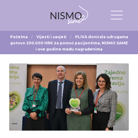
Početna
Vijesti i savjeti
PLIVA donirala udrugama
gotovo 200.000 HRK za pomoć pacijentima, NISMO SAME
i ove godine među nagrađenima