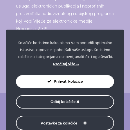
usluga, elektroničkih publikacija i neprofitnih
proizvođača audiovizualnog i radijskog programa
koji vodi Vijeće za elektroničke medije.
Broj upisa: 21/19
Kolačiće koristimo kako bismo Vam ponudili optimalno
iskustvo kupovine i poboljšali naše usluge. Koristimo
ISPRINTAJ ČLANAK
kolačiće u kategorijama osnovni, analitički i oglašivački.
Pročitaj više
Prihvati kolačiće
Odbij kolačiće
O nama
Pravne napomene
Pravila privatnosti
Impressum
Doniraj
Naruči taksi
Postavke za kolačiće