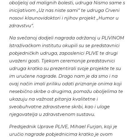
oboljeloj od malignih bolesti, udruga Nismo same s
inicijativom „Uz nas niste sami“ te udruga Crveni
nosovi klaunovidoktori i njihov projekt „Humor u
zdravstvu“.
Na svečanoj dodjeli nagrada održanoj u PLIVINOM
Istraživačkom institutu okupili su se predstavnici
pobjedničkih udruga, zaposlenici PLIVE te drugi
uvaženi gosti. Tijekom ceremonije predstavnici
udruga kratko su prezentirali svoje projekte te su
im uručene nagrade. Drago nam je da smo i na
ovaj način imali priliku odati priznanje onima koji
nesebično skrbe o drugima, pomažu oboljelima te
ukazuju na važnost pitanja kvalitetne i
sveobuhvatne zdravstvene skrbi, kao i uloge
njegovatelja u zdravstvenom sustavu.
Predsjednik Uprave PLIVE, Mihael Furjan, koji je
uručio nagrade pobjednicima kratko je ovom