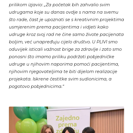
prilikom izjavio: „Za početak bih zahvalio svim
udrugama koje su danas ovdje s nama na svemu
što rade, čast je upoznati se s kreativnim projektima
usmjerenim prema pacijentima i vidjeti kako
udruge kroz svoj rad ne čine samo živote pacijenata
boljim, već unapređuju cijelo društvo. U PLIVI smo
oduvijek isticali važnost brige za zdravlje i zato smo
ponosni što imamo priliku podržati pobjedničke
udruge u njihovim naporima pomoći pacijentima,
njihovim njegovateljima te biti dijelom realizacije
projekata. Iskrene čestitke svim sudionicima, a
pogotovo pobjednicima.“