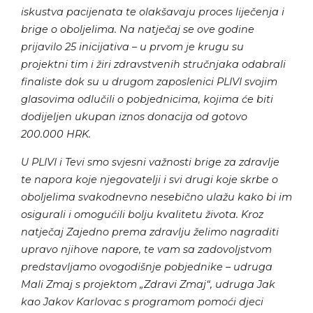
iskustva pacijenata te olakšavaju proces liječenja i
brige o oboljelima. Na natječaj se ove godine
prijavilo 25 inicijativa – u prvom je krugu su
projektni tim i žiri zdravstvenih stručnjaka odabrali
finaliste dok su u drugom zaposlenici PLIVI svojim
glasovima odlučili o pobjednicima, kojima će biti
dodijeljen ukupan iznos donacija od gotovo
200.000 HRK.
U PLIVI i Tevi smo svjesni važnosti brige za zdravlje
te napora koje njegovatelji i svi drugi koje skrbe o
oboljelima svakodnevno nesebično ulažu kako bi im
osigurali i omogućili bolju kvalitetu života. Kroz
natječaj Zajedno prema zdravlju želimo nagraditi
upravo njihove napore, te vam sa zadovoljstvom
predstavljamo ovogodišnje pobjednike – udruga
Mali Zmaj s projektom „Zdravi Zmaj“, udruga Jak
kao Jakov Karlovac s programom pomoći djeci