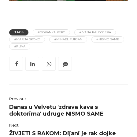
TAGS
#GORANKA PERC
#IVANA KALOGJERA
#MARIJA SKOKO
#MIHAEL FURJAN
#NISMO SAME
#PLIVA
Previous
Danas u Velvetu 'zdrava kava s
doktorima' udruge NISMO SAME
Next
ŽIVJETI S RAKOM: Dijani je rak dojke