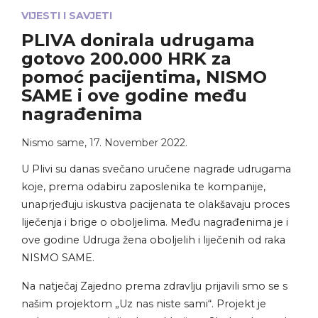
VIJESTI I SAVJETI
PLIVA donirala udrugama
gotovo 200.000 HRK za
pomoć pacijentima, NISMO
SAME i ove godine među
nagrađenima
Nismo same
,
17. November 2022.
U Plivi su danas svečano uručene nagrade udrugama
koje, prema odabiru zaposlenika te kompanije,
unaprjeđuju iskustva pacijenata te olakšavaju proces
liječenja i brige o oboljelima. Među nagrađenima je i
ove godine Udruga žena oboljelih i liječenih od raka
NISMO SAME.
Na natječaj Zajedno prema zdravlju prijavili smo se s
našim projektom „Uz nas niste sami“. Projekt je