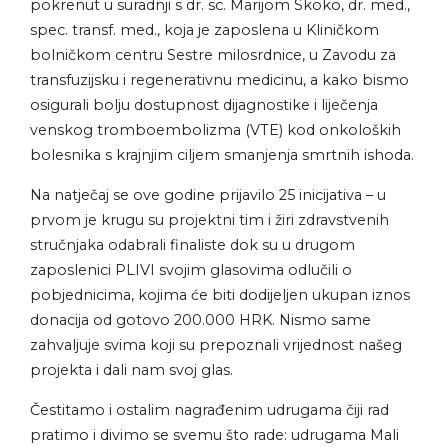
pokrenut u suradnji s dr. sc. Marijom Skoko, dr. med.,
spec. transf. med., koja je zaposlena u Kliničkom
bolničkom centru Sestre milosrdnice, u Zavodu za
transfuzijsku i regenerativnu medicinu, a kako bismo
osigurali bolju dostupnost dijagnostike i liječenja
venskog tromboembolizma (VTE) kod onkoloških
bolesnika s krajnjim ciljem smanjenja smrtnih ishoda.
Na natječaj se ove godine prijavilo 25 inicijativa – u
prvom je krugu su projektni tim i žiri zdravstvenih
stručnjaka odabrali finaliste dok su u drugom
zaposlenici PLIVI svojim glasovima odlučili o
pobjednicima, kojima će biti dodijeljen ukupan iznos
donacija od gotovo 200.000 HRK. Nismo same
zahvaljuje svima koji su prepoznali vrijednost našeg
projekta i dali nam svoj glas.
Čestitamo i ostalim nagrađenim udrugama čiji rad
pratimo i divimo se svemu što rade: udrugama Mali