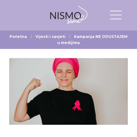
Početna
Vijesti i savjeti
Kampanja NE ODUSTAJEM
u medijima