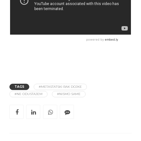
TAGS
#METASTATSKI RAK DOJKE
#NE ODUSTAJEM
#NISMO SAME