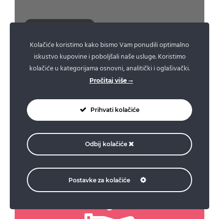
VIJESTI I SAVJETI
Kolačiće koristimo kako bismo Vam ponudili optimalno
Prevencija je najvažniji korak u borbi
iskustvo kupovine i poboljšali naše usluge. Koristimo
protiv raka dojke!
kolačiće u kategorijama osnovni, analitički i oglašivački.
Pročitaj više
Ivana Kalogjera
,
23. March 2017.
Prihvati kolačiće
Odbij kolačiće
Postavke za kolačiće