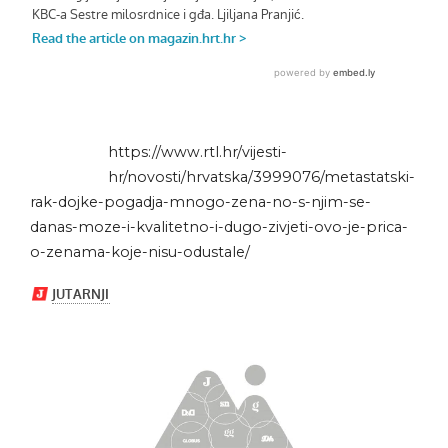
https://www.rtl.hr/vijesti-
hr/novosti/hrvatska/3999076/metastatski-
rak-dojke-pogadja-mnogo-zena-no-s-njim-se-
danas-moze-i-kvalitetno-i-dugo-zivjeti-ovo-je-prica-
o-zenama-koje-nisu-odustale/