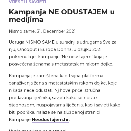
VIJESTI I SAVJETI
Kampanja NE ODUSTAJEM u
medijima
Nismo same
,
31. December 2021.
Udruga NISMO SAME u suradnji s udrugama Sve za
nju, Oncoput i Europa Donna, u ožujku 2021.
pokrenula je kampanju ‘Ne odustajem’ koja je
posvećena ženama s metastatskim rakom dojke.
Kampanja je zamišljena kao trajna platforma
osnaživanja žena s metastatskim rakom dojke, koje
nikada neće odustati. Njihove priče, stručna
predavanja liječnika, savjeti kako se nositi s
dijagnozom, nuspojavama liječenja, kao i savjeti kako
biti podrška, nalaze se na službenoj stranici
Kampanje
Neodustajem.hr
.