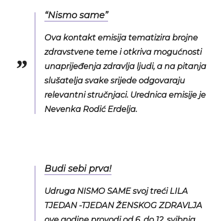
“Nismo same”
Ova kontakt emisija tematizira brojne
zdravstvene teme i otkriva mogućnosti
unaprijeđenja zdravlja ljudi, a na pitanja
slušatelja svake srijede odgovaraju
relevantni stručnjaci. Urednica emisije je
Nevenka Rodić Erdelja.
Budi sebi prva!
Udruga NISMO SAME svoj treći LILA
TJEDAN -TJEDAN ŽENSKOG ZDRAVLJA
ove godine provodi od 6. do 12. svibnja,