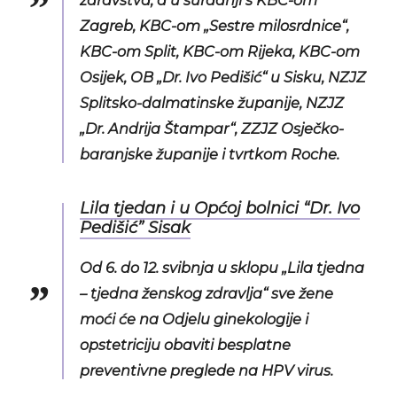
zdravstva, a u suradnji s KBC-om
Zagreb, KBC-om „Sestre milosrdnice“,
KBC-om Split, KBC-om Rijeka, KBC-om
Osijek, OB „Dr. Ivo Pedišić“ u Sisku, NZJZ
Splitsko-dalmatinske županije, NZJZ
„Dr. Andrija Štampar“, ZZJZ Osječko-
baranjske županije i tvrtkom Roche.
Lila tjedan i u Općoj bolnici “Dr. Ivo
Pedišić” Sisak
Od 6. do 12. svibnja u sklopu „Lila tjedna
– tjedna ženskog zdravlja“ sve žene
moći će na Odjelu ginekologije i
opstetriciju obaviti besplatne
preventivne preglede na HPV virus.