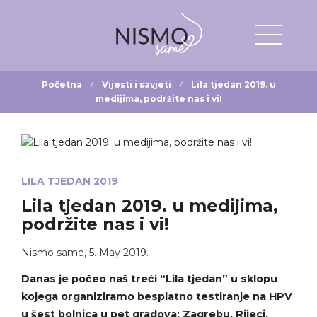
Početna
Vijesti i savjeti
Lila tjedan 2019. u
medijima, podržite nas i vi!
LILA TJEDAN 2019
Lila tjedan 2019. u medijima,
podržite nas i vi!
Nismo same
,
5. May 2019.
Danas je počeo naš treći “Lila tjedan” u sklopu
kojega organiziramo besplatno testiranje na HPV
u šest bolnica u pet gradova: Zagrebu, Rijeci,