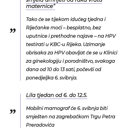
smjela umrijeti od raka vrata
maternice”
Tako će se tijekom idućeg tjedna i
Riječanke moći – besplatno, bez
uputnice i prethodne najave – na HPV
testirati u KBC-u Rijeka. Uzimanje
obrisaka za HPV obavljat će se u Klinici
za ginekologiju i porodništvo, svakoga
dana od 10 do 13 sati, počevši od
ponedjeljka 6. svibnja.
Lila tjedan od 6. do 12.5.
Mobilni mamograf će 6. svibnja biti
smješten na zagrebačkom Trgu Petra
Preradovića