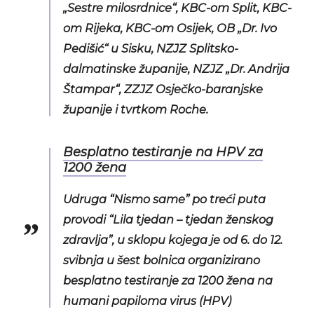
„Sestre milosrdnice“, KBC-om Split, KBC-
om Rijeka, KBC-om Osijek, OB „Dr. Ivo
Pedišić“ u Sisku, NZJZ Splitsko-
dalmatinske županije, NZJZ „Dr. Andrija
Štampar“, ZZJZ Osječko-baranjske
županije i tvrtkom Roche.
Besplatno testiranje na HPV za
1200 žena
Udruga “Nismo same” po treći puta
provodi “Lila tjedan – tjedan ženskog
zdravlja”, u sklopu kojega je od 6. do 12.
svibnja u šest bolnica organizirano
besplatno testiranje za 1200 žena na
humani papiloma virus (HPV)