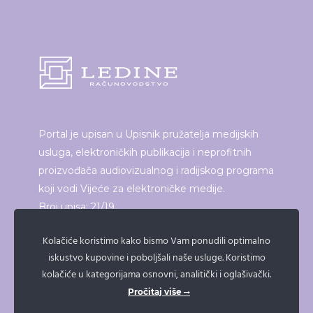
Portal je upisan u Upisnik pružatelja medijskih
usluga, elektroničkih publikacija i neprofitnih
proizvođača audiovizualnog i radijskog programa
koji vodi Vijeće za elektroničke medije.
Broj upisa: 21/19
Kolačiće koristimo kako bismo Vam ponudili optimalno
iskustvo kupovine i poboljšali naše usluge. Koristimo
ISPRINTAJ ČLANAK
kolačiće u kategorijama osnovni, analitički i oglašivački.
Pročitaj više