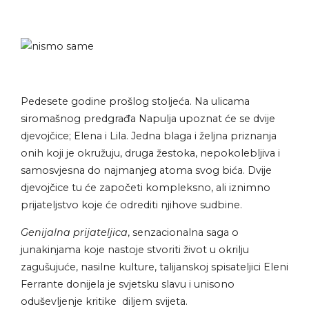
Pedesete godine prošlog stoljeća. Na ulicama
siromašnog predgrađa Napulja upoznat će se dvije
djevojčice; Elena i Lila. Jedna blaga i željna priznanja
onih koji je okružuju, druga žestoka, nepokolebljiva i
samosvjesna do najmanjeg atoma svog bića. Dvije
djevojčice tu će započeti kompleksno, ali iznimno
prijateljstvo koje će odrediti njihove sudbine.
Genijalna prijateljica
, senzacionalna saga o
junakinjama koje nastoje stvoriti život u okrilju
zagušujuće, nasilne kulture, talijanskoj spisateljici Eleni
Ferrante donijela je svjetsku slavu i unisono
oduševljenje kritike diljem svijeta.