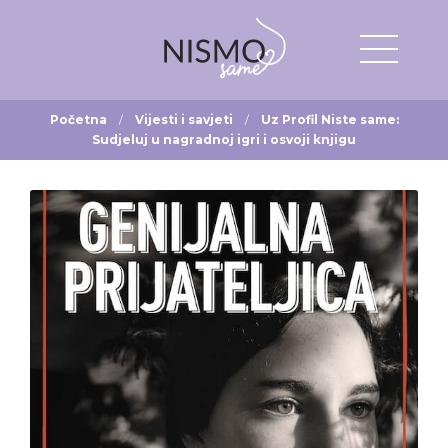
Početna
Vijesti i savjeti
Uz Profil Niste same:
Sudjeluj u nagradnoj igri i osvoji knjigu