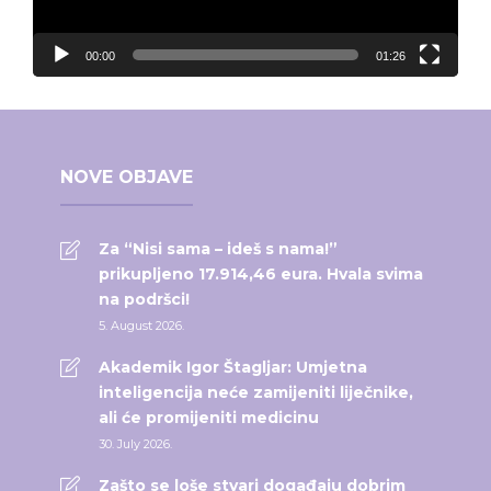
00:00
01:26
NOVE OBJAVE
Za “Nisi sama – ideš s nama!”
prikupljeno 17.914,46 eura. Hvala svima
na podršci!
5. August 2026.
Akademik Igor Štagljar: Umjetna
inteligencija neće zamijeniti liječnike,
ali će promijeniti medicinu
30. July 2026.
Zašto se loše stvari događaju dobrim