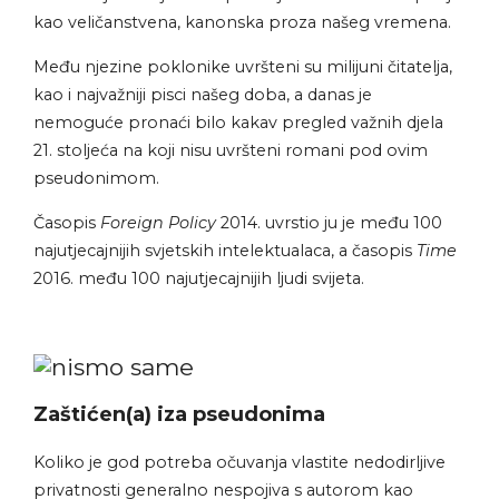
kao veličanstvena, kanonska proza našeg vremena.
Među njezine poklonike uvršteni su milijuni čitatelja,
kao i najvažniji pisci našeg doba, a danas je
nemoguće pronaći bilo kakav pregled važnih djela
21. stoljeća na koji nisu uvršteni romani pod ovim
pseudonimom.
Časopis
Foreign Policy
2014. uvrstio ju je među 100
najutjecajnijih svjetskih intelektualaca, a časopis
Time
2016. među 100 najutjecajnijih ljudi svijeta.
Zaštićen(a) iza pseudonima
Koliko je god potreba očuvanja vlastite nedodirljive
privatnosti generalno nespojiva s autorom kao