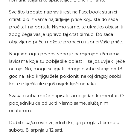
romana talijanske spisateljice Elene Ferrante.
Sve što trebate napraviti jest na Facebook
stranici
citirati dio iz vama najdirljivije priče koju ste do sada
pročitali na portalu
Nismo same, te ukratko objasniti
zbog čega vas je upravo taj citat dirnuo. Do sada
objavljene priče možete pronaći u rubrici Vaše priče.
Nagradna igra prvenstveno je namijenjena ženama
lavicama koje su pobijedile bolest ili se još uvijek liječe
od nje. No, mogu se igrati i druge osobe starije od 18
godina ako knjigu žele pokloniti nekoj dragoj osobi
koja se liječila ili se još uvijek liječi od raka.
Svaka osoba može napisati samo jedan komentar. O
pobjedniku će odlučiti Nismo same, slučajnim
odabirom.
Dobitnika/cu ovih vrijednih knjiga proglasit ćemo u
subotu 8. srpnja u 12 sati.