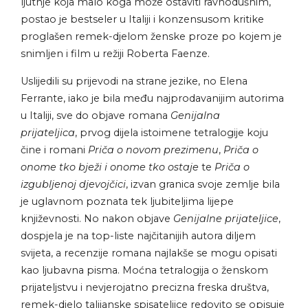
ljutnje koja malo koga može ostaviti ravnodušnim,
postao je bestseler u Italiji i konzensusom kritike
proglašen remek-djelom ženske proze po kojem je
snimljen i film u režiji Roberta Faenze.
Uslijedili su prijevodi na strane jezike, no Elena
Ferrante, iako je bila među najprodavanijim autorima
u Italiji, sve do objave romana
Genijalna
prijateljica
,
prvog dijela istoimene tetralogije koju
čine i romani
Priča o novom prezimenu
,
Priča o
onome tko bježi i onome tko ostaje
te
Priča o
izgubljenoj djevojčici
, izvan granica svoje zemlje bila
je uglavnom poznata tek ljubiteljima lijepe
književnosti.
No nakon objave
Genijalne prijateljice
,
dospjela je na top-liste najčitanijih autora diljem
svijeta, a recenzije romana najlakše se mogu opisati
kao ljubavna pisma. Moćna tetralogija o ženskom
prijateljstvu i nevjerojatno precizna freska društva,
remek-djelo talijanske spisateljice redovito se opisuje