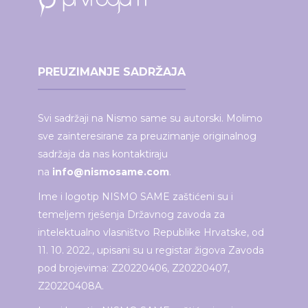
PREUZIMANJE SADRŽAJA
Svi sadržaji na Nismo same su autorski. Molimo
sve zainteresirane za preuzimanje originalnog
sadržaja da nas kontaktiraju
na
info@nismosame.com
.
Ime i logotip NISMO SAME zaštićeni su i
temeljem rješenja Državnog zavoda za
intelektualno vlasništvo Republike Hrvatske, od
11. 10. 2022., upisani su u registar žigova Zavoda
pod brojevima: Z20220406, Z20220407,
Z20220408A.