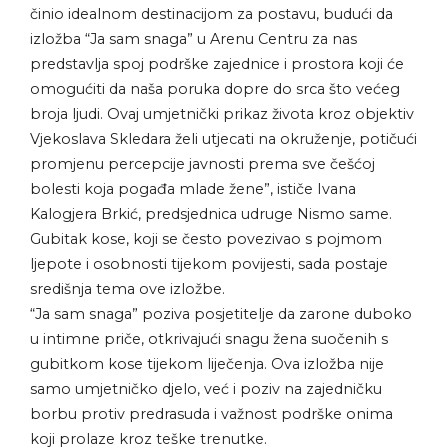
činio idealnom destinacijom za postavu, budući da
izložba “Ja sam snaga” u Arenu Centru za nas
predstavlja spoj podrške zajednice i prostora koji će
omogućiti da naša poruka dopre do srca što većeg
broja ljudi. Ovaj umjetnički prikaz života kroz objektiv
Vjekoslava Skledara želi utjecati na okruženje, potičući
promjenu percepcije javnosti prema sve češćoj
bolesti koja pogađa mlade žene”, ističe Ivana
Kalogjera Brkić, predsjednica udruge Nismo same.
Gubitak kose, koji se često povezivao s pojmom
ljepote i osobnosti tijekom povijesti, sada postaje
središnja tema ove izložbe.
“Ja sam snaga” poziva posjetitelje da zarone duboko
u intimne priče, otkrivajući snagu žena suočenih s
gubitkom kose tijekom liječenja. Ova izložba nije
samo umjetničko djelo, već i poziv na zajedničku
borbu protiv predrasuda i važnost podrške onima
koji prolaze kroz teške trenutke.