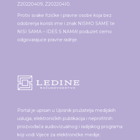
Z20220409, Z20220410.
Protiv svake fizičke i pravne osobe koja bez
odobrenja koristi ime i znak NISMO SAME te
NISI SAMA – IDEŠ S NAMA! poduzet ćemo
odgovarajuće pravne radnje.
Portal je upisan u Upisnik pružatelja medijskih
usluga, elektroničkih publikacija i neprofitnih
proizvođača audiovizualnog i radijskog programa
koji vodi Vijeće za elektroničke medije.