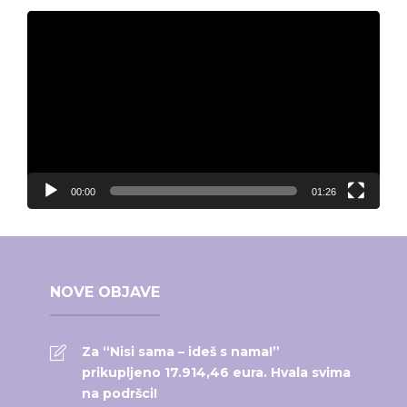
Video
Player
00:00
01:26
NOVE OBJAVE
Za “Nisi sama – ideš s nama!”
prikupljeno 17.914,46 eura. Hvala svima
na podršci!