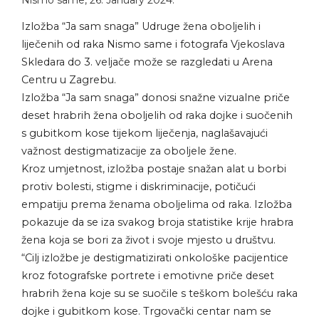
Nismo same
,
26. January 2024.
Izložba “Ja sam snaga” Udruge žena oboljelih i
liječenih od raka Nismo same i fotografa Vjekoslava
Skledara do 3. veljače može se razgledati u Arena
Centru u Zagrebu.
Izložba “Ja sam snaga” donosi snažne vizualne priče
deset hrabrih žena oboljelih od raka dojke i suočenih
s gubitkom kose tijekom liječenja, naglašavajući
važnost destigmatizacije za oboljele žene.
Kroz umjetnost, izložba postaje snažan alat u borbi
protiv bolesti, stigme i diskriminacije, potičući
empatiju prema ženama oboljelima od raka. Izložba
pokazuje da se iza svakog broja statistike krije hrabra
žena koja se bori za život i svoje mjesto u društvu.
“Cilj izložbe je destigmatizirati onkološke pacijentice
kroz fotografske portrete i emotivne priče deset
hrabrih žena koje su se suočile s teškom bolešću raka
dojke i gubitkom kose. Trgovački centar nam se