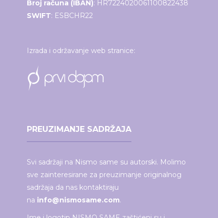
Broj računa (IBAN)
: HR7224020061100822438
SWIFT
: ESBCHR22
Izrada i održavanje web stranice:
PREUZIMANJE SADRŽAJA
Svi sadržaji na Nismo same su autorski. Molimo
sve zainteresirane za preuzimanje originalnog
sadržaja da nas kontaktiraju
na
info@nismosame.com
.
Ime i logotip NISMO SAME zaštićeni su i