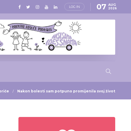
07
AUG
LOG IN
2026
priče
Nakon bolesti sam potpuno promijenila svoj život