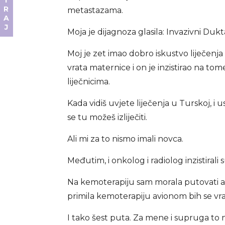
DONIRAJ
metastazama.
Moja je dijagnoza glasila: Invazivni Dukt
Moj je zet imao dobro iskustvo liječenj
vrata maternice i on je inzistirao na t
liječnicima.
Kada vidiš uvjete liječenja u Turskoj, i
se tu možeš izliječiti.
Ali mi za to nismo imali novca.
Međutim, i onkolog i radiolog inzistirali
Na kemoterapiju sam morala putovati av
primila kemoterapiju avionom bih se vra
I tako šest puta. Za mene i supruga to n