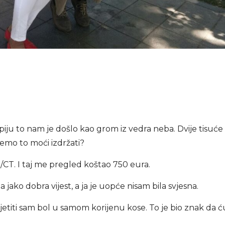
iju to nam je došlo kao grom iz vedra neba. Dvije tisuće
ćemo to moći izdržati?
/CT. I taj me pregled koštao 750 eura.
 jako dobra vijest, a ja je uopće nisam bila svjesna.
etiti sam bol u samom korijenu kose. To je bio znak da ć