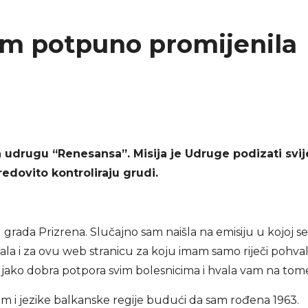
am potpuno promijenila
a udrugu “Renesansa”. Misija je Udruge podizati svij
edovito kontroliraju grudi.
g grada Prizrena. Slučajno sam naišla na emisiju u kojoj se
la i za ovu web stranicu za koju imam samo riječi pohval
jako dobra potpora svim bolesnicima i hvala vam na tom
im i jezike balkanske regije budući da sam rođena 1963.