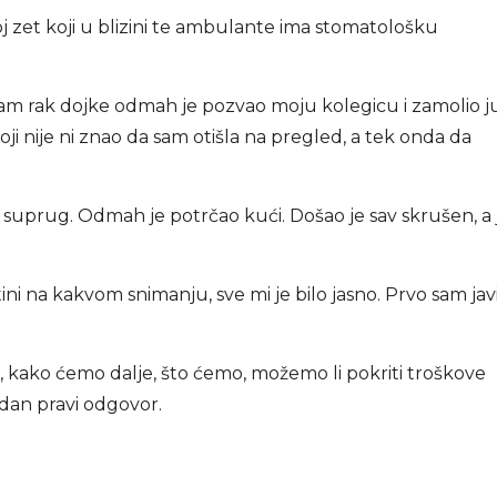
 zet koji u blizini te ambulante ima stomatološku
 imam rak dojke odmah je pozvao moju kolegicu i zamolio j
i nije ni znao da sam otišla na pregled, a tek onda da
oj suprug. Odmah je potrčao kući. Došao je sav skrušen, a 
tini na kakvom snimanju, sve mi je bilo jasno. Prvo sam jav
t, kako ćemo dalje, što ćemo, možemo li pokriti troškove
jedan pravi odgovor.