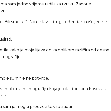
sama sam jedno vrijeme radila za tvrtku Zagorje
vu.
e. Bili smo u Prištini i slavili drugi rođendan naše jedine
širati.
ila kako je moja lijeva dojka oblikom različita od desne.
amografiju.
 moje sumnje ne potvrde.
 za mobilnu mamografiju koja je bila donirana Kosovu, a
ine.
a ja sam je mogla preuzeti tek sutradan.