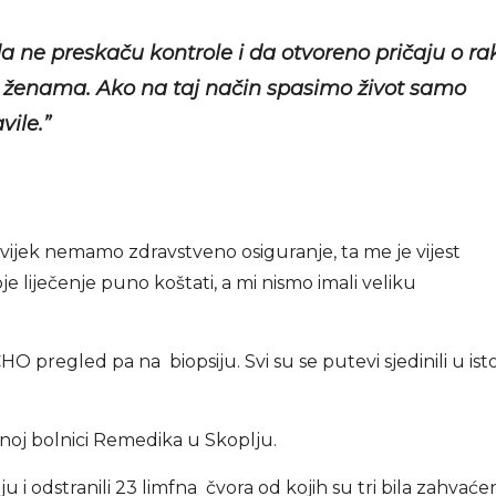
 ne preskaču kontrole i da otvoreno pričaju o ra
 ženama. Ako na taj način spasimo život samo
vile.”
vijek nemamo zdravstveno osiguranje, ta me je vijest
e liječenje puno koštati, a mi nismo imali veliku
pregled pa na biopsiju. Svi su se putevi sjedinili u isto
tnoj bolnici Remedika u Skoplju.
 i odstranili 23 limfna čvora od kojih su tri bila zahvaće