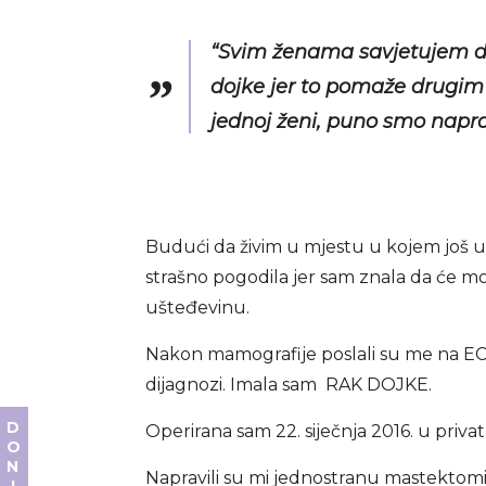
“Svim ženama savjetujem da
dojke jer to pomaže drugim
jednoj ženi, puno smo napra
Budući da živim u mjestu u kojem još u
strašno pogodila jer sam znala da će moj
ušteđevinu.
Nakon mamografije poslali su me na ECHO 
dijagnozi. Imala sam RAK DOJKE.
Operirana sam 22. siječnja 2016. u priva
Napravili su mi jednostranu mastektomiju