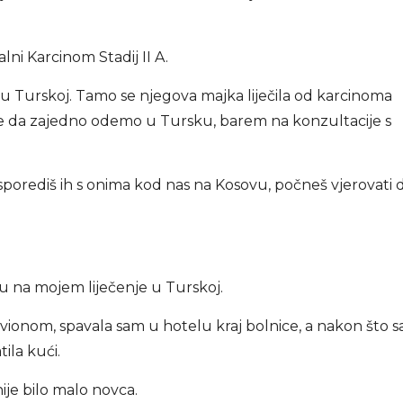
alni Karcinom Stadij II A.
a u Turskoj. Tamo se njegova majka liječila od karcinoma
ome da zajedno odemo u Tursku, barem na konzultacije s
 usporediš ih s onima kod nas na Kosovu, počneš vjerovati 
 su na mojem liječenje u Turskoj.
ionom, spavala sam u hotelu kraj bolnice, a nakon što 
tila kući.
ije bilo malo novca.