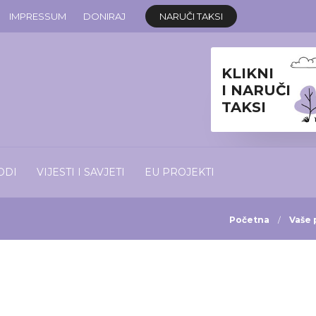
IMPRESSUM
DONIRAJ
NARUČI TAKSI
KLIKNI
I NARUČI
TAKSI
ODI
VIJESTI I SAVJETI
EU PROJEKTI
Početna
Vaše 