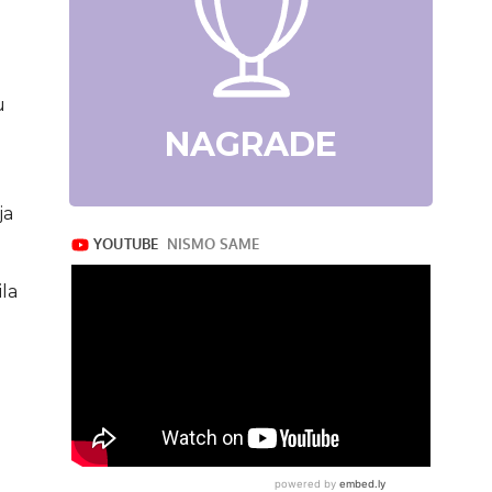
u
NAGRADE
ja
ila