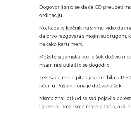
Dogovorili smo se da će CD preuzeti moj
ordinaciju.
No, kada je liječnik na snimci vidio da
da prvo razgovara s mojim suprugom, koj
nekako kažu meni.
Možete si zamisliti koji je šok doživio m
nisam ni slutila što se dogodilo.
Tek kada me je pitao jesam li bila u Priš
kćeri u Prištini. I ona je doživjela šok.
Nismo znali otkud se sad pojavila boles
liječenja… Imali smo more pitanja, a ni 