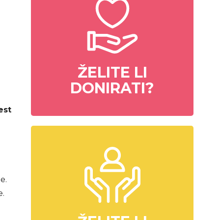
ŽELITE LI
DONIRATI?
est
e.
e.