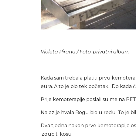
Violeta Pirana / Foto: privatni album
Kada sam trebala platiti prvu kemoterap
eura. A to je bio tek početak. Do kada 
Prije kemoterapije poslali su me na PET
Nalaz je hvala Bogu bio u redu. To je bila
Dva tjedna nakon prve kemoterapije osj
izgubiti kosu.