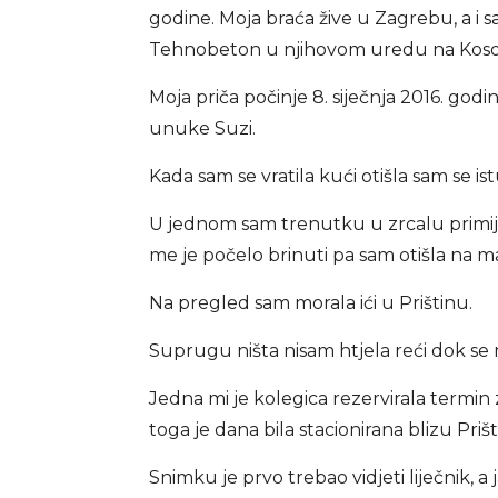
godine. Moja braća žive u Zagrebu, a i 
Tehnobeton u njihovom uredu na Koso
Moja priča počinje 8. siječnja 2016. godin
unuke Suzi.
Kada sam se vratila kući otišla sam se istu
U jednom sam trenutku u zrcalu primijet
me je počelo brinuti pa sam otišla na m
Na pregled sam morala ići u Prištinu.
Suprugu ništa nisam htjela reći dok se
Jedna mi je kolegica rezervirala termin
toga je dana bila stacionirana blizu Prišt
Snimku je prvo trebao vidjeti liječnik, 