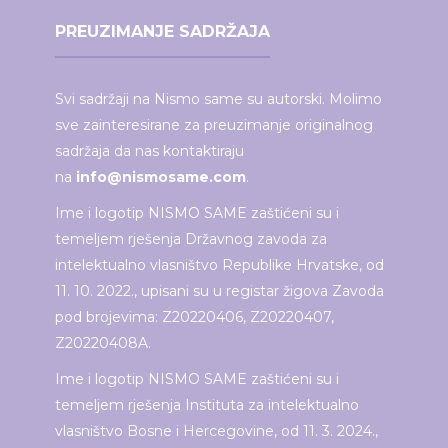
PREUZIMANJE SADRŽAJA
Svi sadržaji na Nismo same su autorski. Molimo
sve zainteresirane za preuzimanje originalnog
sadržaja da nas kontaktiraju
na
info@nismosame.com
.
Ime i logotip NISMO SAME zaštićeni su i
temeljem rješenja Državnog zavoda za
intelektualno vlasništvo Republike Hrvatske, od
11. 10. 2022., upisani su u registar žigova Zavoda
pod brojevima: Z20220406, Z20220407,
Z20220408A.
Ime i logotip NISMO SAME zaštićeni su i
temeljem rješenja Instituta za intelektualno
vlasništvo Bosne i Hercegovine, od 11. 3. 2024.,