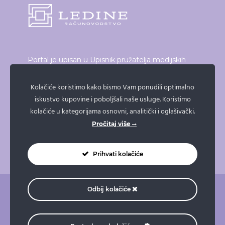
Portal je upisan u Upisnik pružatelja medijskih
usluga, elektroničkih publikacija i neprofitnih
proizvođača audiovizualnog i radijskog programa
Kolačiće koristimo kako bismo Vam ponudili optimalno
iskustvo kupovine i poboljšali naše usluge. Koristimo
koji vodi Vijeće za elektroničke medije.
kolačiće u kategorijama osnovni, analitički i oglašivački.
Broj upisa: 21/19
Pročitaj više
Prihvati kolačiće
Odbij kolačiće
O nama
Pravne napomene
Pravila privatnosti