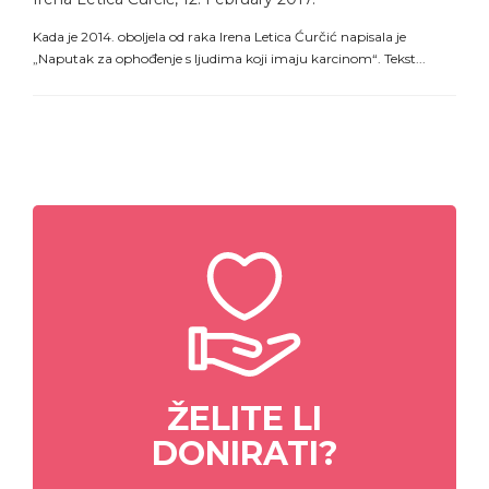
Kada je 2014. oboljela od raka Irena Letica Ćurčić napisala je
„Naputak za ophođenje s ljudima koji imaju karcinom“. Tekst...
ŽELITE LI
DONIRATI?