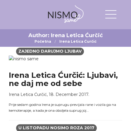
Author:
Irena Letica Ćurčić
Početna
Irena Letica Ćurčić
ZAJEDNO DARUJMO LJUBAV
Irena Letica Ćurčić: Ljubavi,
ne daj me od sebe
Irena Letica Ćurčić
,
18. December 2017.
Prije sedam godina Irena je suprugu previjala rane i vozila ga na
kemoterapije, a kada je ona oboljela suprug joj...
U LISTOPADU NOSIMO ROZA 2017