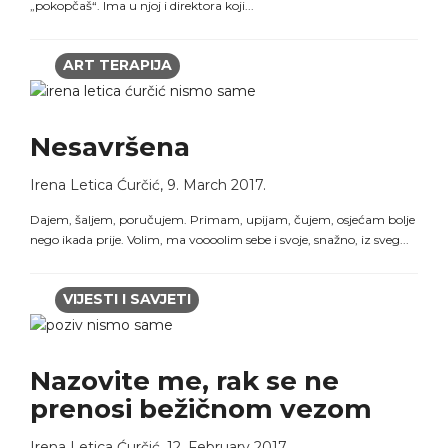
„pokopčaš“. Ima u njoj i direktora koji...
ART TERAPIJA
Nesavršena
Irena Letica Ćurčić
,
9. March 2017.
Dajem, šaljem, poručujem. Primam, upijam, čujem, osjećam bolje
nego ikada prije. Volim, ma voooolim sebe i svoje, snažno, iz sveg...
VIJESTI I SAVJETI
Nazovite me, rak se ne
prenosi bežičnom vezom
Irena Letica Ćurčić
,
12. February 2017.