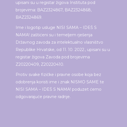
upisani su u registar žigova Instituta pod
brojevima: BAZ2324867, BAZ2324868,
BAZ2324869.
Ime i logotip usluge NISI SAMA – IDEŠ S
NAMA! zaštićeni su i temeljem rješenja
Državnog zavoda za intelektualno vlasništvo
Republike Hrvatske, od 11. 10. 2022., upisani su u
registar žigova Zavoda pod brojevima
Z20220409, Z20220410.
Protiv svake fizičke i pravne osobe koja bez
odobrenja koristi ime i znak NISMO SAME te
NISI SAMA – IDEŠ S NAMA! poduzet ćemo
odgovarajuće pravne radnje.