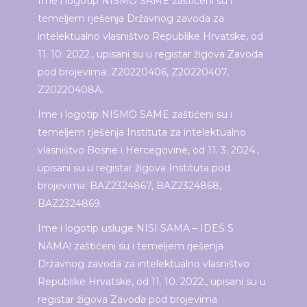
Ime i logotip NISMO SAME zaštićeni su i
temeljem rješenja Državnog zavoda za
intelektualno vlasništvo Republike Hrvatske, od
11. 10. 2022., upisani su u registar žigova Zavoda
pod brojevima: Z20220406, Z20220407,
Z20220408A.
Ime i logotip NISMO SAME zaštićeni su i
temeljem rješenja Instituta za intelektualno
vlasništvo Bosne i Hercegovine, od 11. 3. 2024.,
upisani su u registar žigova Instituta pod
brojevima: BAZ2324867, BAZ2324868,
BAZ2324869.
Ime i logotip usluge NISI SAMA – IDEŠ S
NAMA! zaštićeni su i temeljem rješenja
Državnog zavoda za intelektualno vlasništvo
Republike Hrvatske, od 11. 10. 2022., upisani su u
registar žigova Zavoda pod brojevima