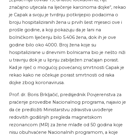
značajno utjecala na liječenje karcinoma dojke“, rekao
je Capak a svoju je tvrdnju potkrijepio podacima o
broju hospitaliziranih žena u prvih šest mjeseci ove i
prošle godine, a koji pokazuju da je lani na
bolničkom liječenju bilo 5.406 žena, dok ih je ove
godine bilo oko 4000. Broj žena koje su
hospitalizirane u dnevnim bolnicama bio je nešto niži
u travnju dok je u lipnju zabilježen značajan porast.
Kad je riječ o mogućoj povećanoj smrtnosti Capak je
rekao kako ne očekuje porast smrtnosti od raka
dojke zbog koronavirusa.
Prof. dr. Boris Brkljačić, predsjednik Povjerenstva za
praćenje provedbe Nacionalnog programa, najavio je
da će predložiti Ministarstvu zdravstva uvođenje
redovitih godišnjih pregleda magnetskom
rezonancom (MR) za žene mlađe od 50 godina koje
nisu obuhvaćene Nacionalnih programom, a koje