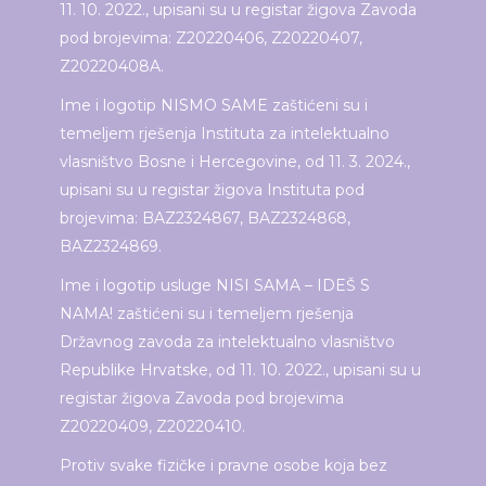
11. 10. 2022., upisani su u registar žigova Zavoda
pod brojevima: Z20220406, Z20220407,
Z20220408A.
Ime i logotip NISMO SAME zaštićeni su i
temeljem rješenja Instituta za intelektualno
vlasništvo Bosne i Hercegovine, od 11. 3. 2024.,
upisani su u registar žigova Instituta pod
brojevima: BAZ2324867, BAZ2324868,
BAZ2324869.
Ime i logotip usluge NISI SAMA – IDEŠ S
NAMA! zaštićeni su i temeljem rješenja
Državnog zavoda za intelektualno vlasništvo
Republike Hrvatske, od 11. 10. 2022., upisani su u
registar žigova Zavoda pod brojevima
Z20220409, Z20220410.
Protiv svake fizičke i pravne osobe koja bez