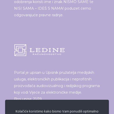
odobrenja koristi ime i znak NISMO SAME te
NISI SAMA – IDEŠ S NAMA! poduzet ćemo
odgovarajuće pravne radnje.
Portal je upisan u Upisnik pružatelja medijskih
usluga, elektroničkih publikacija i neprofitnih
proizvođača audiovizualnog i radijskog programa
koji vodi Vijeće za elektroničke medije.
Broj upisa: 21/19
Kolačiće koristimo kako bismo Vam ponudili optimalno