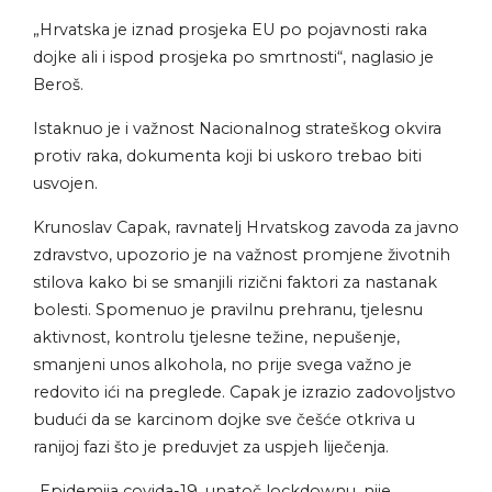
„Hrvatska je iznad prosjeka EU po pojavnosti raka
dojke ali i ispod prosjeka po smrtnosti“, naglasio je
Beroš.
Istaknuo je i važnost
Nacionalnog
strateškog okvira
protiv raka, dokumenta koji bi uskoro trebao biti
usvojen.
Krunoslav Capak, ravnatelj Hrvatskog zavoda za javno
zdravstvo, upozorio je na važnost promjene životnih
stilova kako bi se smanjili rizični faktori za nastanak
bolesti. Spomenuo je pravilnu prehranu, tjelesnu
aktivnost, kontrolu tjelesne težine, nepušenje,
smanjeni unos alkohola, no prije svega važno je
redovito ići na preglede. Capak je izrazio zadovoljstvo
budući da se karcinom dojke sve češće otkriva u
ranijoj fazi što je preduvjet za uspjeh liječenja.
„Epidemija covida-19, unatoč lockdownu, nije