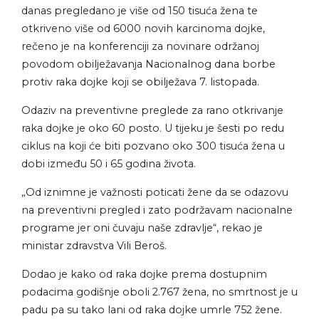
danas pregledano je više od 150 tisuća žena te
otkriveno više od 6000 novih karcinoma dojke,
rečeno je na konferenciji za
novinare održanoj
povodom obilježavanja Nacionalnog dana borbe
protiv raka dojke koji se obilježava 7. listopada.
Odaziv na preventivne preglede za rano otkrivanje
raka dojke je oko 60 posto. U tijeku je šesti po redu
ciklus na koji će biti pozvano oko 300 tisuća žena u
dobi između 50 i 65 godina života.
„Od iznimne je važnosti poticati žene da se odazovu
na preventivni pregled i zato podržavam nacionalne
programe jer oni čuvaju naše zdravlje“, rekao je
ministar zdravstva Vili Beroš.
Dodao je kako od raka dojke prema dostupnim
podacima godišnje oboli 2.767 žena, no smrtnost je u
padu pa su tako lani od raka dojke umrle 752 žene.