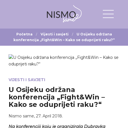
Početna
Vijesti i savjeti
U Osijeku održana
konferencija „Fight&Win – Kako se oduprijeti raku?“
VIJESTI I SAVJETI
U Osijeku održana
konferencija „Fight&Win –
Kako se oduprijeti raku?“
Nismo same
,
27. April 2018.
Na konferenciji koju je organizirala Dubravka