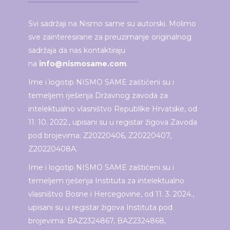
Svi sadržaji na Nismo same su autorski. Molimo
sve zainteresirane za preuzimanje originalnog
sadržaja da nas kontaktiraju
na
info@nismosame.com
.
Ime i logotip NISMO SAME zaštićeni su i
temeljem rješenja Državnog zavoda za
intelektualno vlasništvo Republike Hrvatske, od
11. 10. 2022., upisani su u registar žigova Zavoda
pod brojevima: Z20220406, Z20220407,
Z20220408A.
Ime i logotip NISMO SAME zaštićeni su i
temeljem rješenja Instituta za intelektualno
vlasništvo Bosne i Hercegovine, od 11. 3. 2024.,
upisani su u registar žigova Instituta pod
brojevima: BAZ2324867, BAZ2324868,