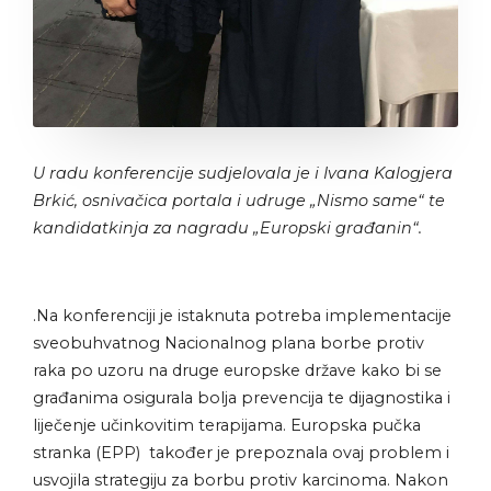
U radu konferencije sudjelovala je i Ivana Kalogjera
Brkić, osnivačica portala i udruge „Nismo same“ te
kandidatkinja za nagradu „Europski građanin“.
.
Na konferenciji je istaknuta potreba implementacije
sveobuhvatnog Nacionalnog plana borbe protiv
raka
po uzoru na druge europske države kako bi se
građanima osigurala bolja prevencija te dijagnostika i
liječenje učinkovitim terapijama. Europska pučka
stranka (EPP) također je prepoznala ovaj problem i
usvojila strategiju za borbu protiv karcinoma. Nakon