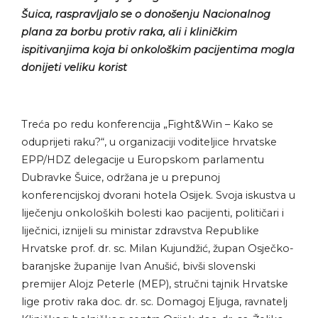
Šuica, raspravljalo se o donošenju Nacionalnog
plana za borbu protiv raka, ali i kliničkim
ispitivanjima koja bi onkološkim pacijentima mogla
donijeti veliku korist
Treća po redu konferencija „Fight&Win – Kako se
oduprijeti raku?“, u organizaciji voditeljice hrvatske
EPP/HDZ delegacije u Europskom parlamentu
Dubravke Šuice, održana je u prepunoj
konferencijskoj dvorani hotela Osijek. Svoja iskustva u
liječenju onkoloških bolesti kao pacijenti, političari i
liječnici, iznijeli su ministar zdravstva Republike
Hrvatske prof. dr. sc. Milan Kujundžić, župan Osječko-
baranjske županije Ivan Anušić, bivši slovenski
premijer Alojz Peterle (MEP), stručni tajnik Hrvatske
lige protiv raka doc. dr. sc. Domagoj Eljuga, ravnatelj