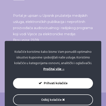
Portal je upisan u Upisnik pružatelja medijskih
usluga, elektroničkih publikacija i neprofitnih
proizvođača audiovizualnog i radijskog programa
koji vodi Vijeće za elektroničke medije.
Broj upisa: 21/19
Kolačiće koristimo kako bismo Vam ponudili optimalno
iskustvo kupovine i poboljšali naše usluge. Koristimo
ISPRINTAJ ČLANAK
kolačiće u kategorijama osnovni, analitički i oglašivački.
Pročitaj više
Prihvati kolačiće
Odbij kolačiće