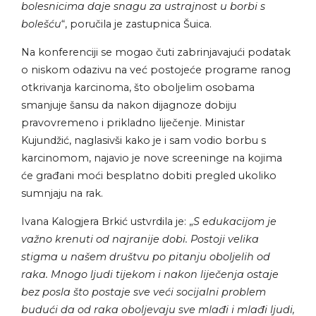
bolesnicima daje snagu za ustrajnost u borbi s
bolešću
“, poručila je zastupnica Šuica.
Na konferenciji se mogao čuti zabrinjavajući podatak
o niskom odazivu na već postojeće programe ranog
otkrivanja karcinoma, što oboljelim osobama
smanjuje šansu da nakon dijagnoze dobiju
pravovremeno i prikladno liječenje. Ministar
Kujundžić, naglasivši kako je i sam vodio borbu s
karcinomom, najavio je nove screeninge na kojima
će građani moći besplatno dobiti pregled ukoliko
sumnjaju na rak.
Ivana Kalogjera Brkić ustvrdila je: „
S edukacijom je
važno krenuti od najranije dobi. Postoji velika
stigma u našem društvu po pitanju oboljelih od
raka. Mnogo ljudi tijekom i nakon liječenja ostaje
bez posla što postaje sve veći socijalni problem
budući da od raka oboljevaju sve mlađi i mlađi ljudi,