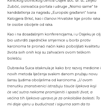
Kliničkog bolničkog centra Osijek doc. dr. sc. Željko
Zubčić, osnivačica portala i udruge „Nismo same“ te
kandidatkinja za nagradu „Europski građanin“ Ivana
Kalogjera Brkić, kao i članovi Hrvatske lige protiv raka
te osobe oboljele od raka.
Kao i na dosadašnjim konferencijama, i u Osijeku je cilj
bio ustvrditi zajedničke smjernice u borbi protiv
karcinoma te pronaći način kako poboljšati kvalitetu
života svih onih koji su zahvaćeni ovom teškom
bolešću.
Dubravka Šuica istaknula je kako brz razvoj medicine i
novih metoda liječenja svakim danom pružaju novu
šansu ljudima oboljelima od karcinoma. „
U ovom
trenutku znanstvenici istražuju tisuće lijekova koji
će već sutra nekome promijeniti i spasiti život, a
većina tih lijekova upravo je za onkološke bolesti. To
mi daje vjeru u budućnost i sigurna sam da to