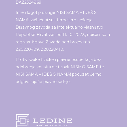
BAZ2324869.
Ime i logotip usluge NISI SAMA – IDEŠ S
NAMA! zaštićeni su i temeljem rješenja
Državnog zavoda za intelektualno vlasništvo
Republike Hrvatske, od 11. 10. 2022., upisani su u
registar žigova Zavoda pod brojevima
Z20220409, Z20220410.
Protiv svake fizičke i pravne osobe koja bez
odobrenja koristi ime i znak NISMO SAME te
NISI SAMA – IDEŠ S NAMA! poduzet ćemo
odgovarajuće pravne radnje.