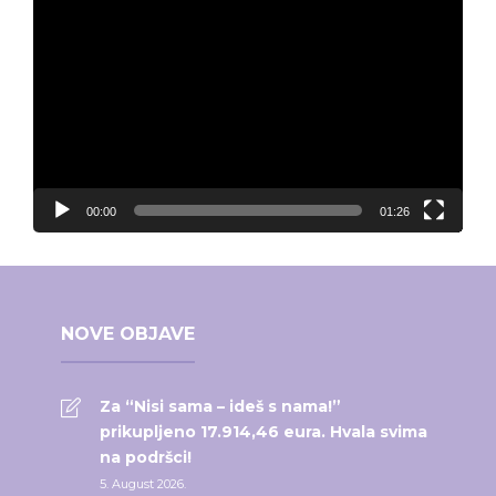
Video
Player
00:00
01:26
NOVE OBJAVE
Za “Nisi sama – ideš s nama!”
prikupljeno 17.914,46 eura. Hvala svima
na podršci!
5. August 2026.