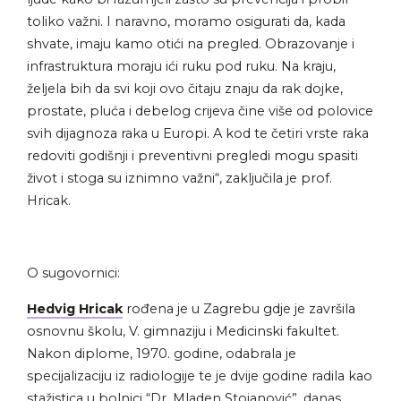
toliko važni. I naravno, moramo osigurati da, kada
shvate, imaju kamo otići na pregled. Obrazovanje i
infrastruktura moraju ići ruku pod ruku. Na kraju,
željela bih da svi koji ovo čitaju znaju da rak dojke,
prostate, pluća i debelog crijeva čine više od polovice
svih dijagnoza raka u Europi. A kod te četiri vrste raka
redoviti godišnji i preventivni pregledi mogu spasiti
život i stoga su iznimno važni“, zaključila je prof.
Hricak.
O sugovornici:
Hedvig Hricak
rođena je u Zagrebu gdje je završila
osnovnu školu, V. gimnaziju i Medicinski fakultet.
Nakon diplome, 1970. godine, odabrala je
specijalizaciju iz radiologije te je dvije godine radila kao
stažistica u bolnici “Dr. Mladen Stojanović”, danas