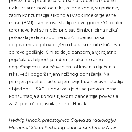
povezane s pretilošću. Globalno, vodeći čimbenici
rizika za smrtnost od raka, za oba spola, su pušenje,
zatim konzumacija alkohola i visok indeks tjelesne
mase (BMI). Lancetova studija iz ove godine ‘Globalni
teret raka koji se može pripisati čimbenicima rizika’
pokazala je da su spomenuti čimbenici rizika
odgovorni za gotovo 4,45 milijuna smrtnih slučajeva
od raka godišnje. Čini se da je pandemija vjerojatno
pojačala ozbiljnost pandemije raka ne samo
odgađanjem ili sprječavanjem otkrivanja i liječenja
raka, već i pogoršanjem rizičnog ponašanja. Na
primjer, pretilost raste diljem svijeta, a nedavna studija
objavljena u SAD-u pokazala je da se prekomjerna
konzumacija alkohola tijekom pandemije povećala
za 21 posto“, pojasnila je prof. Hricak.
Hedvig Hricak, predstojnica Odjela za radiologiju
Memorial Sloan Kettering Cancer Centera u New