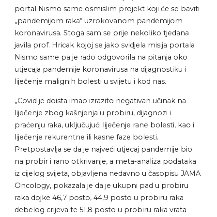
portal Nismo same osmislim projekt koji će se baviti
„pandemijom raka“ uzrokovanom pandemijom
koronavirusa. Stoga sam se prije nekoliko tjedana
javila prof. Hricak kojoj se jako svidjela misija portala
Nismo same pa je rado odgovorila na pitanja oko
utjecaja pandemije koronavirusa na dijagnostiku i
liječenje malignih bolesti u svijetu i kod nas.
„Covid je doista imao izrazito negativan učinak na
liječenje zbog kašnjenja u probiru, dijagnozi i
praćenju raka, uključujući liječenje rane bolesti, kao i
liječenje rekurentne ili kasne faze bolesti.
Pretpostavlja se da je najveći utjecaj pandemije bio
na probir i rano otkrivanje, a meta-analiza podataka
iz cijelog svijeta, objavljena nedavno u časopisu JAMA
Oncology, pokazala je da je ukupni pad u probiru
raka dojke 46,7 posto, 44,9 posto u probiru raka
debelog crijeva te 51,8 posto u probiru raka vrata