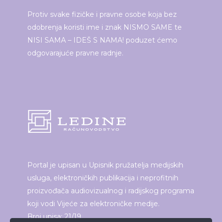
Protiv svake fizičke i pravne osobe koja bez
odobrenja koristi ime i znak NISMO SAME te
NISI SAMA – IDEŠ S NAMA! poduzet ćemo
odgovarajuće pravne radnje.
Portal je upisan u Upisnik pružatelja medijskih
usluga, elektroničkih publikacija i neprofitnih
proizvođača audiovizualnog i radijskog programa
koji vodi Vijeće za elektroničke medije.
Broj upisa: 21/19