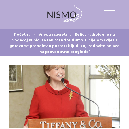
Početna
Vijesti i savjeti
Šefica radiologije na
vodećoj klinici za rak: ‘Zabrinuti smo, u cijelom svijetu
gotovo se prepolovio postotak ljudi koji redovito odlaze
na preventivne preglede’