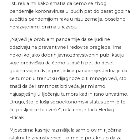
list, rekla mi kako smatra da ćemo se zbog
pandemije koronavirusa u idućih pet do deset godina
suočiti s pandemijom raka u nizu zemalja, posebno
nerazvijenim i onima u razvoju.
„Najveći je problem pandemije da se ljudi ne
odazivaju na preventivne i redovite preglede. Ima
nekoliko jako dobrih javnozdravstvenih publikacija
koje predviđaju da ćemo u idućih pet do deset
godina vidjeti dvije posljedice pandemije. Jedna je da
će tumori u trenutku dijagnoze biti mnogo veći, što
znači da će i smrtnost biti veća, jer mi smo
najuspješniji u liječenju tumora kad ih rano uhvatimo.
Drugo, što je lošiji socioekonomski status zemlje to
će posljedice biti veće“, rekla mi je tada Hedvig
Hricak.
Mjesecima kasnije razmišljala sam o ovim riječima
istaknute znanstvenice. To me je potaknulo da za