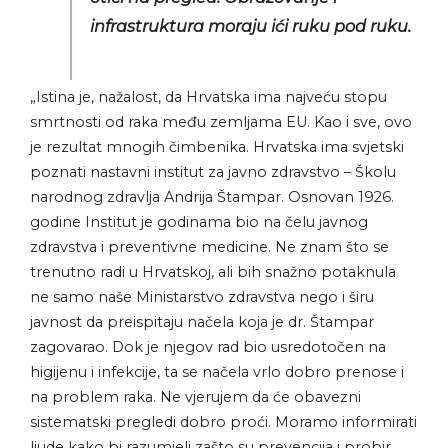
infrastruktura moraju ići ruku pod ruku.
„Istina je, nažalost, da Hrvatska ima najveću stopu
smrtnosti od raka među zemljama EU. Kao i sve, ovo
je rezultat mnogih čimbenika. Hrvatska ima svjetski
poznati nastavni institut za javno zdravstvo – Školu
narodnog zdravlja Andrija Štampar. Osnovan 1926.
godine Institut je godinama bio na čelu javnog
zdravstva i preventivne medicine. Ne znam što se
trenutno radi u Hrvatskoj, ali bih snažno potaknula
ne samo naše Ministarstvo zdravstva nego i širu
javnost da preispitaju načela koja je dr. Štampar
zagovarao. Dok je njegov rad bio usredotočen na
higijenu i infekcije, ta se načela vrlo dobro prenose i
na problem raka. Ne vjerujem da će obavezni
sistematski pregledi dobro proći. Moramo informirati
ljude kako bi razumjeli zašto su prevencija i probir