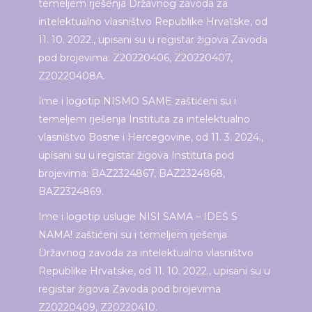
temeljem rješenja Državnog zavoda za
intelektualno vlasništvo Republike Hrvatske, od
11. 10. 2022., upisani su u registar žigova Zavoda
pod brojevima: Z20220406, Z20220407,
Z20220408A.
Ime i logotip NISMO SAME zaštićeni su i
temeljem rješenja Instituta za intelektualno
vlasništvo Bosne i Hercegovine, od 11. 3. 2024.,
upisani su u registar žigova Instituta pod
brojevima: BAZ2324867, BAZ2324868,
BAZ2324869.
Ime i logotip usluge NISI SAMA – IDEŠ S
NAMA! zaštićeni su i temeljem rješenja
Državnog zavoda za intelektualno vlasništvo
Republike Hrvatske, od 11. 10. 2022., upisani su u
registar žigova Zavoda pod brojevima
Z20220409, Z20220410.