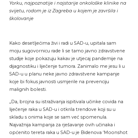
Yorku, najpoznatije i najstarije onkološke klinike na
svijetu, rodom je iz Zagreba u kojem je završila i
školovanje
Kako desetljećima živi i radi u SAD-u, upitala sam
moju sugovornicu rade li se tamo javno zdravstvene
studije koje pokazuju kakav je utjecaj pandemije na
dijagnostiku i liječenje tumora. Zanimalo me jesu li u
SAD-u u planu neke javno zdravstvene kampanje
koje bi fokus javnosti usmjerile na prevenciju
malignih bolesti.
„Da, brojna su istraživanja ispitivala učinke covida na
liječenje raka u SAD-u i otkrila trendove koji su u
skladu s onima koje se sam već spomenula.
Najvažnija kampanja za rješavanje ovih učinaka i
općenito tereta raka u SAD-u je Bidenova ‘Moonshot