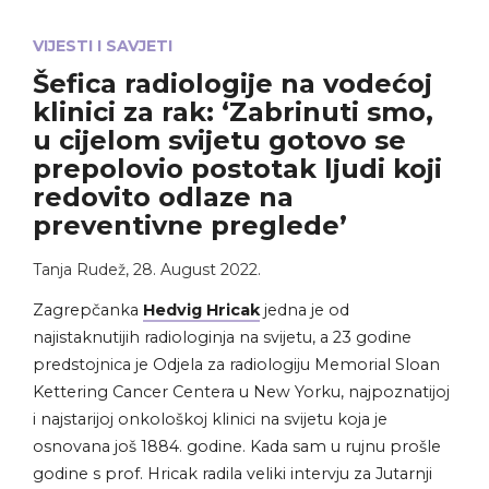
VIJESTI I SAVJETI
Šefica radiologije na vodećoj
klinici za rak: ‘Zabrinuti smo,
u cijelom svijetu gotovo se
prepolovio postotak ljudi koji
redovito odlaze na
preventivne preglede’
Tanja Rudež
,
28. August 2022.
Zagrepčanka
Hedvig Hricak
jedna je od
najistaknutijih radiologinja na svijetu, a 23 godine
predstojnica je Odjela za radiologiju Memorial Sloan
Kettering Cancer Centera u New Yorku, najpoznatijoj
i najstarijoj onkološkoj klinici na svijetu koja je
osnovana još 1884. godine. Kada sam u rujnu prošle
godine s prof. Hricak radila veliki intervju za Jutarnji