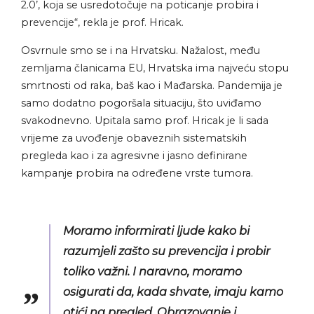
2.0’, koja se usredotočuje na poticanje probira i
prevencije“, rekla je prof. Hricak.
Osvrnule smo se i na Hrvatsku. Nažalost, među
zemljama članicama EU, Hrvatska ima najveću stopu
smrtnosti od raka, baš kao i Mađarska. Pandemija je
samo dodatno pogoršala situaciju, što uviđamo
svakodnevno. Upitala samo prof. Hricak je li sada
vrijeme za uvođenje obaveznih sistematskih
pregleda kao i za agresivne i jasno definirane
kampanje probira na određene vrste tumora.
Moramo informirati ljude kako bi
razumjeli zašto su prevencija i probir
toliko važni. I naravno, moramo
osigurati da, kada shvate, imaju kamo
otići na pregled. Obrazovanje i