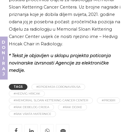
Sloan Kettering Cancer Centera. Uz brojne nagrade i
priznanja koje je dobila diljem svijeta, 2021. godine
odana joj je posebna počast: pročelnička pozicija na
Odjelu za radiologiju u Memorial Sloan Kettering
Cancer Center uvijek će nositi njezino ime – Hedvig
DONIRAJ
Hricak Chair in Radiology.
* Tekst je objavljen u sklopu projekta poticanja
novinarske izvrsnosti Agencije za elektroničke
medije.
TAGS
#EPIDEMIJA CORONAVIRUSA
#HEDVIG HRICAK
#MEMORIAL SLOAN KETTERING CANCER CENTER
#PROBIR
#RAK DEBELOG CRIJEA
#RAK DOJKE
#RAK VRATA MATERNICE