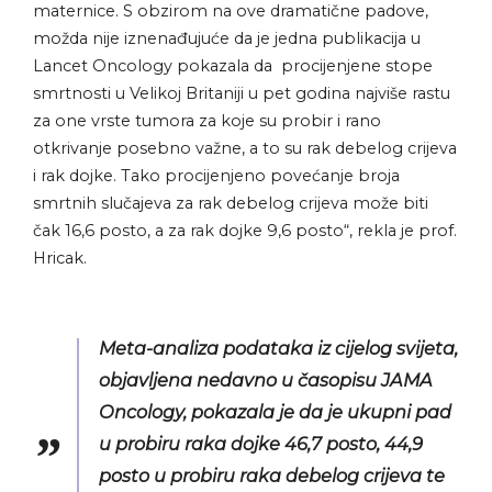
maternice. S obzirom na ove dramatične padove,
možda nije iznenađujuće da je jedna publikacija u
Lancet Oncology pokazala da procijenjene stope
smrtnosti u Velikoj Britaniji u pet godina najviše rastu
za one vrste tumora za koje su probir i rano
otkrivanje posebno važne, a to su rak debelog crijeva
i rak dojke. Tako procijenjeno povećanje broja
smrtnih slučajeva za rak debelog crijeva može biti
čak 16,6 posto, a za rak dojke 9,6 posto“, rekla je prof.
Hricak.
Meta-analiza podataka iz cijelog svijeta,
objavljena nedavno u časopisu JAMA
Oncology, pokazala je da je ukupni pad
u probiru raka dojke 46,7 posto, 44,9
posto u probiru raka debelog crijeva te