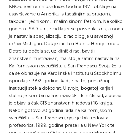
KBC-u Sestre milosrdnice. Godine 1971. otišla je na
usavršavanje u Ameriku, s tadašnjim suprugom,
također liječnikom, i malim sinom Petrom. Nekoliko
godina u SAD-u nije radila jer se posvetila sinu, a onda
je nastavila specijalizaciju iz radiologije u saveznoj
državi Michigan. Dok je radila u Bolnici Henry Ford u
Detroitu počela se, uz klinički rad, baviti i
znanstvenim istraživanjima, što je zatim nastavila na
Kalifornijskom sveučilištu u San Franciscu. Svoju želju
da se obrazuje na Karolinska Institutu u Stockholmu
ispunila je 1992. godine, kad je na toj prestižnoj
instituciji stekla doktorat. U svojoj bogatoj karijeri
stalno je kombinirala istraživački i klinički rad, a dosad
je objavila čak 613 znanstvenih radova i 18 knjiga.
Nakon gotovo 20 godina rada na Kalifornijskom
sveučilištu u San Franciscu, gdje je bila redovita
profesorica, 1999. godine preselila u New York te
postala pročelnica Odjela za radiologiju Memorial