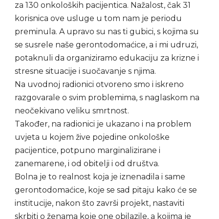
za 130 onkoloških pacijentica. Nažalost, čak 31
korisnica ove usluge u tom nam je periodu
preminula. A upravo su nas ti gubici, s kojima su
se susrele naše gerontodomaćice, a i mi udruzi,
potaknuli da organiziramo edukaciju za krizne i
stresne situacije i suočavanje s njima.
Na uvodnoj radionici otvoreno smo i iskreno
razgovarale o svim problemima, s naglaskom na
neočekivano veliku smrtnost.
Također, na radionici je ukazano i na problem
uvjeta u kojem žive pojedine onkološke
pacijentice, potpuno marginalizirane i
zanemarene, i od obitelji i od društva.
Bolna je to realnost koja je iznenadila i same
gerontodomaćice, koje se sad pitaju kako će se
institucije, nakon što završi projekt, nastaviti
skrbiti o ženama koje one obilazile, a kojima je