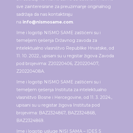
sve zainteresirane za preuzimanje originalnog
sadržaja da nas kontaktiraju
na
info@nismosame.com
.
Ime i logotip NISMO SAME zaštićeni su i
temeljem rješenja Državnog zavoda za
intelektualno vlasništvo Republike Hrvatske, od
11. 10. 2022., upisani su u registar žigova Zavoda
pod brojevima: Z20220406, Z20220407,
Z20220408A.
Ime i logotip NISMO SAME zaštićeni su i
temeljem rješenja Instituta za intelektualno
vlasništvo Bosne i Hercegovine, od 11. 3. 2024.,
upisani su u registar žigova Instituta pod
brojevima: BAZ2324867, BAZ2324868,
BAZ2324869.
Ime i logotip usluge NISI SAMA – IDEŠ S