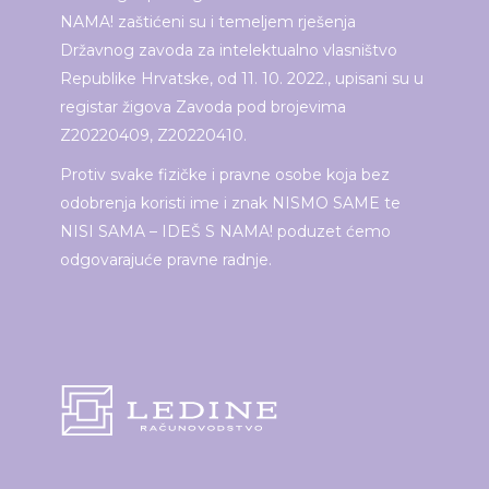
NAMA! zaštićeni su i temeljem rješenja
Državnog zavoda za intelektualno vlasništvo
Republike Hrvatske, od 11. 10. 2022., upisani su u
registar žigova Zavoda pod brojevima
Z20220409, Z20220410.
Protiv svake fizičke i pravne osobe koja bez
odobrenja koristi ime i znak NISMO SAME te
NISI SAMA – IDEŠ S NAMA! poduzet ćemo
odgovarajuće pravne radnje.