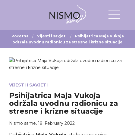
Početna
Vijesti i savjeti
Psihijatrica Maja Vukoja
održala uvodnu radionicu za stresne i krizne situacije
VIJESTI I SAVJETI
Psihijatrica Maja Vukoja
održala uvodnu radionicu za
stresne i krizne situacije
Nismo same
,
19. February 2022.
Psihijatrica
Maja Vukoja
, stalna suradnica