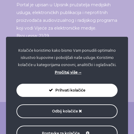
Portal je upisan u Upisnik pružatelja medijskih
usluga, elektroničkih publikacija i neprofitnih
proizvođača audiovizualnog i radijskog programa
koji vodi Vijeće za elektroničke medije.
Broj upisa: 21/19
Kolačiće koristimo kako bismo Vam ponudili optimalno
iskustvo kupovine i poboljšali naše usluge. Koristimo
ISPRINTAJ ČLANAK
kolačiće u kategorijama osnovni, analitički i oglašivački.
Pročitaj više
Prihvati kolačiće
Odbij kolačiće
O nama
Pravne napomene
Pravila privatnosti
Impressum
Doniraj
Naruči taksi
Postavke za kolačiće