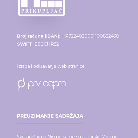
Broj računa (IBAN)
: HR7224020061100822438
SWIFT
: ESBCHR22
Izrada i održavanje web stranice:
PREUZIMANJE SADRŽAJA
Svi sadržaji na Nismo same su autorski. Molimo