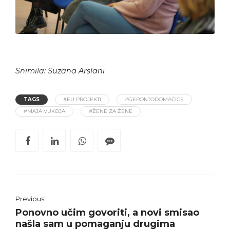
Snimila: Suzana Arslani
TAGS
#EU PROJEKTI
#GERONTODOMAĆICE
#MAJA VUKOJA
#ŽENE ZA ŽENE
Previous
Ponovno učim govoriti, a novi smisao
našla sam u pomaganju drugima