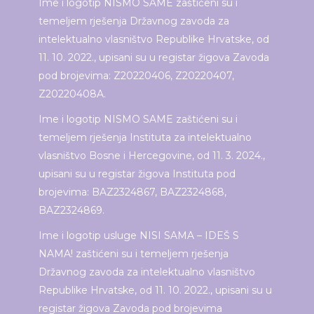
Ime i logotip NISMO SAME zaštićeni su i
temeljem rješenja Državnog zavoda za
intelektualno vlasništvo Republike Hrvatske, od
11. 10. 2022., upisani su u registar žigova Zavoda
pod brojevima: Z20220406, Z20220407,
Z20220408A.
Ime i logotip NISMO SAME zaštićeni su i
temeljem rješenja Instituta za intelektualno
vlasništvo Bosne i Hercegovine, od 11. 3. 2024.,
upisani su u registar žigova Instituta pod
brojevima: BAZ2324867, BAZ2324868,
BAZ2324869.
Ime i logotip usluge NISI SAMA – IDEŠ S
NAMA! zaštićeni su i temeljem rješenja
Državnog zavoda za intelektualno vlasništvo
Republike Hrvatske, od 11. 10. 2022., upisani su u
registar žigova Zavoda pod brojevima