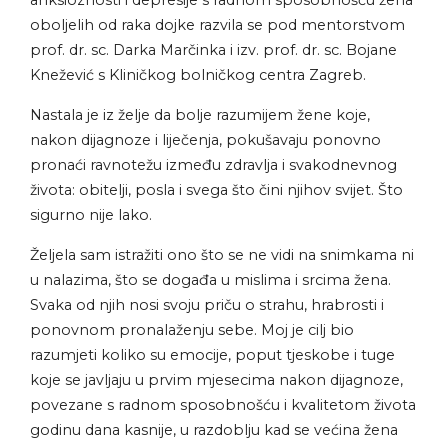
anksioznosti i depresije s radnom sposobnošću žena
oboljelih od raka dojke razvila se pod mentorstvom
prof. dr. sc. Darka Marčinka i izv. prof. dr. sc. Bojane
Knežević s Kliničkog bolničkog centra Zagreb.
Nastala je iz želje da bolje razumijem žene koje,
nakon dijagnoze i liječenja, pokušavaju ponovno
pronaći ravnotežu između zdravlja i svakodnevnog
života: obitelji, posla i svega što čini njihov svijet. Što
sigurno nije lako.
Željela sam istražiti ono što se ne vidi na snimkama ni
u nalazima, što se događa u mislima i srcima žena.
Svaka od njih nosi svoju priču o strahu, hrabrosti i
ponovnom pronalaženju sebe. Moj je cilj bio
razumjeti koliko su emocije, poput tjeskobe i tuge
koje se javljaju u prvim mjesecima nakon dijagnoze,
povezane s radnom sposobnošću i kvalitetom života
godinu dana kasnije, u razdoblju kad se većina žena