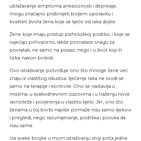
ublažavanje simptoma anksioznosti i depresije,
mogu značajno pridonijeti boljem oporavku i
kvaliteti života žena koje se liječe od raka dojke.
Žene koje imaju pristup psihološkoj podršci, i koje se
osjećaju prihvaćeno, lakše pronalaze snagu za
povratak, ne samo na posao, nego i u život koji ih
čeka nakon bolesti.
Ovo istraživanje potvrđuje ono što mnoge žene već
znaju iz vlastitog iskustva: liječenje raka ne svodi se
samo na terapije i kontrole. Ono se nastavlja u
mislima, u svakodnevnim izazovima i u traženju nove
ravnoteže i povjerenja u vlastito tijelo. Jer, ono što
ženama u toj borbi najviše pomaže nisu samo lijekovi
i pregledi, nego razumijevanje, podrška i poruka da
nisu same.
Iza svake brojke u mom istraživanju stoji priča jedne