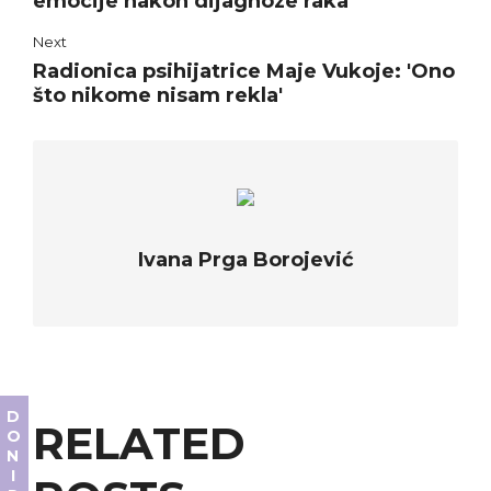
emocije nakon dijagnoze raka
Next
Radionica psihijatrice Maje Vukoje: 'Ono
što nikome nisam rekla'
Ivana Prga Borojević
DONIRAJ
RELATED