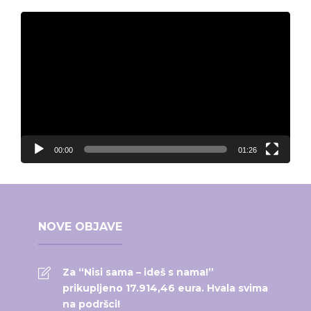
Video
Player
00:00
01:26
NOVE OBJAVE
Za “Nisi sama – ideš s nama!”
prikupljeno 17.914,46 eura. Hvala svima
na podršci!