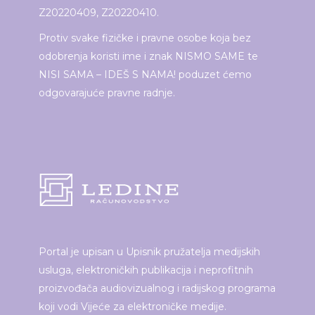
Z20220409, Z20220410.
Protiv svake fizičke i pravne osobe koja bez
odobrenja koristi ime i znak NISMO SAME te
NISI SAMA – IDEŠ S NAMA! poduzet ćemo
odgovarajuće pravne radnje.
Portal je upisan u Upisnik pružatelja medijskih
usluga, elektroničkih publikacija i neprofitnih
proizvođača audiovizualnog i radijskog programa
koji vodi Vijeće za elektroničke medije.