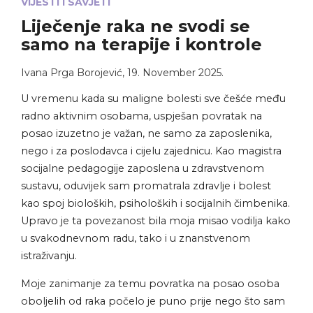
VIJESTI I SAVJETI
Liječenje raka ne svodi se
samo na terapije i kontrole
Ivana Prga Borojević
,
19. November 2025.
U vremenu kada su maligne bolesti sve češće među
radno aktivnim osobama, uspješan povratak na
posao izuzetno je važan, ne samo za zaposlenika,
nego i za poslodavca i cijelu zajednicu. Kao magistra
socijalne pedagogije zaposlena u zdravstvenom
sustavu, oduvijek sam promatrala zdravlje i bolest
kao spoj bioloških, psiholoških i socijalnih čimbenika.
Upravo je ta povezanost bila moja misao vodilja kako
u svakodnevnom radu, tako i u znanstvenom
istraživanju.
Moje zanimanje za temu povratka na posao osoba
oboljelih od raka počelo je puno prije nego što sam