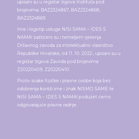
upisani su u registar žigova Instituta pod
brojevima: BAZ2324867, BAZ2324868,
BAZ2324869.
Ime i logotip usluge NISI SAMA – IDEŠ S
NAMA! zaštićeni su i temeljem rješenja
Državnog zavoda za intelektualno vlasništvo
Republike Hrvatske, od 11. 10. 2022., upisani su u
registar žigova Zavoda pod brojevima
Z20220409, Z20220410.
Protiv svake fizičke i pravne osobe koja bez
odobrenja koristi ime i znak NISMO SAME te
NISI SAMA – IDEŠ S NAMA! poduzet ćemo
odgovarajuće pravne radnje.