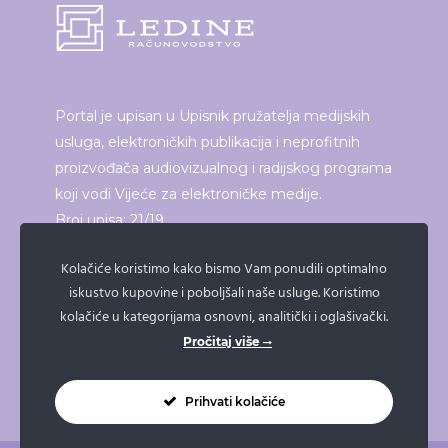
Portal je upisan u Upisnik pružatelja medijskih
usluga, elektroničkih publikacija i neprofitnih
proizvođača audiovizualnog i radijskog programa
koji vodi Vijeće za elektroničke medije.
Broj upisa: 21/19
Kolačiće koristimo kako bismo Vam ponudili optimalno
iskustvo kupovine i poboljšali naše usluge. Koristimo
ISPRINTAJ ČLANAK
kolačiće u kategorijama osnovni, analitički i oglašivački.
Pročitaj više
Prihvati kolačiće