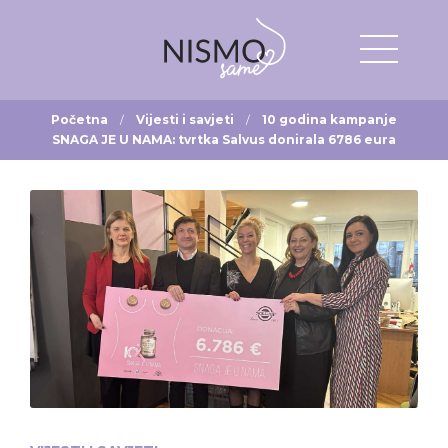
Početna
Vijesti i savjeti
10 godina kampanje
SNAGA JE U NAMA: tvrtka Salvus donirala 6786 eura