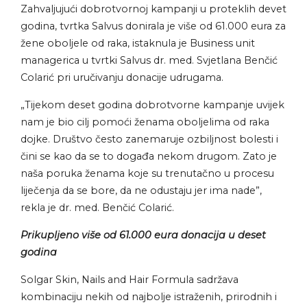
Zahvaljujući dobrotvornoj kampanji u proteklih devet
godina, tvrtka Salvus donirala je više od 61.000 eura za
žene oboljele od raka, istaknula je Business unit
managerica u tvrtki Salvus dr. med. Svjetlana Benčić
Colarić pri uručivanju donacije udrugama.
„Tijekom deset godina dobrotvorne kampanje uvijek
nam je bio cilj pomoći ženama oboljelima od raka
dojke. Društvo često zanemaruje ozbiljnost bolesti i
čini se kao da se to događa nekom drugom. Zato je
naša poruka ženama koje su trenutačno u procesu
liječenja da se bore, da ne odustaju jer ima nade”,
rekla je dr. med. Benčić Colarić.
Prikupljeno više od 61.000 eura donacija u deset
godina
Solgar Skin, Nails and Hair Formula sadržava
kombinaciju nekih od najbolje istraženih, prirodnih i