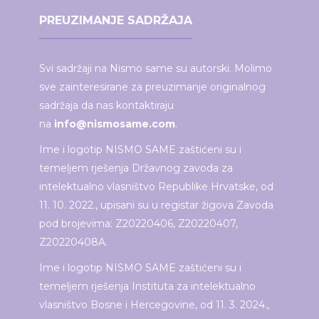
PREUZIMANJE SADRŽAJA
Svi sadržaji na Nismo same su autorski. Molimo
sve zainteresirane za preuzimanje originalnog
sadržaja da nas kontaktiraju
na
info@nismosame.com
.
Ime i logotip NISMO SAME zaštićeni su i
temeljem rješenja Državnog zavoda za
intelektualno vlasništvo Republike Hrvatske, od
11. 10. 2022., upisani su u registar žigova Zavoda
pod brojevima: Z20220406, Z20220407,
Z20220408A.
Ime i logotip NISMO SAME zaštićeni su i
temeljem rješenja Instituta za intelektualno
vlasništvo Bosne i Hercegovine, od 11. 3. 2024.,