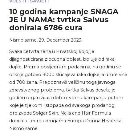
VIJESTI I SAVJETI
10 godina kampanje SNAGA
JE U NAMA: tvrtka Salvus
donirala 6786 eura
Nismo same
,
29. December 2023.
Svaka četvrta žena u Hrvatskoj kojoj je
dijagnosticirana zloćudna bolest, boluje od raka
dojke. Prema posljednjim podacima, na godinu se
otkrije gotovo 3000 slučajeva raka dojke, a umre više
od 700 žena. Prepoznavši veličinu toga javnoga
zdravstvenog problema, tvrtka Salvus desetu je
godinu organizirala dobrotvornu kampanju putem
koje je tijekom listopada od svakoga prodanog
proizvoda Solgar Skin, Nails and Hair Formula
donirala 1 euro udrugama Europa Donna Hrvatska i
Nismo same.