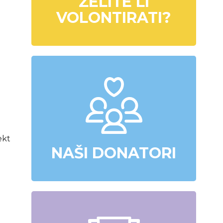
ŽELITE LI
VOLONTIRATI?
ekt
NAŠI DONATORI
.