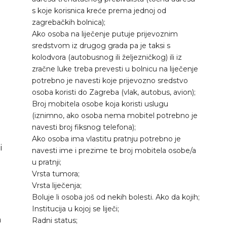
s koje korisnica kreće prema jednoj od
zagrebačkih bolnica);
Ako osoba na liječenje putuje prijevoznim
sredstvom iz drugog grada pa je taksi s
kolodvora (autobusnog ili željezničkog) ili iz
zračne luke treba prevesti u bolnicu na liječenje
potrebno je navesti koje prijevozno sredstvo
osoba koristi do Zagreba (vlak, autobus, avion);
Broj mobitela osobe koja koristi uslugu
(iznimno, ako osoba nema mobitel potrebno je
navesti broj fiksnog telefona);
Ako osoba ima vlastitu pratnju potrebno je
i
navesti ime i prezime te broj mobitela osobe/a
u pratnji;
Vrsta tumora;
Vrsta liječenja;
Boluje li osoba još od nekih bolesti. Ako da kojih;
Institucija u kojoj se liječi;
a
Radni status;