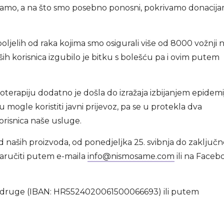
ramo, a na što smo posebno ponosni, pokrivamo donacija
oljelih od raka kojima smo osigurali više od 8000 vožnji 
aših korisnica izgubilo je bitku s bolešću pa i ovim putem
oterapiju dodatno je došla do izražaja izbijanjem epidemi
mogle koristiti javni prijevoz, pa se u protekla dva
orisnica naše usluge.
naših proizvoda, od ponedjeljka 25. svibnja do zaključn
naručiti putem e-maila
info@nismosame.com
ili na Faceb
 udruge (IBAN: HR5524020061500066693) ili putem