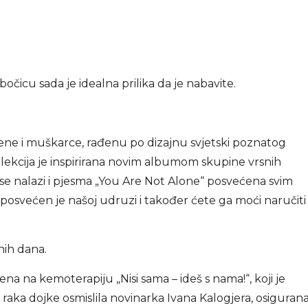
očicu sada je idealna prilika da je nabavite.
žene i muškarce, rađenu po dizajnu svjetski poznatog
olekcija je inspirirana novim albumom
skupine vrsnih
 nalazi i pjesma „You Are Not Alone“ posvećena svim
 posvećen je našoj udruzi i također ćete ga moći naručiti 
dnih dana.
žena na kemoterapiju „Nisi sama – ideš s nama!“, koji je
raka dojke osmislila novinarka Ivana Kalogjera, osiguran