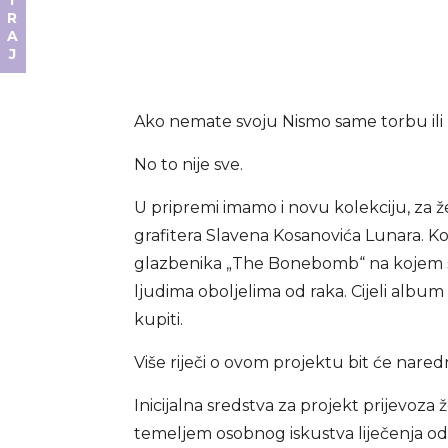
DONIRAJ
Ako nemate svoju Nismo same torbu ili b
No to nije sve.
U pripremi imamo i novu kolekciju, za 
grafitera Slavena Kosanovića Lunara. K
glazbenika „The Bonebomb“ na kojem se
ljudima oboljelima od raka. Cijeli album
kupiti.
Više riječi o ovom projektu bit će nare
Inicijalna sredstva za projekt prijevoza 
temeljem osobnog iskustva liječenja od 