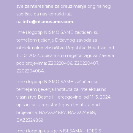
sve zainteresirane za preuzimanje originalnog
sadržaja da nas kontaktiraju
na
info@nismosame.com
.
Ime i logotip NISMO SAME zaštićeni su i
temeljem rješenja Državnog zavoda za
intelektualno vlasništvo Republike Hrvatske, od
11. 10. 2022., upisani su u registar žigova Zavoda
pod brojevima: Z20220406, Z20220407,
Z20220408A.
Ime i logotip NISMO SAME zaštićeni su i
temeljem rješenja Instituta za intelektualno
vlasništvo Bosne i Hercegovine, od 11. 3. 2024.,
upisani su u registar žigova Instituta pod
brojevima: BAZ2324867, BAZ2324868,
BAZ2324869.
Ime i logotip usluge NISI SAMA – IDEŠ S