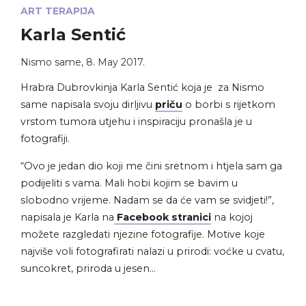
ART TERAPIJA
Karla Sentić
Nismo same
,
8. May 2017.
Hrabra
Dubrovkinja Karla Sentić koja je za Nismo
same napisala svoju dirljivu
priču
o borbi s
rijetkom
v
r
stom tumora
utjehu i inspiraciju pronašla je u
fotografiji.
“Ovo je jedan dio koji me čini sretnom i htjela sam ga
podijeliti s vama. Mali hobi kojim se bavim u
slobodno vrijeme. Nadam se da će vam se svidjeti!”,
napisala je Karla na
Facebook stranici
na kojoj
možete razgledati njezine fotografije. Motive koje
najviše voli fotografirati nalazi u prirodi: voćke u cvatu,
suncokret, priroda u jesen…