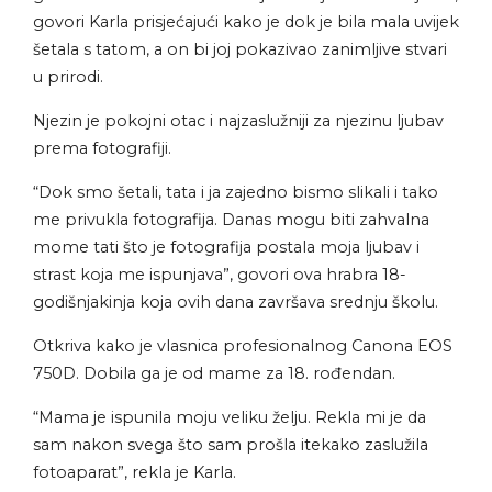
govori Karla prisjećajući kako je dok je bila mala uvijek
šetala s tatom, a on bi joj pokazivao zanimljive stvari
u prirodi.
Njezin je pokojni otac i najzaslužniji za njezinu ljubav
prema fotografiji.
“Dok smo šetali, tata i ja zajedno bismo slikali i tako
me privukla fotografija. Danas mogu biti zahvalna
mome tati što je fotografija postala moja ljubav i
strast koja me ispunjava”, govori ova hrabra 18-
godišnjakinja koja ovih dana završava srednju školu.
Otkriva kako je vlasnica profesionalnog Canona EOS
750D. Dobila ga je od mame za 18. rođendan.
“Mama je ispunila moju veliku želju. Rekla mi je da
sam nakon svega što sam prošla itekako zaslužila
fotoaparat”, rekla je Karla.