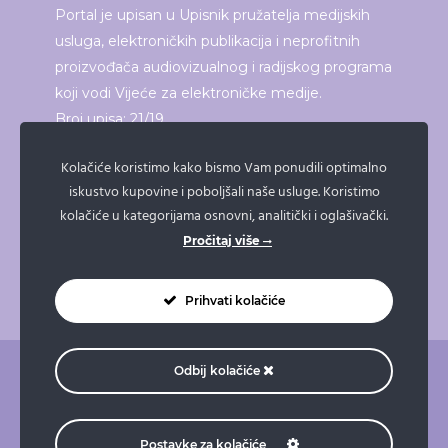
Portal je upisan u Upisnik pružatelja medijskih
usluga, elektroničkih publikacija i neprofitnih
proizvođača audiovizualnog i radijskog programa
koji vodi Vijeće za elektroničke medije.
Broj upisa: 21/19
Kolačiće koristimo kako bismo Vam ponudili optimalno
iskustvo kupovine i poboljšali naše usluge. Koristimo
ISPRINTAJ ČLANAK
kolačiće u kategorijama osnovni, analitički i oglašivački.
Pročitaj više
Prihvati kolačiće
Odbij kolačiće
O nama
Pravne napomene
Pravila privatnosti
Impressum
Doniraj
Naruči taksi
Postavke za kolačiće