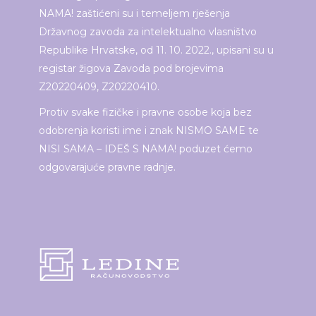
NAMA! zaštićeni su i temeljem rješenja
Državnog zavoda za intelektualno vlasništvo
Republike Hrvatske, od 11. 10. 2022., upisani su u
registar žigova Zavoda pod brojevima
Z20220409, Z20220410.
Protiv svake fizičke i pravne osobe koja bez
odobrenja koristi ime i znak NISMO SAME te
NISI SAMA – IDEŠ S NAMA! poduzet ćemo
odgovarajuće pravne radnje.