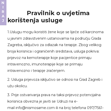
DONIRAJ
Pravilnik o uvjetima
korištenja usluge
1.Uslugu mogu koristiti žene koje se liječe od karcinoma
u javnim zdravstvenim ustanovama na području Grada
Zagreba, isključivo za odlazak na terapije. Zbog velikog
broja korisnica i ograničenih sredstava, usluga pokriva:
prijevoz na kemoterapije koje pacijentice primaju
intravenozno, imunoterapije koje se primaju
intravenozno i terapije zračenjem.
2. Usluga prijevoza isključivo se odnosi na Grad Zagreb i
užu okolicu.
3. Prije ostvarivanja prava na taksi prijevoz potencijalna
korisnica obvezna je javiti se Udruzi na e-
mail
info@nismosame.com
ili na broj telefona
097/7561-