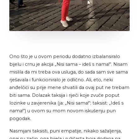
Ono što je u ovom periodu dodatno izbalansiralo
bijelu i crnu je akcija „Nisi sama – ideš s nama!“. Nisam
mislila da mi treba ova usluga, do sada sam sve sama
rješavala i funkcioniralo je odlično. Ali, eto, neki
anđelčići su prije mene shvatili da ovaj put ne trebam
biti sama. Dolazak taksija i riječi koje zvuče poput
lozinke u zavjerenika (ja: „Nisi sama!“; taksist: „Ideš s
nama!“) u ovom su mom novom iskušenju pun
pogodak.
Nasmijani taksisti, puni empatije, nikako sažaljenja,
onaj su začin, ona bijela i ružičasta boja dodana na