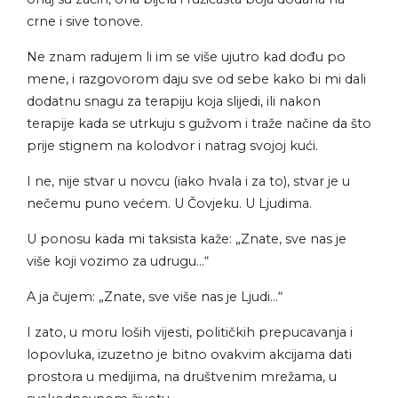
crne i sive tonove.
Ne znam radujem li im se više ujutro kad dođu po
mene, i razgovorom daju sve od sebe kako bi mi dali
dodatnu snagu za terapiju koja slijedi, ili nakon
terapije kada se utrkuju s gužvom i traže načine da što
prije stignem na kolodvor i natrag svojoj kući.
I ne, nije stvar u novcu (iako hvala i za to), stvar je u
nečemu puno većem. U Čovjeku. U Ljudima.
U ponosu kada mi taksista kaže: „Znate, sve nas je
više koji vozimo za udrugu…“
A ja čujem: „Znate, sve više nas je Ljudi…“
I zato, u moru loših vijesti, političkih prepucavanja i
lopovluka, izuzetno je bitno ovakvim akcijama dati
prostora u medijima, na društvenim mrežama, u