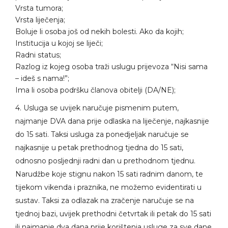
Vrsta tumora;
Vrsta liječenja;
Boluje li osoba još od nekih bolesti. Ako da kojih;
Institucija u kojoj se liječi;
Radni status;
Razlog iz kojeg osoba traži uslugu prijevoza “Nisi sama
– ideš s nama!”;
Ima li osoba podršku članova obitelji (DA/NE);
4. Usluga se uvijek naručuje pismenim putem,
najmanje DVA dana prije odlaska na liječenje, najkasnije
do 15 sati. Taksi usluga za ponedjeljak naručuje se
najkasnije u petak prethodnog tjedna do 15 sati,
odnosno posljednji radni dan u prethodnom tjednu.
Narudžbe koje stignu nakon 15 sati radnim danom, te
tijekom vikenda i praznika, ne možemo evidentirati u
sustav. Taksi za odlazak na zračenje naručuje se na
tjednoj bazi, uvijek prethodni četvrtak ili petak do 15 sati
ili najmanje dva dana prije korištenja usluge za sve dane