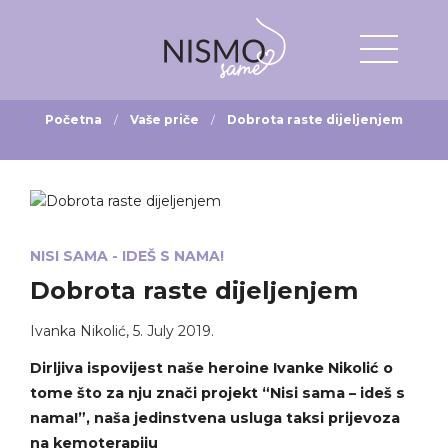
Početna
Vaše priče
Dobrota raste dijeljenjem
NISI SAMA - IDEŠ S NAMA!
Dobrota raste dijeljenjem
Ivanka Nikolić
,
5. July 2019.
Dirljiva ispovijest naše heroine Ivanke Nikolić o
tome što za nju znači projekt “Nisi sama – ideš s
nama!”, naša jedinstvena usluga taksi prijevoza
na kemoterapiju