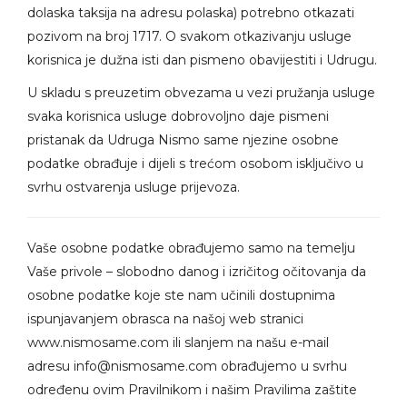
dolaska taksija na adresu polaska) potrebno otkazati
pozivom na broj 1717. O svakom otkazivanju usluge
korisnica je dužna isti dan pismeno obavijestiti i Udrugu.
U skladu s preuzetim obvezama u vezi pružanja usluge
svaka korisnica usluge dobrovoljno daje pismeni
pristanak da Udruga Nismo same njezine osobne
podatke obrađuje i dijeli s trećom osobom isključivo u
svrhu ostvarenja usluge prijevoza.
Vaše osobne podatke obrađujemo samo na temelju
Vaše privole – slobodno danog i izričitog očitovanja da
osobne podatke koje ste nam učinili dostupnima
ispunjavanjem obrasca na našoj web stranici
www.nismosame.com ili slanjem na našu e-mail
adresu
info@nismosame.com
obrađujemo u svrhu
određenu ovim Pravilnikom i našim Pravilima zaštite