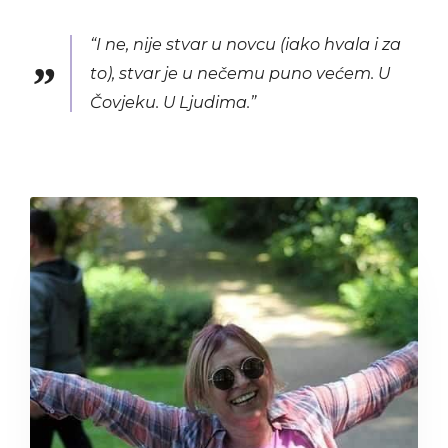
“I ne, nije stvar u novcu (iako hvala i za
to), stvar je u nečemu puno većem. U
Čovjeku. U Ljudima.”