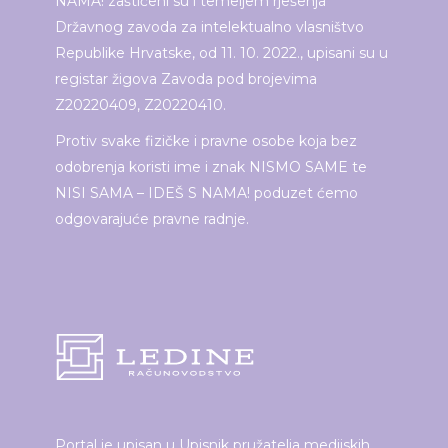
NAMA! zaštićeni su i temeljem rješenja
Državnog zavoda za intelektualno vlasništvo
Republike Hrvatske, od 11. 10. 2022., upisani su u
registar žigova Zavoda pod brojevima
Z20220409, Z20220410.
Protiv svake fizičke i pravne osobe koja bez
odobrenja koristi ime i znak NISMO SAME te
NISI SAMA – IDEŠ S NAMA! poduzet ćemo
odgovarajuće pravne radnje.
Portal je upisan u Upisnik pružatelja medijskih