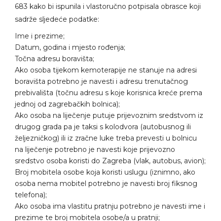
683
kako bi ispunila i vlastoručno potpisala obrasce koji
sadrže sljedeće podatke:
Ime i prezime;
Datum, godina i mjesto rođenja;
Točna adresu boravišta;
Ako osoba tijekom kemoterapije ne stanuje na adresi
boravišta potrebno je navesti i adresu trenutačnog
prebivališta (točnu adresu s koje korisnica kreće prema
jednoj od zagrebačkih bolnica);
Ako osoba na liječenje putuje prijevoznim sredstvom iz
drugog grada pa je taksi s kolodvora (autobusnog ili
željezničkog) ili iz zračne luke treba prevesti u bolnicu
na liječenje potrebno je navesti koje prijevozno
sredstvo osoba koristi do Zagreba (vlak, autobus, avion);
Broj mobitela osobe koja koristi uslugu (iznimno, ako
osoba nema mobitel potrebno je navesti broj fiksnog
telefona);
Ako osoba ima vlastitu pratnju potrebno je navesti ime i
prezime te broj mobitela osobe/a u pratnji;