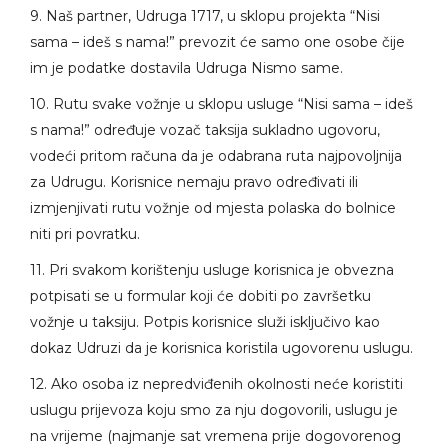
9. Naš partner, Udruga 1717, u sklopu projekta “Nisi
sama – ideš s nama!” prevozit će samo one osobe čije
im je podatke dostavila Udruga Nismo same.
10. Rutu svake vožnje u sklopu usluge “Nisi sama – ideš
s nama!” određuje vozač taksija sukladno ugovoru,
vodeći pritom računa da je odabrana ruta najpovoljnija
za Udrugu. Korisnice nemaju pravo određivati ili
izmjenjivati rutu vožnje od mjesta polaska do bolnice
niti pri povratku.
11. Pri svakom korištenju usluge korisnica je obvezna
potpisati se u formular koji će dobiti po završetku
vožnje u taksiju. Potpis korisnice služi isključivo kao
dokaz Udruzi da je korisnica koristila ugovorenu uslugu.
12. Ako osoba iz nepredviđenih okolnosti neće koristiti
uslugu prijevoza koju smo za nju dogovorili, uslugu je
na vrijeme (najmanje sat vremena prije dogovorenog