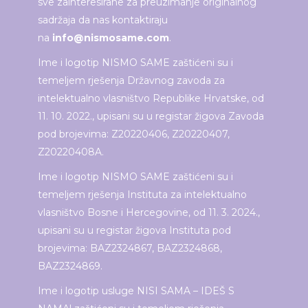
sve zainteresirane za preuzimanje originalnog
sadržaja da nas kontaktiraju
na
info@nismosame.com
.
Ime i logotip NISMO SAME zaštićeni su i
temeljem rješenja Državnog zavoda za
intelektualno vlasništvo Republike Hrvatske, od
11. 10. 2022., upisani su u registar žigova Zavoda
pod brojevima: Z20220406, Z20220407,
Z20220408A.
Ime i logotip NISMO SAME zaštićeni su i
temeljem rješenja Instituta za intelektualno
vlasništvo Bosne i Hercegovine, od 11. 3. 2024.,
upisani su u registar žigova Instituta pod
brojevima: BAZ2324867, BAZ2324868,
BAZ2324869.
Ime i logotip usluge NISI SAMA – IDEŠ S