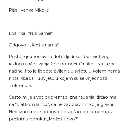
Piše: Ivanka Nikolić
Lozinka : “Nisi Sama!”
Odgovor: „Ideš s nama!”
Postoje jednostavno dobri ljudi koji bez vidljivog
razloga i očekivanja žele pomoći. Onako… Na razne
načine. I to je ljepota življenja u svijetu u kojem nema
ništa “džaba”, u svijetu u kojem su se vrijednosti
izokrenule.
Često mi je život pripremao iznenađenja, držao me
na “kratkom lancu”, da ne zaboravim tko je glavni.
Nedavno me je ponovo potapšao po ramenu, uz
prešutnu poruku: „Možeš li ovo?“.