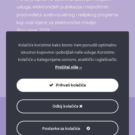
usluga, elektroničkih publikacija i neprofitnih
proizvođača audiovizualnog i radijskog programa
koji vodi Vijeće za elektroničke medije.
Broj upisa: 21/19
Kolačiće koristimo kako bismo Vam ponudili optimalno
iskustvo kupovine i poboljšali naše usluge. Koristimo
ISPRINTAJ ČLANAK
kolačiće u kategorijama osnovni, analitički i oglašivački.
Pročitaj više
Prihvati kolačiće
Odbij kolačiće
O nama
Pravne napomene
Pravila privatnosti
Impressum
Doniraj
Naruči taksi
Postavke za kolačiće