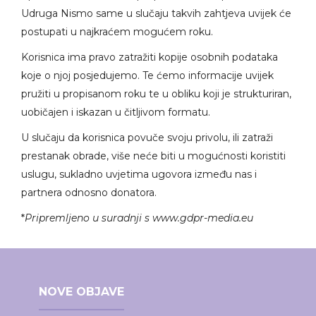
Udruga Nismo same u slučaju takvih zahtjeva uvijek će
postupati u najkraćem mogućem roku.
Korisnica ima pravo zatražiti kopije osobnih podataka
koje o njoj posjedujemo. Te ćemo informacije uvijek
pružiti u propisanom roku te u obliku koji je strukturiran,
uobičajen i iskazan u čitljivom formatu.
U slučaju da korisnica povuče svoju privolu, ili zatraži
prestanak obrade, više neće biti u mogućnosti koristiti
uslugu, sukladno uvjetima ugovora između nas i
partnera odnosno donatora.
*
Pripremljeno u suradnji s
www.gdpr-media.eu
NOVE OBJAVE