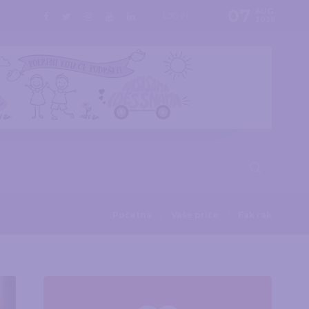
07
AUG
LOG IN
2026
Početna
Vaše priče
Fak rak