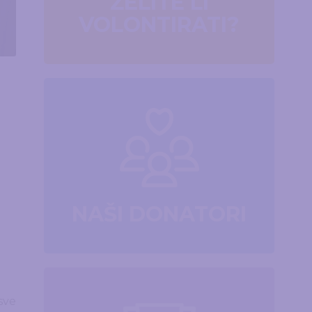
ŽELITE LI
VOLONTIRATI?
NAŠI DONATORI
sve