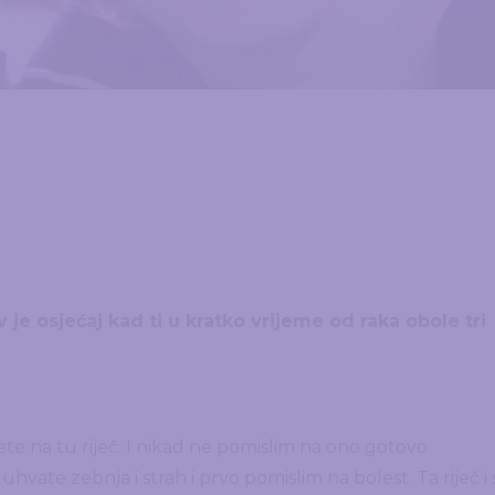
v je osjećaj kad ti u kratko vrijeme od raka obole tri
te na tu riječ. I nikad ne pomislim na ono gotovo
ate zebnja i strah i prvo pomislim na bolest. Ta riječ i 