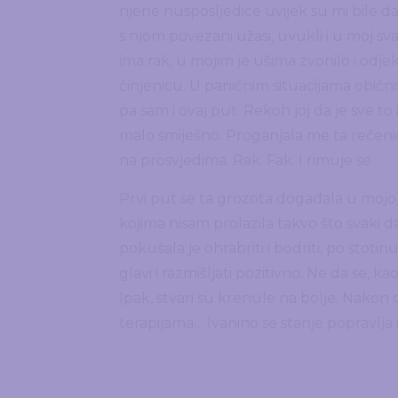
njene nusposljedice uvijek su mi bile dal
s njom povezani užasi, uvukli i u moj sv
ima rak, u mojim je ušima zvonilo i odjek
činjenicu. U paničnim situacijama običn
pa sam i ovaj put. Rekoh joj da je sve to iz
malo smiješno. Proganjala me ta rečeni
na prosvjedima. Rak. Fak. I rimuje se.
Prvi put se ta grozota događala u mojoj 
kojima nisam prolazila takvo što svaki d
pokušala je ohrabriti i bodriti, po stotin
glavi i razmišljati pozitivno. Ne da se, k
Ipak, stvari su krenule na bolje. Nakon 
terapijama… Ivanino se stanje popravlja i