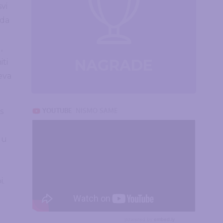
vi
 da
,
NAGRADE
iti
eva
s
 u
.
i.