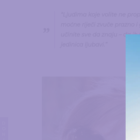
“Ljudima koje volite ne propu
moćne riječi zvuče prazno i
učinite sve da znaju – da ih
jedinica ljubavi.”