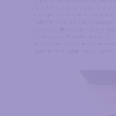
Odjednom, iz vedra neba, s najboljom s
što je to što se pojavilo na plućima. V
neuspješnih liječenja istog, doveli su je,
dalje mislimo da je to nešto bezazleno. 
pozvao u ordinaciju, nije slutilo na ništ
tzv. Hodgkin. U trenutku imam osjećaj d
kao u kaleidoskopu. Natjerala sam se vrat
znam da će mi trebati. I za nju i za me