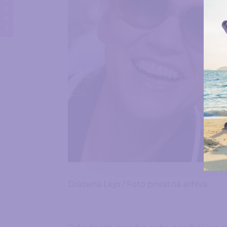
DONIRAJ
Dražena Lejo / Foto privatna arhiva