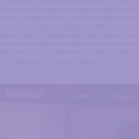
am prijateljicom kod jednog poznatog doktora, da vidim
išemjesečne muke s nevjerojatnim osipom i hrpa kojekakvi
 na kraju, do liječnika koji su posumnjali da nešto ne štima.
No, lice liječnika koji je pregledavao snimke, a potom nas
a dobro. S njom u ordinaciji slušam o raku. Ovaj put limfo
a nam se tlo izmaklo pod nogama i da se sve oko nas vrt
iti u stvarnost i poslušati eventualne dobre i utješne rije
ne. Od toga dana prošle su pune dvije godine.