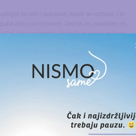
štajte to reći i pokazati. Kada se razbole, i te
 gube bitku sa strahom. Recite im, pokažite im,
 volite i dok su zdravi. Onda je to prava mjerna