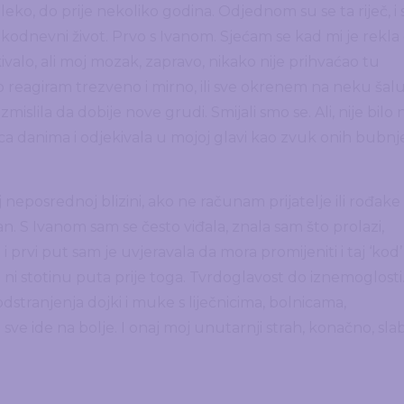
eko, do prije nekoliko godina. Odjednom su se ta riječ, i s
akodnevni život. Prvo s Ivanom. Sjećam se kad mi je rekla
ivalo, ali moj mozak, zapravo, nikako nije prihvaćao tu
o reagiram trezveno i mirno, ili sve okrenem na neku šalu
mislila da dobije nove grudi. Smijali smo se. Ali, nije bilo n
ca danima i odjekivala u mojoj glavi kao zvuk onih bubnj
neposrednoj blizini, ako ne računam prijatelje ili rođake 
an. S Ivanom sam se često viđala, znala sam što prolazi,
u i prvi put sam je uvjeravala da mora promijeniti i taj ‘kod’
ao ni stotinu puta prije toga. Tvrdoglavost do iznemoglosti
odstranjenja dojki i muke s liječnicima, bolnicama,
 sve ide na bolje. I onaj moj unutarnji strah, konačno, slab