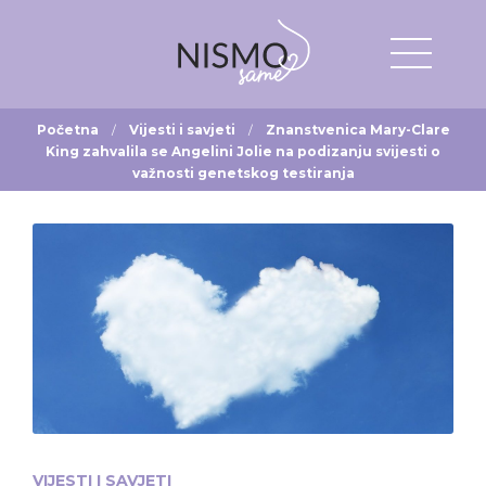
Početna
Vijesti i savjeti
Znanstvenica Mary-Clare
King zahvalila se Angelini Jolie na podizanju svijesti o
važnosti genetskog testiranja
VIJESTI I SAVJETI