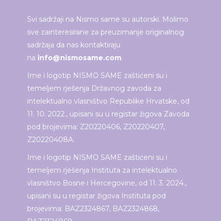
Svi sadržaji na Nismo same su autorski. Molimo
sve zainteresirane za preuzimanje originalnog
sadržaja da nas kontaktiraju
na
info@nismosame.com
.
Ime i logotip NISMO SAME zaštićeni su i
temeljem rješenja Državnog zavoda za
intelektualno vlasništvo Republike Hrvatske, od
11. 10. 2022., upisani su u registar žigova Zavoda
pod brojevima: Z20220406, Z20220407,
Z20220408A.
Ime i logotip NISMO SAME zaštićeni su i
temeljem rješenja Instituta za intelektualno
vlasništvo Bosne i Hercegovine, od 11. 3. 2024.,
upisani su u registar žigova Instituta pod
brojevima: BAZ2324867, BAZ2324868,