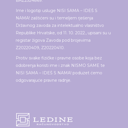
BAZ2324869.
Ime i logotip usluge NISI SAMA – IDEŠ S
NAMA! zaštićeni su i temeljem rješenja
Državnog zavoda za intelektualno vlasništvo
Republike Hrvatske, od 11. 10. 2022., upisani su u
registar žigova Zavoda pod brojevima
Z20220409, Z20220410.
Protiv svake fizičke i pravne osobe koja bez
odobrenja koristi ime i znak NISMO SAME te
NISI SAMA – IDEŠ S NAMA! poduzet ćemo
odgovarajuće pravne radnje.