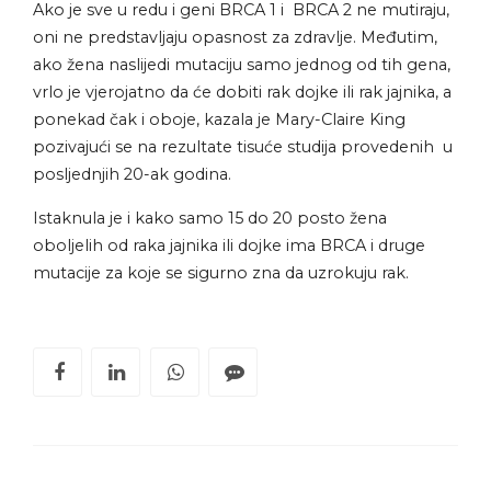
Ako je sve u redu i geni BRCA 1 i BRCA 2 ne mutiraju,
oni ne predstavljaju opasnost za zdravlje. Međutim,
ako žena naslijedi mutaciju samo jednog od tih gena,
vrlo je vjerojatno da će dobiti rak dojke ili rak jajnika, a
ponekad čak i oboje, kazala je Mary-Claire King
pozivajući se na rezultate tisuće studija provedenih u
posljednjih 20-ak godina.
Istaknula je i kako samo 15 do 20 posto žena
oboljelih od raka jajnika ili dojke ima BRCA i druge
mutacije za koje se sigurno zna da uzrokuju rak.