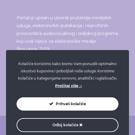
Portal je upisan u Upisnik pružatelja medijskih
usluga, elektroničkih publikacija i neprofitnih
proizvođača audiovizualnog i radijskog programa
koji vodi Vijeće za elektroničke medije.
Broj upisa: 21/19
Kolačiće koristimo kako bismo Vam ponudili optimalno
iskustvo kupovine i poboljšali naše usluge. Koristimo
ISPRINTAJ ČLANAK
kolačiće u kategorijama osnovni, analitički i oglašivački.
Pročitaj više
Prihvati kolačiće
Odbij kolačiće