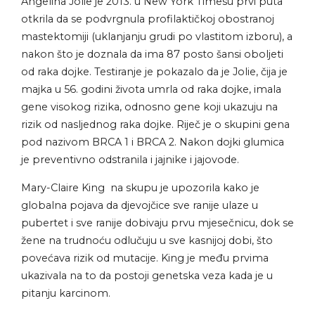
Angelina Jolie je 2013. u New York Timesu prvi puta
otkrila da se podvrgnula profilaktičkoj obostranoj
mastektomiji (uklanjanju grudi po vlastitom izboru), a
nakon što je doznala da ima 87 posto šansi oboljeti
od raka dojke. Testiranje je pokazalo da je Jolie, čija je
majka u 56. godini života umrla od raka dojke, imala
gene visokog rizika, odnosno gene koji ukazuju na
rizik od nasljednog raka dojke. Riječ je o skupini gena
pod nazivom BRCA 1 i BRCA 2. Nakon dojki glumica
je preventivno odstranila i jajnike i jajovode.
Mary-Claire King na skupu je upozorila kako je
globalna pojava da djevojčice sve ranije ulaze u
pubertet i sve ranije dobivaju prvu mjesečnicu, dok se
žene na trudnoću odlučuju u sve kasnijoj dobi, što
povećava rizik od mutacije. King je među prvima
ukazivala na to da postoji genetska veza kada je u
pitanju karcinom.