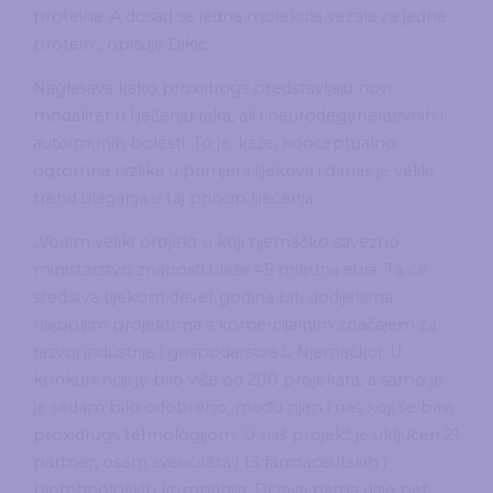
proteina. A dosad se jedna molekula vezala za jedna
protein“, opisuje Đikić.
Naglašava kako proxidrugs predstavljaju novi
modalitet u liječenju raka, ali i neurodegenerativnih i
autoimunih bolesti. To je, kaže, konceptualno
ogromna razlika u primjeni lijekova i danas je veliki
trend ulaganja u taj princip liječenja.
„Vodim veliki projekt u koji njemačko savezno
ministarstvo znanosti ulaže 45 milijuna eura. Ta će
sredstva tijekom devet godina biti dodijeljena
najboljim projektima s komercijalnim značajem za
razvoj industrije i gospodarstva u Njemačkoj. U
konkurenciji je bilo više od 200 projekata, a samo je
je sedam bilo odobreno, među njim i naš koji se bavi
proxidrugs tehnologijom. U naš projekt je uključen 21
partner, osam sveučilišta i 13 farmaceutskih i
biotehnoloških kompanija. Država nama daje pet