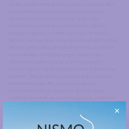
„Svaka osoba mora se brinuti o svom zdravlju. Ako
kroz određeni duži period primjećujete umor,
određenu bol ili simptome koje ranije niste
primjećivali, morate se obratiti liječniku. Ranim
posjetom liječniku možete si pomoći ne samo u
liječenju tumora nego i u borbi protiv drugih bolesti.
No, nije samo važno da ljudi ne ignoriraju promjene
koje kod sebe primjećuju nego moraju imati i
zdravstveni sustav u koji se brzo mogu javiti s
čvrstom vjerom da im taj sustav može pravodobno
pomoći. Jako je važno povjerenje ljudi u naš javni
zdravstveni sustav. No, ulaganje u naš javni
zdravstveni sustav je zapušteno dijelom zbog
političke odluke da se pruža mogućnost privatnom
zdravstvu. Stoga naše javno zdravstvo, koje liječi
×
najveći broj tumorskih oboljenja, nema kapaciteta
iako su mnogi liječnici dobri i trude se, ali nemaju
opremu. I zato su ljudi izgubili povjerenje u javni