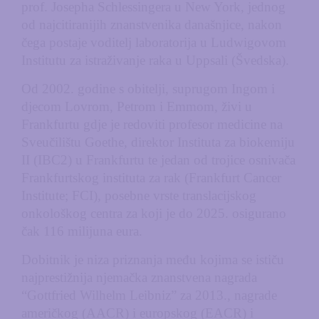
prof. Josepha Schlessingera u New York, jednog
od najcitiranijih znanstvenika današnjice, nakon
čega postaje voditelj laboratorija u Ludwigovom
Institutu za istraživanje raka u Uppsali (Švedska).
Od 2002. godine s obitelji, suprugom Ingom i
djecom Lovrom, Petrom i Emmom, živi u
Frankfurtu gdje je redoviti profesor medicine na
Sveučilištu Goethe, direktor Instituta za biokemiju
II (IBC2) u Frankfurtu te jedan od trojice osnivača
Frankfurtskog instituta za rak (Frankfurt Cancer
Institute; FCI), posebne vrste translacijskog
onkološkog centra za koji je do 2025. osigurano
čak 116 milijuna eura.
Dobitnik je niza priznanja među kojima se ističu
najprestižnija njemačka znanstvena nagrada
“Gottfried Wilhelm Leibniz” za 2013., nagrade
američkog (AACR) i europskog (EACR) i