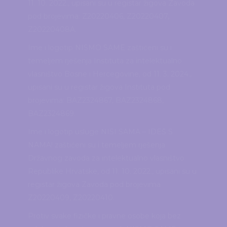
11. 10. 2022., upisani su u registar žigova Zavoda
pod brojevima: Z20220406, Z20220407,
Z20220408A.
Ime i logotip NISMO SAME zaštićeni su i
temeljem rješenja Instituta za intelektualno
vlasništvo Bosne i Hercegovine, od 11. 3. 2024.,
upisani su u registar žigova Instituta pod
brojevima: BAZ2324867, BAZ2324868,
BAZ2324869.
Ime i logotip usluge NISI SAMA – IDEŠ S
NAMA! zaštićeni su i temeljem rješenja
Državnog zavoda za intelektualno vlasništvo
Republike Hrvatske, od 11. 10. 2022., upisani su u
registar žigova Zavoda pod brojevima
Z20220409, Z20220410.
Protiv svake fizičke i pravne osobe koja bez