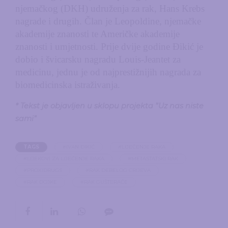
njemačkog (DKH) udruženja za rak, Hans Krebs
nagrade i drugih. Član je Leopoldine, njemačke
akademije znanosti te Američke akademije
znanosti i umjetnosti. Prije dvije godine Đikić je
dobio i švicarsku nagradu Louis-Jeantet za
medicinu, jednu je od najprestižnijih nagrada za
biomedicinska istraživanja.
* Tekst je objavljen u sklopu projekta ”Uz nas niste
sami”
TAGS
#IVAN ĐIKIĆ
#LIJEČENJE RAKA
#LIJEKOVI ZA LIJEČENJE RAKA
#METASTATSKI RAK
#PROXIDRUGS
#RAK DEBELOG CRIJEVA
#RAK DOJKE
#RAK GUŠTERAČE