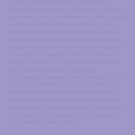
tumora. U prošlosti je korišten klasični pristup
oslanjajući se na pozitivan učinak kirurgije, zračenja ili
kemoterapije i išlo se maksimalnom snagom da bi se
uništio primarni tumor. Danas se ide za tim da
moramo razumjeti podvrste tih tumora, u kojoj su
fazi svoga razvoja i da onda nemamo jednosmjernu
terapiju nego se kod svih tumorima odmah počinje s
kombiniranim terapijama. Obično se ne daju sve
terapije u isto vrijeme. Primjerice, kemoterapija ide
nakon šest tjedana, onda se kombinira s
imunoterapijom pa se daju molekularni lijekovi. Ili se
prvo ide s imunoterapijom, znajući da uništavamo
tumore na antigenima koji postoje na tumorskim
stanicama. Nakon toga dajemo kemoterapiju kako
bismo ‘rasturili’ sve tumorske stanice i oslobodili još
više antigena te se onda opet u kombinaciji daje
imunoterapija“, pojašnjava Đikić.
No, tumori se vrlo brzo evolucijski mijenjaju i postaju