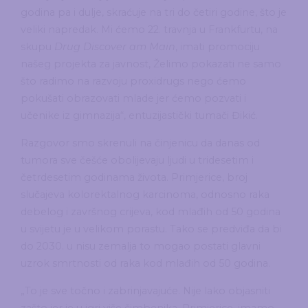
godina pa i dulje, skraćuje na tri do četiri godine, što je
veliki napredak. Mi ćemo 22. travnja u Frankfurtu, na
skupu
Drug Discover am Main
, imati promociju
našeg projekta za javnost, Želimo pokazati ne samo
što radimo na razvoju proxidrugs nego ćemo
pokušati obrazovati mlade jer ćemo pozvati i
učenike iz gimnazija“, entuzijastički tumači Đikić.
Razgovor smo skrenuli na činjenicu da danas od
tumora sve češće obolijevaju ljudi u tridesetim i
četrdesetim godinama života. Primjerice, broj
slučajeva kolorektalnog karcinoma, odnosno raka
debelog i završnog crijeva, kod mlađih od 50 godina
u svijetu je u velikom porastu. Tako se predviđa da bi
do 2030. u nisu zemalja to mogao postati glavni
uzrok smrtnosti od raka kod mlađih od 50 godina.
„To je sve točno i zabrinjavajuće. Nije lako objasniti