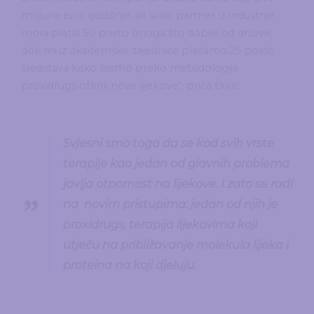
milijuna eura godišnje, ali svaki partner iz industrije
mora platiti 50 posto onoga što dobije od države,
dok mi iz akademske zajednice plaćamo 25 posto
sredstava kako bismo preko metodologije
proxidrugs otkrili nove lijekove“, priča Đikić.
Svjesni smo toga da se kod svih vrste
terapije kao jedan od glavnih problema
javlja otpornost na lijekove. I zato se radi
na novim pristupima: jedan od njih je
proxidrugs, terapija lijekovima koji
utječu na približavanje molekula lijeka i
proteina na koji djeluju.