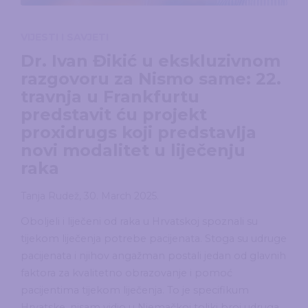
VIJESTI I SAVJETI
Dr. Ivan Đikić u ekskluzivnom
razgovoru za Nismo same: 22.
travnja u Frankfurtu
predstavit ću projekt
proxidrugs koji predstavlja
novi modalitet u liječenju
raka
Tanja Rudež
,
30. March 2025.
Oboljeli i liječeni od raka u Hrvatskoj spoznali su
tijekom liječenja potrebe pacijenata. Stoga su udruge
pacijenata i njihov angažman postali jedan od glavnih
faktora za kvalitetno obrazovanje i pomoć
pacijentima tijekom liječenja. To je specifikum
Hrvatske, nisam vidio u Njemačkoj toliki broj udruga,