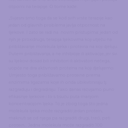
otporni na terapije. O tome kaže:
„Svjesni smo toga da se kod svih vrste terapije kao
jedan od glavnih problema javlja otpornost na
lijekove. I zato se radi na novim pristupima: jedan od
njih je proxidrugs, terapija lijekovima koji utječu na
približavanje molekula lijeka i proteina na koji djeluju.
Putem približavanja, a ne inhibicije ili aktivacije, jer svi
su lijekovi dosad bili inhibitori ili aktivatori nečega,
uopće ne dira aktivnosti proteina na koji djelujemo.
Umjesto toga približavamo proteine prema
enzimima ligazama koje ih onda ubikvitiniraju tj.
razgrađuju i degradiraju. Tako danas razvijamo puno
efikasnije lijekove i to s tisuću puta manjom
koncentracijom lijeka. To je zbog toga što jedna
molekula lijeka može razgraditi jedan protein,
maknuti se od njega pa razgraditi drugi, treći, peti
protein… Jedna molekula može razgraditi 100