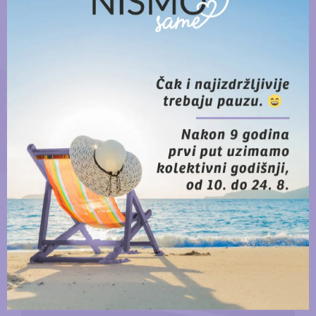
zdravstveni sustav u Hrvatskoj – zaključio je.
Ulaganje u naš javni zdravstveni sustav
DONIRAJ
je zapušteno dijelom zbog političke
odluke da se pruža mogućnost
privatnom zdravstvu. Stoga naše javno
zdravstvo, koje liječi najveći broj
tumorskih oboljenja, nema kapaciteta
iako su mnogi liječnici dobri i trude se,
ali nemaju opremu. I zato su ljudi
izgubili povjerenje u javni zdravstveni
sustav u Hrvatskoj