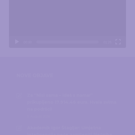
00:00
01:26
NOVE OBJAVE
Za “Nisi sama – ideš s nama!”
prikupljeno 17.914,46 eura. Hvala svima
na podršci!
5. August 2026.
Akademik Igor Štagljar: Umjetna
inteligencija neće zamijeniti liječnike,