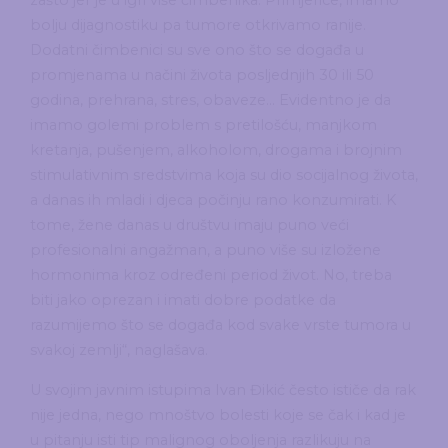
zašto jer je u igri više čimbenika. Primjerice, imamo
bolju dijagnostiku pa tumore otkrivamo ranije.
Dodatni čimbenici su sve ono što se događa u
promjenama u načini života posljednjih 30 ili 50
godina, prehrana, stres, obaveze… Evidentno je da
imamo golemi problem s pretilošću, manjkom
kretanja, pušenjem, alkoholom, drogama i brojnim
stimulativnim sredstvima koja su dio socijalnog života,
a danas ih mladi i djeca počinju rano konzumirati. K
tome, žene danas u društvu imaju puno veći
profesionalni angažman, a puno više su izložene
hormonima kroz određeni period život. No, treba
biti jako oprezan i imati dobre podatke da
razumijemo što se događa kod svake vrste tumora u
svakoj zemlji“, naglašava.
U svojim javnim istupima Ivan Đikić često ističe da rak
nije jedna, nego mnoštvo bolesti koje se čak i kad je
u pitanju isti tip malignog oboljenja razlikuju na