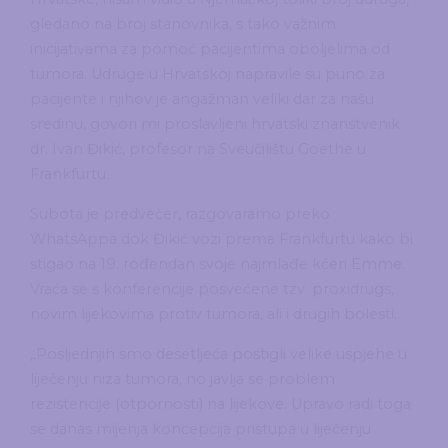
gledano na broj stanovnika, s tako važnim
inicijativama za pomoć pacijentima oboljelima od
tumora. Udruge u Hrvatskoj napravile su puno za
pacijente i njihov je angažman veliki dar za našu
sredinu, govori mi proslavljeni hrvatski znanstvenik
dr. Ivan Đikić, profesor na Sveučilištu Goethe u
Frankfurtu.
Subota je predvečer, razgovaramo preko
WhatsAppa dok Đikić vozi prema Frankfurtu kako bi
stigao na 19. rođendan svoje najmlađe kćeri Emme.
Vraća se s konferencije posvećene tzv. proxidrugs,
novim lijekovima protiv tumora, ali i drugih bolesti.
„Posljednjih smo desetljeća postigli velike uspjehe u
liječenju niza tumora, no javlja se problem
rezistencije (otpornosti) na lijekove. Upravo radi toga
se danas mijenja koncepcija pristupa u liječenju