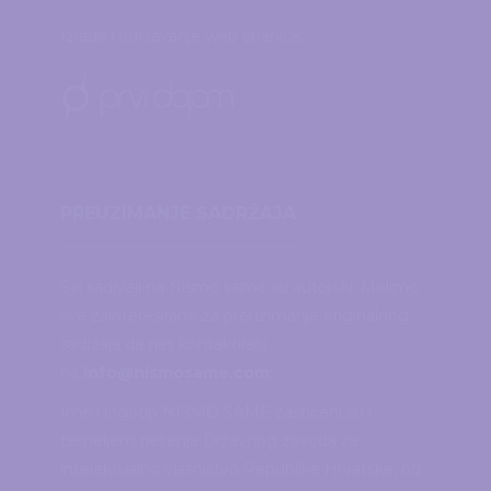
Izrada i održavanje web stranice:
PREUZIMANJE SADRŽAJA
Svi sadržaji na Nismo same su autorski. Molimo
sve zainteresirane za preuzimanje originalnog
sadržaja da nas kontaktiraju
na
info@nismosame.com
.
Ime i logotip NISMO SAME zaštićeni su i
temeljem rješenja Državnog zavoda za
intelektualno vlasništvo Republike Hrvatske, od