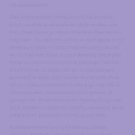
individualnoj razini.
„Rak je bolest naših stanica koje su nas prestale
slušati i postale su samostalne i dijele se kako one
hoće. Svaki tumor je individualno specifičan osobi u
kojoj raste. No, općenito tumori se razlikuju po tome
pokazuju li relativno brzo znakove u svom razvoju
kao kod tumora dojke, pluća ili debelog crijeva gdje
možemo napraviti preventivne preglede i testove i
brzo ih otkriti. Za razliku od njih, tumori ovarija ili
gušterače se dugo, dugo uopće ne primijete pa se
razviju u teške metastatske forme prije nego što ih
otkrijemo. Iako nekad imamo slične lijekove za
liječenje svih tih tumora u ranim fazama, zbog toga
što ih prekasno otkrijemo, uspjeh u liječenju je puno
slabiji kod tih pritajenih tumora“, govori Đikić.
Naglašava kako je kod nekih tumora u svega
nekoliko desetljeća postignut golemi napredak u