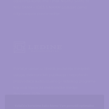
odobrenja koristi ime i znak NISMO SAME te
NISI SAMA – IDEŠ S NAMA! poduzet ćemo
odgovarajuće pravne radnje.
Portal je upisan u Upisnik pružatelja medijskih
usluga, elektroničkih publikacija i neprofitnih
proizvođača audiovizualnog i radijskog programa
koji vodi Vijeće za elektroničke medije.
Broj upisa: 21/19
Kolačiće koristimo kako bismo Vam ponudili optimalno