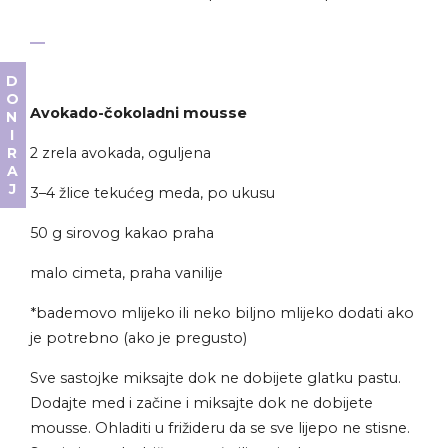
DONIRAJ
Avokado-čokoladni mousse
2 zrela avokada, oguljena
3–4 žlice tekućeg meda, po ukusu
50 g sirovog kakao praha
malo cimeta, praha vanilije
*bademovo mlijeko ili neko biljno mlijeko dodati ako
je potrebno (ako je pregusto)
Sve sastojke miksajte dok ne dobijete glatku pastu.
Dodajte med i začine i miksajte dok ne dobijete
mousse. Ohladiti u frižideru da se sve lijepo ne stisne.