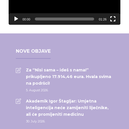
00:00
01:26
NOVE OBJAVE
Za “Nisi sama – ideš s nama!”
prikupljeno 17.914,46 eura. Hvala svima
na podršci!
5. August 2026.
Akademik Igor Štagljar: Umjetna
inteligencija neće zamijeniti liječnike,
ali će promijeniti medicinu
30. July 2026.