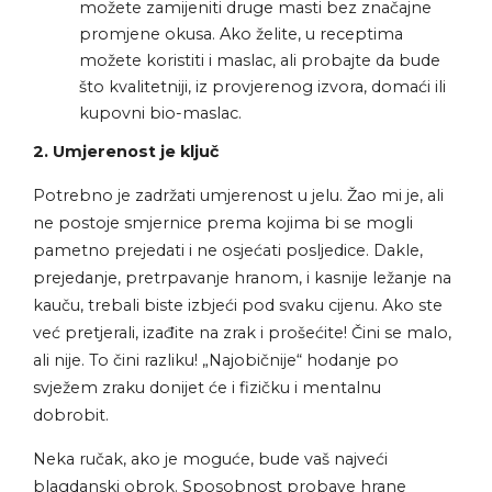
možete zamijeniti druge masti bez značajne
promjene okusa. Ako želite, u receptima
možete koristiti i maslac, ali probajte da bude
što kvalitetniji, iz provjerenog izvora, domaći ili
kupovni bio-maslac.
2. Umjerenost je ključ
Potrebno je zadržati umjerenost u jelu. Žao mi je, ali
ne postoje smjernice prema kojima bi se mogli
pametno prejedati i ne osjećati posljedice. Dakle,
prejedanje, pretrpavanje hranom, i kasnije ležanje na
kauču, trebali biste izbjeći pod svaku cijenu. Ako ste
već pretjerali, izađite na zrak i prošećite! Čini se malo,
ali nije. To čini razliku! „Najobičnije“ hodanje po
svježem zraku donijet će i fizičku i mentalnu
dobrobit.
Neka ručak, ako je moguće, bude vaš najveći
blagdanski obrok. Sposobnost probave hrane