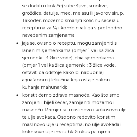
se dodati u kolače) suhe šljive, smokve,
grožđice, datulje, med, melasu ili javorov sirup.
Također, možemo smanjiti količinu šećera u
receptima za ¼ i kombinirati ga s prethodno
navedenim zamjenama;
jaja se, ovisno o receptu, mogu zamijeniti s
lanenim sjemenkama (omjer 1 velika žlica
sjemenki : 3 žlice vode), chia sjemenkama
(omjer 1 velika žlica sjemenki : 3 žlice vode,
ostaviti da odstoje kako bi nabubrile);
aquafabom (tekućina koja ostaje nakon
kuhanja mahunarki);
koristit ćemo zdrave masnoće. Kao što smo
zamijenili bijeli šećer, zamijeniti možemo i
masnoću. Primjer su maslinovo i kokosovo ulje
te ulje avokada. Osobno redovito koristim
maslinovo ulje u receptima, no ulje avokada i
kokosovo ulje imaju blaži okus pa njima