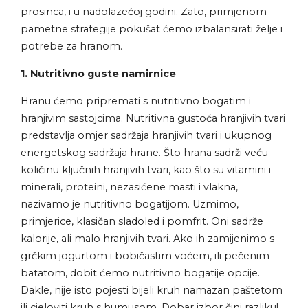
prosinca, i u nadolazećoj godini. Zato, primjenom
pametne strategije pokušat ćemo izbalansirati želje i
potrebe za hranom.
1. Nutritivno guste namirnice
Hranu ćemo pripremati s nutritivno bogatim i
hranjivim sastojcima. Nutritivna gustoća hranjivih tvari
predstavlja omjer sadržaja hranjivih tvari i ukupnog
energetskog sadržaja hrane. Što hrana sadrži veću
količinu ključnih hranjivih tvari, kao što su vitamini i
minerali, proteini, nezasićene masti i vlakna,
nazivamo je nutritivno bogatijom. Uzmimo,
primjerice, klasičan sladoled i pomfrit. Oni sadrže
kalorije, ali malo hranjivih tvari. Ako ih zamijenimo s
grčkim jogurtom i bobičastim voćem, ili pečenim
batatom, dobit ćemo nutritivno bogatije opcije.
Dakle, nije isto pojesti bijeli kruh namazan paštetom
ili cjeloviti kruh s humusom. Dobar izbor čini razliku!