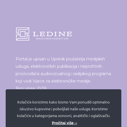
Portal je upisan u Upisnik pružatelja medijskih
usluga, elektroničkih publikacija i neprofitnih
proizvođača audiovizualnog i radijskog programa
koji vodi Vijeće za elektroničke medije.
Broj upisa: 21/19
Kolačiće koristimo kako bismo Vam ponudili optimalno
iskustvo kupovine i poboljšali naše usluge. Koristimo
ISPRINTAJ ČLANAK
kolačiće u kategorijama osnovni, analitički i oglašivački.
Pročitaj više