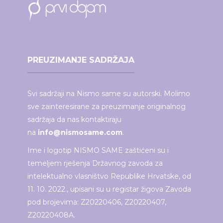
PREUZIMANJE SADRŽAJA
Svi sadržaji na Nismo same su autorski. Molimo
sve zainteresirane za preuzimanje originalnog
sadržaja da nas kontaktiraju
na
info@nismosame.com
.
Ime i logotip NISMO SAME zaštićeni su i
temeljem rješenja Državnog zavoda za
intelektualno vlasništvo Republike Hrvatske, od
11. 10. 2022., upisani su u registar žigova Zavoda
pod brojevima: Z20220406, Z20220407,
Z20220408A.