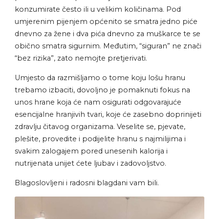
konzumirate često ili u velikim količinama. Pod
umjerenim pijenjem općenito se smatra jedno piće
dnevno za žene i dva pića dnevno za muškarce te se
obično smatra sigurnim. Međutim, “siguran” ne znači
“bez rizika”, zato nemojte pretjerivati.
Umjesto da razmišljamo o tome koju lošu hranu
trebamo izbaciti, dovoljno je pomaknuti fokus na
unos hrane koja će nam osigurati odgovarajuće
esencijalne hranjivih tvari, koje će zasebno doprinijeti
zdravlju čitavog organizama. Veselite se, pjevate,
plešite, provedite i podijelite hranu s najmilijima i
svakim zalogajem pored unesenih kalorija i
nutrijenata unijet ćete ljubav i zadovoljstvo.
Blagoslovljeni i radosni blagdani vam bili.