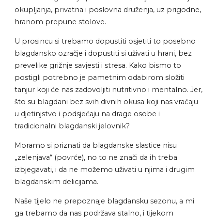
okupljanja, privatna i poslovna druženja, uz prigodne,
hranom prepune stolove.
U prosincu si trebamo dopustiti osjetiti to posebno
blagdansko ozračje i dopustiti si uživati u hrani, bez
prevelike grižnje savjesti i stresa. Kako bismo to
postigli potrebno je pametnim odabirom složiti
tanjur koji će nas zadovoljiti nutritivno i mentalno. Jer,
što su blagdani bez svih divnih okusa koji nas vraćaju
u djetinjstvo i podsjećaju na drage osobe i
tradicionalni blagdanski jelovnik?
Moramo si priznati da blagdanske slastice nisu
„zelenjava“ (povrće), no to ne znači da ih treba
izbjegavati, i da ne možemo uživati u njima i drugim
blagdanskim delicijama.
Naše tijelo ne prepoznaje blagdansku sezonu, a mi
ga trebamo da nas podržava stalno, i tijekom