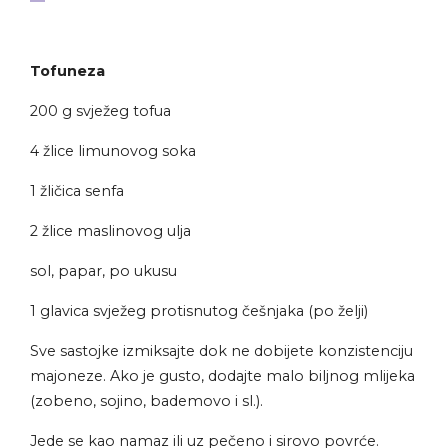
Tofuneza
200 g svježeg tofua
4 žlice limunovog soka
1 žličica senfa
2 žlice maslinovog ulja
sol, papar, po ukusu
1 glavica svježeg protisnutog češnjaka (po želji)
Sve sastojke izmiksajte dok ne dobijete konzistenciju
majoneze. Ako je gusto, dodajte malo biljnog mlijeka
(zobeno, sojino, bademovo i sl.).
Jede se kao namaz ili uz pečeno i sirovo povrće.