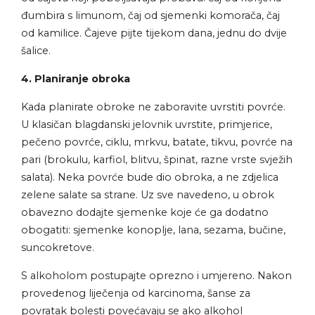
đumbira s limunom, čaj od sjemenki komorača, čaj
od kamilice. Čajeve pijte tijekom dana, jednu do dvije
šalice.
4. Planiranje obroka
Kada planirate obroke ne zaboravite uvrstiti povrće.
U klasičan blagdanski jelovnik uvrstite, primjerice,
pečeno povrće, ciklu, mrkvu, batate, tikvu, povrće na
pari (brokulu, karfiol, blitvu, špinat, razne vrste svježih
salata). Neka povrće bude dio obroka, a ne zdjelica
zelene salate sa strane. Uz sve navedeno, u obrok
obavezno dodajte sjemenke koje će ga dodatno
obogatiti: sjemenke konoplje, lana, sezama, bučine,
suncokretove.
S alkoholom postupajte oprezno i umjereno. Nakon
provedenog liječenja od karcinoma, šanse za
povratak bolesti povećavaju se ako alkohol