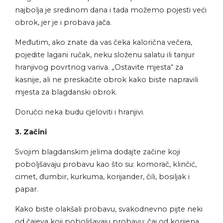
najbolja je sredinom dana i tada možemo pojesti veći
obrok, jer je i probava jača.
Međutim, ako znate da vas čeka kalorična večera,
pojedite lagani ručak, neku složenu salatu ili tanjur
hranjivog povrtnog variva. „Ostavite mjesta“ za
kasnije, ali ne preskačite obrok kako biste napravili
mjesta za blagdanski obrok.
Doručci neka budu cjeloviti i hranjivi.
3. Začini
Svojim blagdanskim jelima dodajte začine koji
poboljšavaju probavu kao što su: komorač, klinčić,
cimet, đumbir, kurkuma, korijander, čili, bosiljak i
papar.
Kako biste olakšali probavu, svakodnevno pijte neki
od čajeva koji poboljšavaju probavu: čaj od korijena