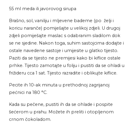
55 ml meda ili javorovog sirupa
Brašno, sol, vaniliju i mljevene bademe (po želji i
koricu naranče) pomiješajte u velikoj zdjeli. U drugoj
zdjeli pomiješajte maslac s odabranim sladilom dok
se ne sjedine. Nakon toga, suhim sastojcima dodajte i
ostale navedene sastoje i umijesite u glatko tijesto.
Paziti da se tijesto ne premijesi kako bi kiflice ostale
prhke. Tijesto zamotajte u foliju i pustiti da se ohladi u
frižideru cca 1 sat. Tijesto razradite i oblikujte kiflice.
Pecite ih 10-ak minuta u prethodnoj zagrijanoj
pećnici na 180 °C.
Kada su pečene, pustiti ih da se ohlade i pospite
šećerom u prahu. Možete ih preliti i otopljenom
crnom čokoladom.