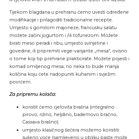
Tijekom blagdana u prehranu ćemo uvesti određene
modifikacije i prilagoditi tradicionalne recepte.
Umjesto s gomilom majoneze, francusku salatu
možete začini jogurtom i /ili tofunezom. Možete
birati meso peradi i ribu, umjesto svinjetine i
govedine, ili pripremiti vege-varijante „mesa“, ovisno
o tome koji tip prehrane prakticirate. Možete pojesti i
komad omiljenog mesa, no neka to bude manja
količina koju ćete nadopuniti kuhanim i svježim
povrćem.
Za pripremu kolača:
koristit ćemo cjelovita brašna (integralno
pirovo, rižino, heljdino, bademovo bračno,
Cassava brašno);
umjesto klasičnog šećera možemo koristiti
sušeno voće (samljeveno u obliku paste može