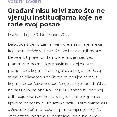
VIJESTI I SAVJETI
Građani nisu krivi zato što ne
vjeruju institucijama koje ne
rade svoj posao
Dražena Lejo
,
30. December 2022.
Dabogda živjeli u zanimljivim vremenima je izreka
koja se najčešće veže uz Kineze i naziva njihovom
kletvom. Upravo od tamo krenuo je i sad već
planetarno poznat koronavirus, a s njim i sve
posljedice s kojima živimo gotovo tri godine. Ovaj
serijal završavamo s društvenim posljedicama, s
kojima se suočavamo, kao što je raslojenost društva
na nas i njih, na one koji vjeruju u znanost i one koji
odbacuju znanstvene spoznaje, na one koji su se
tijekom pandemije i tih razlika razišli u stavovima, ali i
u životu. Stručnjaci kažu da pandemija nije isključiv
uzrok za to, podjele su postojale i prije nje, ali je