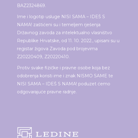
BAZ2324869.
Ime i logotip usluge NISI SAMA – IDEŠ S
NAMA! zaštićeni su i temeljem rješenja
Državnog zavoda za intelektualno vlasništvo
Republike Hrvatske, od 11. 10. 2022., upisani su u
registar žigova Zavoda pod brojevima
Z20220409, Z20220410.
Protiv svake fizičke i pravne osobe koja bez
odobrenja koristi ime i znak NISMO SAME te
NISI SAMA – IDEŠ S NAMA! poduzet ćemo
odgovarajuće pravne radnje.