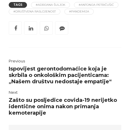
TAGS
#ADRIJANA ŠULJOK
#ANTONIJA PETRIČUŠIĆ
#DRUŠTVENA RASLOJENOST
#PANDEMIJA
Previous
Ispovijest gerontodomaćice koja je
skrbila o onkološkim pacijenticama:
„Našem društvu nedostaje empatije“
Next
Zašto su posljedice covida-19 nerijetko
identične onima nakon primanja
kemoterapije