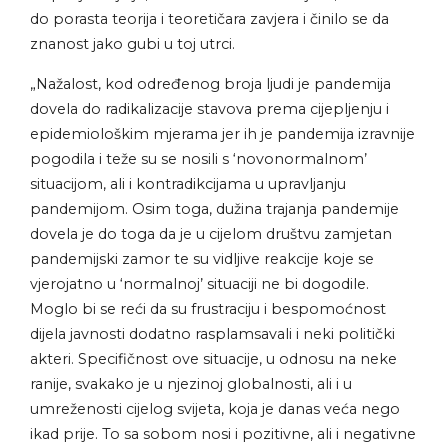
do porasta teorija i teoretičara zavjera i činilo se da
znanost jako gubi u toj utrci.
„Nažalost, kod određenog broja ljudi je pandemija
dovela do radikalizacije stavova prema cijepljenju i
epidemiološkim mjerama jer ih je pandemija izravnije
pogodila i teže su se nosili s ‘novonormalnom’
situacijom, ali i kontradikcijama u upravljanju
pandemijom. Osim toga, dužina trajanja pandemije
dovela je do toga da je u cijelom društvu zamjetan
pandemijski zamor te su vidljive reakcije koje se
vjerojatno u ‘normalnoj’ situaciji ne bi dogodile.
Moglo bi se reći da su frustraciju i bespomoćnost
dijela javnosti dodatno rasplamsavali i neki politički
akteri. Specifičnost ove situacije, u odnosu na neke
ranije, svakako je u njezinoj globalnosti, ali i u
umreženosti cijelog svijeta, koja je danas veća nego
ikad prije. To sa sobom nosi i pozitivne, ali i negativne