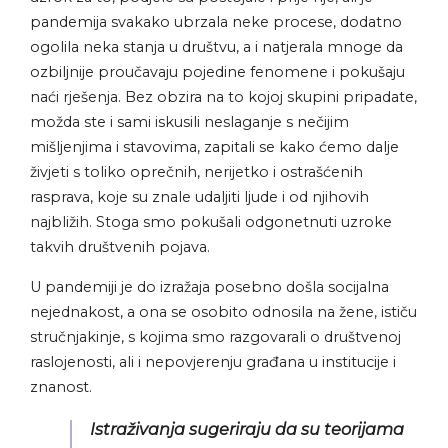
pandemija svakako ubrzala neke procese, dodatno
ogolila neka stanja u društvu, a i natjerala mnoge da
ozbiljnije proučavaju pojedine fenomene i pokušaju
naći rješenja. Bez obzira na to kojoj skupini pripadate,
možda ste i sami iskusili neslaganje s nečijim
mišljenjima i stavovima, zapitali se kako ćemo dalje
živjeti s toliko oprečnih, nerijetko i ostrašćenih
rasprava, koje su znale udaljiti ljude i od njihovih
najbližih. Stoga smo pokušali odgonetnuti uzroke
takvih društvenih pojava.
U pandemiji je do izražaja posebno došla socijalna
nejednakost, a ona se osobito odnosila na žene, ističu
stručnjakinje, s kojima smo razgovarali o društvenoj
raslojenosti, ali i nepovjerenju građana u institucije i
znanost.
Istraživanja sugeriraju da su teorijama