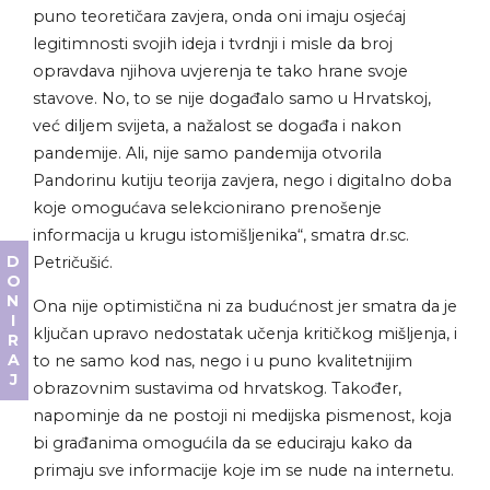
puno teoretičara zavjera, onda oni imaju osjećaj
legitimnosti svojih ideja i tvrdnji i misle da broj
opravdava njihova uvjerenja te tako hrane svoje
stavove. No, to se nije događalo samo u Hrvatskoj,
već diljem svijeta, a nažalost se događa i nakon
pandemije. Ali, nije samo pandemija otvorila
Pandorinu kutiju teorija zavjera, nego i digitalno doba
koje omogućava selekcionirano prenošenje
informacija u krugu istomišljenika“, smatra dr.sc.
DONIRAJ
Petričušić.
Ona nije optimistična ni za budućnost jer smatra da je
ključan upravo nedostatak učenja kritičkog mišljenja, i
to ne samo kod nas, nego i u puno kvalitetnijim
obrazovnim sustavima od hrvatskog. Također,
napominje da ne postoji ni medijska pismenost, koja
bi građanima omogućila da se educiraju kako da
primaju sve informacije koje im se nude na internetu.