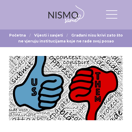
Početna
Vijesti i savjeti
Građani nisu krivi zato što
ne vjeruju institucijama koje ne rade svoj posao