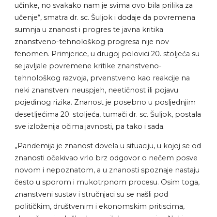
učinke, no svakako nam je svima ovo bila prilika za
učenje“, smatra dr. sc. Šuljok i dodaje da povremena
sumnja u znanost i progres te javna kritika
znanstveno-tehnološkog progresa nije nov
fenomen. Primjerice, u drugoj polovici 20. stoljeća su
se javljale povremene kritike znanstveno-
tehnološkog razvoja, prvenstveno kao reakcije na
neki znanstveni neuspjeh, neetičnost ili pojavu
pojedinog rizika. Znanost je posebno u posljednjim
desetljećima 20. stoljeća, tumači dr. sc. Šuljok, postala
sve izloženija očima javnosti, pa tako i sada.
„Pandemija je znanost dovela u situaciju, u kojoj se od
znanosti očekivao vrlo brz odgovor o nečem posve
novom i nepoznatom, a u znanosti spoznaje nastaju
često u sporom i mukotrpnom procesu. Osim toga,
znanstveni sustav i stručnjaci su se našli pod
političkim, društvenim i ekonomskim pritiscima,