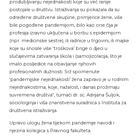
produbljivanju nejednakosti koje su već ranije
postojale u društvu. Istraživanja su pokazala da su
određene društvene skupine, primjerice žene, više
bile pogođene pandemijom, bilo kao one čija je
profesija izravno uključena u borbu s epidemijom
(npr. medicinske sestre), ili radnice u trgovini, ili majke
koje su snosile više ‘troškova’ brige o djeci u
slučajevima zatvaranja škola i (samo)izolacija, što je
imalo posljedice na obavljanje njihovih
profesionalnih dužnosti. Srž spomenute
‘pandemijske nejednakosti’ žena zapravo je u rodnim
nejednakostima, koje, nažalost, i danas prožimaju
suvremena društva“, tumači dr. sc. Adrijana Šuljok,
sociologinja i viša znanstvena suradnica s Instituta za
društvena istraživanja.
Upravo ulogu žena tijekom pandemije navodi i
njezina kolegica s Pravnog fakulteta.