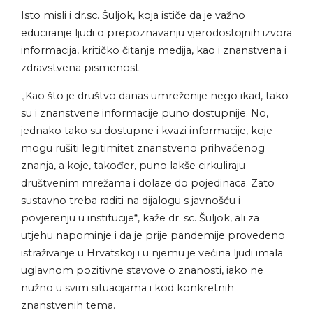
Isto misli i dr.sc. Šuljok, koja ističe da je važno
educiranje ljudi o prepoznavanju vjerodostojnih izvora
informacija, kritičko čitanje medija, kao i znanstvena i
zdravstvena pismenost.
„Kao što je društvo danas umreženije nego ikad, tako
su i znanstvene informacije puno dostupnije. No,
jednako tako su dostupne i kvazi informacije, koje
mogu rušiti legitimitet znanstveno prihvaćenog
znanja, a koje, također, puno lakše cirkuliraju
društvenim mrežama i dolaze do pojedinaca. Zato
sustavno treba raditi na dijalogu s javnošću i
povjerenju u institucije“, kaže dr. sc. Šuljok, ali za
utjehu napominje i da je prije pandemije provedeno
istraživanje u Hrvatskoj i u njemu je većina ljudi imala
uglavnom pozitivne stavove o znanosti, iako ne
nužno u svim situacijama i kod konkretnih
znanstvenih tema.