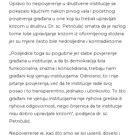
Upravo to nepovjerenje u društvene institucije se
pokazalo ključnim nakon prvog vala i početnog
povjerenja građana u one koji su trebali upravljati
krizom u društvu. Dr. sc. Petričušić smatra da je razlog
tome loše upravljanje krizom iz oformljenog stožera
jer su mjere često bile nedosljedne i kontradiktorne.
„Posljedice toga su pogubne jer slabe povjerenje
građana u institucije, a da bi demokracija bila
funkcionalna, snažna i konsolidirana, trebaju nam
građani koji vjeruju institucijama. Odnosno, to i nije
pitanje povjerenja, već da te institucije rade svoj
posao i to transparentno, jednako i učinkovito. To što
građani ne vjeruju institucijama nije njihova greška ili
njihova odgovornost, nego činjenica da te institucije
nisu dobro upravljale krizom“, podsjeća dr. sc.
Petričušić.
Nepovjerenje je, kao što smo se svi uvjerili, dovelo i