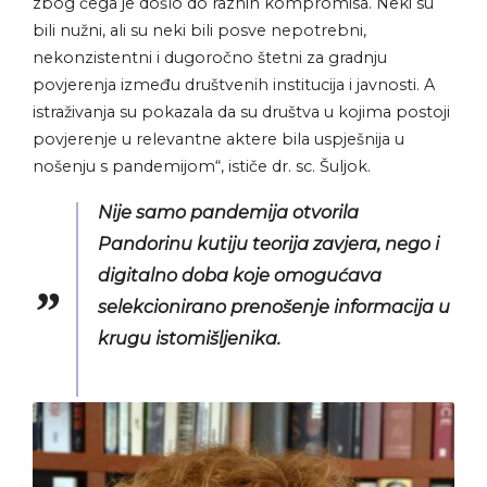
zbog čega je došlo do raznih kompromisa. Neki su
bili nužni, ali su neki bili posve nepotrebni,
nekonzistentni i dugoročno štetni za gradnju
povjerenja između društvenih institucija i javnosti. A
istraživanja su pokazala da su društva u kojima postoji
povjerenje u relevantne aktere bila uspješnija u
nošenju s pandemijom“, ističe dr. sc. Šuljok.
Nije samo pandemija otvorila
Pandorinu kutiju teorija zavjera, nego i
digitalno doba koje omogućava
selekcionirano prenošenje informacija u
krugu istomišljenika.