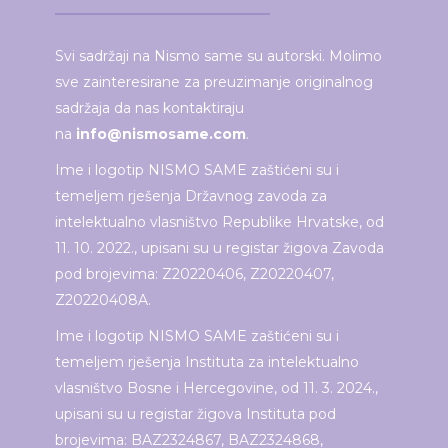
Svi sadržaji na Nismo same su autorski. Molimo
sve zainteresirane za preuzimanje originalnog
sadržaja da nas kontaktiraju
na
info@nismosame.com
.
Ime i logotip NISMO SAME zaštićeni su i
temeljem rješenja Državnog zavoda za
intelektualno vlasništvo Republike Hrvatske, od
11. 10. 2022., upisani su u registar žigova Zavoda
pod brojevima: Z20220406, Z20220407,
Z20220408A.
Ime i logotip NISMO SAME zaštićeni su i
temeljem rješenja Instituta za intelektualno
vlasništvo Bosne i Hercegovine, od 11. 3. 2024.,
upisani su u registar žigova Instituta pod
brojevima: BAZ2324867, BAZ2324868,