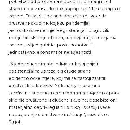
potreban od problema s poslom i primanjima ili
strahom od virusa, do priklanjanja različitim teorijama
zavjere. Dr. sc. Šuljok nudi objašnjenje i kaže da
društvene skupine, koje su pandemija i
javnozdravstvene mjere egzistencijalno ugrozili,
mogu biti sklonije otporu, nepovjerenju i teorijama
zavjere, uslijed gubitka posla, dohotka ili,
jednostavno, ekonomske neizvjesnosti.
„S jedne strane imate individuu, kojoj prijeti
egzistencijalna ugroza, a s druge strane
epidemiološke mjere, kojima se nastoji zaštititi
društvo, kao kolektiv. Neka ranija inozemna
istraživanja sugeriraju da su teorijama zavjere i otporu
sklonije društveno isključene skupine, posebice oni
materijalno deprivilegirani i oni koji iskazuju veće
nepovjerenje u društvene institucije“, kaže dr. sc.
Šuljok.