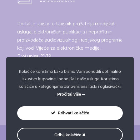
Portal je upisan u Upisnik pružatelja medijskih
usluga, elektroničkih publikacija i neprofitnih
proizvođača audiovizualnog i radijskog programa
koji vodi Vijeće za elektroničke medije.
Broj upisa: 21/19
Kolačiće koristimo kako bismo Vam ponudili optimalno
iskustvo kupovine i poboljšali naše usluge. Koristimo
ISPRINTAJ ČLANAK
kolačiće u kategorijama osnovni, analitički i oglašivački.
Pročitaj više
Prihvati kolačiće
Odbij kolačiće