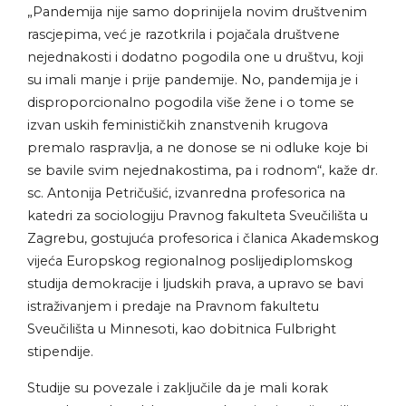
„Pandemija nije samo doprinijela novim društvenim
rascjepima, već je razotkrila i pojačala društvene
nejednakosti i dodatno pogodila one u društvu, koji
su imali manje i prije pandemije. No, pandemija je i
disproporcionalno pogodila više žene i o tome se
izvan uskih feminističkih znanstvenih krugova
premalo raspravlja, a ne donose se ni odluke koje bi
se bavile svim nejednakostima, pa i rodnom“, kaže dr.
sc. Antonija Petričušić, izvanredna profesorica na
katedri za sociologiju Pravnog fakulteta Sveučilišta u
Zagrebu, gostujuća profesorica i članica Akademskog
vijeća Europskog regionalnog poslijediplomskog
studija demokracije i ljudskih prava, a upravo se bavi
istraživanjem i predaje na Pravnom fakultetu
Sveučilišta u Minnesoti, kao dobitnica Fulbright
stipendije.
Studije su povezale i zaključile da je mali korak