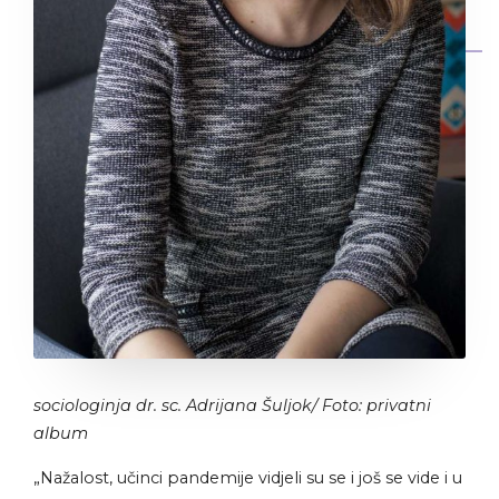
sociologinja dr. sc. Adrijana Šuljok/ Foto: privatni
album
„Nažalost, učinci pandemije vidjeli su se i još se vide i u