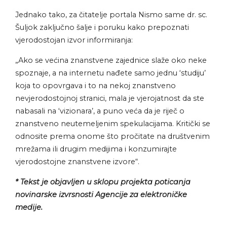
Jednako tako, za čitatelje portala Nismo same dr. sc.
Šuljok zaključno šalje i poruku kako prepoznati
vjerodostojan izvor informiranja:
„Ako se većina znanstvene zajednice slaže oko neke
spoznaje, a na internetu nađete samo jednu ‘studiju’
koja to opovrgava i to na nekoj znanstveno
nevjerodostojnoj stranici, mala je vjerojatnost da ste
nabasali na ‘vizionara’, a puno veća da je riječ o
znanstveno neutemeljenim spekulacijama. Kritički se
odnosite prema onome što pročitate na društvenim
mrežama ili drugim medijima i konzumirajte
vjerodostojne znanstvene izvore“.
* Tekst je objavljen u sklopu projekta poticanja
novinarske izvrsnosti Agencije za elektroničke
medije.