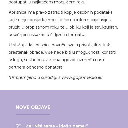
postupati u najkraćem mogućem roku.
Korisnica ima pravo zatražiti kopije osobnih podataka
koje o njoj posjedujemo. Te ćemo informacije uvijek
pružiti u propisanom roku te u obliku koji je strukturiran,
uobičajen i iskazan u čitljivom formatu.
U slučaju da korisnica povuče svoju privolu, ili zatraži
prestanak obrade, više neće biti u mogućnosti koristiti
uslugu, sukladno uvjetima ugovora između nas i
partnera odnosno donatora.
*
Pripremljeno u suradnji s
www.gdpr-media.eu
NOVE OBJAVE
Za “Nisi sama – ideš s nama!”