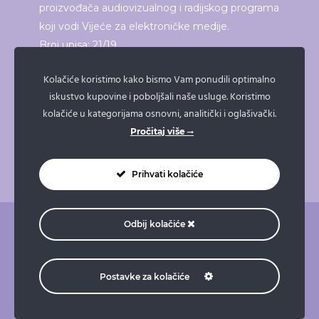
proizvođača audiovizualnog i radijskog programa
koji vodi Vijeće za elektroničke medije.
Broj upisa: 21/19
Kolačiće koristimo kako bismo Vam ponudili optimalno
iskustvo kupovine i poboljšali naše usluge. Koristimo
ISPRINTAJ ČLANAK
kolačiće u kategorijama osnovni, analitički i oglašivački.
Pročitaj više
Prihvati kolačiće
Odbij kolačiće
O nama
Pravne napomene
Pravila privatnosti
Impressum
Doniraj
Naruči taksi
Postavke za kolačiće