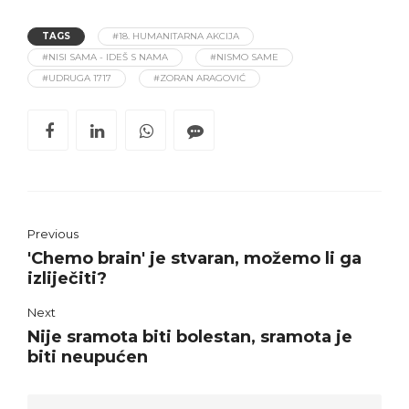
TAGS
#18. HUMANITARNA AKCIJA
#NISI SAMA - IDEŠ S NAMA
#NISMO SAME
#UDRUGA 1717
#ZORAN ARAGOVIĆ
Previous
'Chemo brain' je stvaran, možemo li ga
izliječiti?
Next
Nije sramota biti bolestan, sramota je
biti neupućen