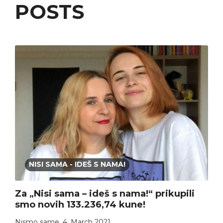
POSTS
NISI SAMA - IDEŠ S NAMA!
Za „Nisi sama – ideš s nama!“ prikupili
smo novih 133.236,74 kune!
Nismo same
,
4. March 2021.