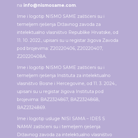
na
info@nismosame.com
.
Ime i logotip NISMO SAME zaštićeni su i
temeljem rješenja Državnog zavoda za
intelektualno vlasništvo Republike Hrvatske, od
11. 10. 2022., upisani su u registar žigova Zavoda
pod brojevima: Z20220406, Z20220407,
Z20220408A.
Ime i logotip NISMO SAME zaštićeni su i
temeljem rješenja Instituta za intelektualno
vlasništvo Bosne i Hercegovine, od 11. 3. 2024.,
upisani su u registar žigova Instituta pod
brojevima: BAZ2324867, BAZ2324868,
BAZ2324869.
Ime i logotip usluge NISI SAMA – IDEŠ S
NAMA! zaštićeni su i temeljem rješenja
Državnog zavoda za intelektualno vlasništvo