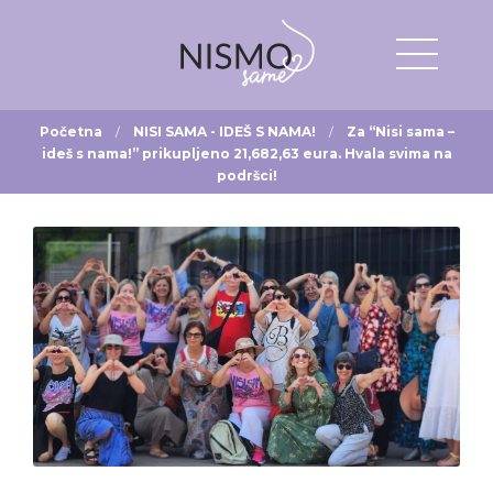
Početna
NISI SAMA - IDEŠ S NAMA!
Za “Nisi sama –
ideš s nama!” prikupljeno 21,682,63 eura. Hvala svima na
podršci!