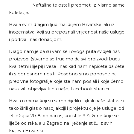
Naftalina te ostali predmeti iz Nismo same
kolekcije.
Hvala svim dragim ljudima, diljem Hrvatske, ali i iz
inozemstva, koji su prepoznali vrijednost naše usluge
i podržali nas donacijom.
Drago nam je da su vam se i ovoga puta svidjeli naši
proizvodi (stvarno se trudimo da svi proizvodi budu
kvalitetni i lijepi) i veseli nas kad nam napišete da ćete
ih s ponosnom nositi. Posebno smo ponosne na
predivne fotografije koje ste nam poslali i koje ćemo
nastaviti objavljivati na našoj Facebook stranici.
Hvala i onima koji su samo dijelili i lajkali naše statuse i
tako širili glas o našoj akciji i projektu čije je usluge, od
14. ožujka 2018. do danas, koristile 972 žene koje se
liječe od raka, a u Zagreb na liječenje stižu iz svih
krajeva Hrvatske.