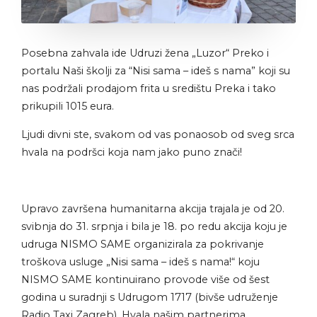
Posebna zahvala ide Udruzi žena „Luzor“ Preko i
portalu Naši školji za “Nisi sama – ideš s nama” koji su
nas podržali prodajom frita u središtu Preka i tako
prikupili 1015 eura.
Ljudi divni ste, svakom od vas ponaosob od sveg srca
hvala na podršci koja nam jako puno znači!
Upravo završena humanitarna akcija trajala je od 20.
svibnja do 31. srpnja i bila je 18. po redu akcija koju je
udruga NISMO SAME organizirala za pokrivanje
troškova usluge „Nisi sama – ideš s nama!“ koju
NISMO SAME kontinuirano provode više od šest
godina u suradnji s Udrugom 1717 (bivše udruženje
Radio Taxi Zagreb). Hvala našim partnerima.