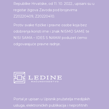
Republike Hrvatske, od 11. 10. 2022., upisani su u
registar žigova Zavoda pod brojevima
Z20220409, Z20220410.
Protiv svake fizičke i pravne osobe koja bez
odobrenja koristi ime i znak NISMO SAME te
NISI SAMA – IDEŠ S NAMA! poduzet ćemo
odgovarajuće pravne radnje.
Portal je upisan u Upisnik pružatelja medijskih
usluga, elektroničkih publikacija i neprofitnih