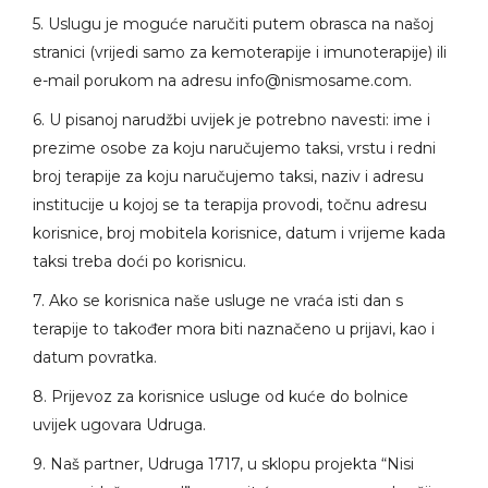
5. Uslugu je moguće naručiti putem obrasca na našoj
stranici (vrijedi samo za kemoterapije i imunoterapije) ili
e-mail porukom na adresu
info@nismosame.com
.
6. U pisanoj narudžbi uvijek je potrebno navesti: ime i
prezime osobe za koju naručujemo taksi, vrstu i redni
broj terapije za koju naručujemo taksi, naziv i adresu
institucije u kojoj se ta terapija provodi, točnu adresu
korisnice, broj mobitela korisnice, datum i vrijeme kada
taksi treba doći po korisnicu.
7. Ako se korisnica naše usluge ne vraća isti dan s
terapije to također mora biti naznačeno u prijavi, kao i
datum povratka.
8. Prijevoz za korisnice usluge od kuće do bolnice
uvijek ugovara Udruga.
9. Naš partner, Udruga 1717, u sklopu projekta “Nisi