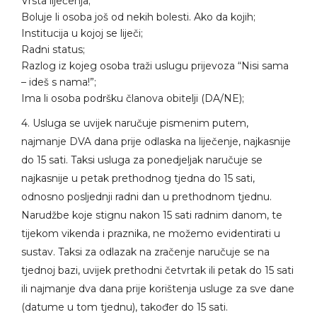
Vrsta liječenja;
Boluje li osoba još od nekih bolesti. Ako da kojih;
Institucija u kojoj se liječi;
Radni status;
Razlog iz kojeg osoba traži uslugu prijevoza “Nisi sama
– ideš s nama!”;
Ima li osoba podršku članova obitelji (DA/NE);
4. Usluga se uvijek naručuje pismenim putem,
najmanje DVA dana prije odlaska na liječenje, najkasnije
do 15 sati. Taksi usluga za ponedjeljak naručuje se
najkasnije u petak prethodnog tjedna do 15 sati,
odnosno posljednji radni dan u prethodnom tjednu.
Narudžbe koje stignu nakon 15 sati radnim danom, te
tijekom vikenda i praznika, ne možemo evidentirati u
sustav. Taksi za odlazak na zračenje naručuje se na
tjednoj bazi, uvijek prethodni četvrtak ili petak do 15 sati
ili najmanje dva dana prije korištenja usluge za sve dane
(datume u tom tjednu), također do 15 sati.