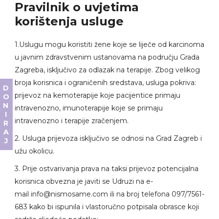
Pravilnik o uvjetima
korištenja usluge
1.Uslugu mogu koristiti žene koje se liječe od karcinoma
u javnim zdravstvenim ustanovama na području Grada
Zagreba, isključivo za odlazak na terapije. Zbog velikog
broja korisnica i ograničenih sredstava, usluga pokriva:
DONIRAJ
prijevoz na kemoterapije koje pacijentice primaju
intravenozno, imunoterapije koje se primaju
intravenozno i terapije zračenjem.
2. Usluga prijevoza isključivo se odnosi na Grad Zagreb i
užu okolicu.
3. Prije ostvarivanja prava na taksi prijevoz potencijalna
korisnica obvezna je javiti se Udruzi na e-
mail
info@nismosame.com
ili na broj telefona
097/7561-
683
kako bi ispunila i vlastoručno potpisala obrasce koji