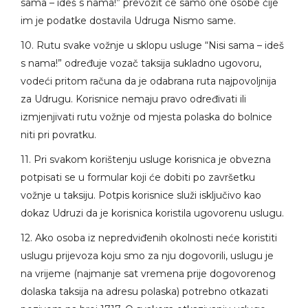
sama – ideš s nama!” prevozit će samo one osobe čije
im je podatke dostavila Udruga Nismo same.
10. Rutu svake vožnje u sklopu usluge “Nisi sama – ideš
s nama!” određuje vozač taksija sukladno ugovoru,
vodeći pritom računa da je odabrana ruta najpovoljnija
za Udrugu. Korisnice nemaju pravo određivati ili
izmjenjivati rutu vožnje od mjesta polaska do bolnice
niti pri povratku.
11. Pri svakom korištenju usluge korisnica je obvezna
potpisati se u formular koji će dobiti po završetku
vožnje u taksiju. Potpis korisnice služi isključivo kao
dokaz Udruzi da je korisnica koristila ugovorenu uslugu.
12. Ako osoba iz nepredviđenih okolnosti neće koristiti
uslugu prijevoza koju smo za nju dogovorili, uslugu je
na vrijeme (najmanje sat vremena prije dogovorenog
dolaska taksija na adresu polaska) potrebno otkazati