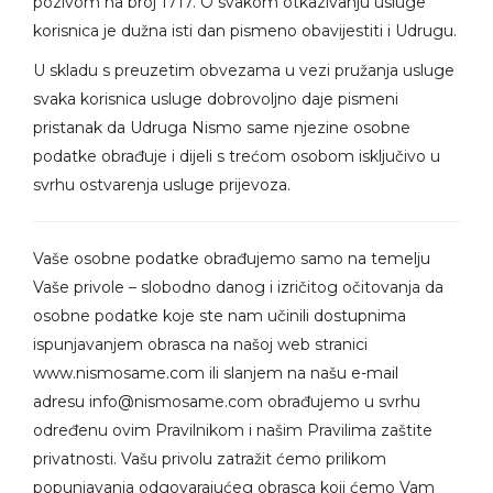
pozivom na broj 1717. O svakom otkazivanju usluge
korisnica je dužna isti dan pismeno obavijestiti i Udrugu.
U skladu s preuzetim obvezama u vezi pružanja usluge
svaka korisnica usluge dobrovoljno daje pismeni
pristanak da Udruga Nismo same njezine osobne
podatke obrađuje i dijeli s trećom osobom isključivo u
svrhu ostvarenja usluge prijevoza.
Vaše osobne podatke obrađujemo samo na temelju
Vaše privole – slobodno danog i izričitog očitovanja da
osobne podatke koje ste nam učinili dostupnima
ispunjavanjem obrasca na našoj web stranici
www.nismosame.com ili slanjem na našu e-mail
adresu
info@nismosame.com
obrađujemo u svrhu
određenu ovim Pravilnikom i našim Pravilima zaštite
privatnosti. Vašu privolu zatražit ćemo prilikom
popunjavanja odgovarajućeg obrasca koji ćemo Vam