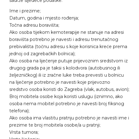
sadrže sljedeće podatke:
Ime i prezime;
Datum, godina i mjesto rođenja;
Točna adresu boravišta;
Ako osoba tijekom kemoterapije ne stanuje na adresi
boravišta potrebno je navesti i adresu trenutačnog
prebivališta (točnu adresu s koje korisnica kreće prema
jednoj od zagrebačkih bolnica);
Ako osoba na liječenje putuje prijevoznim sredstvom iz
drugog grada pa je taksi s kolodvora (autobusnog ili
željezničkog) ili iz zračne luke treba prevesti u bolnicu
na liječenje potrebno je navesti koje prijevozno
sredstvo osoba koristi do Zagreba (vlak, autobus, avion);
Broj mobitela osobe koja koristi uslugu (iznimno, ako
osoba nema mobitel potrebno je navesti broj fiksnog
telefona);
Ako osoba ima vlastitu pratnju potrebno je navesti ime i
prezime te broj mobitela osobe/a u pratnji;
Vrsta tumora;