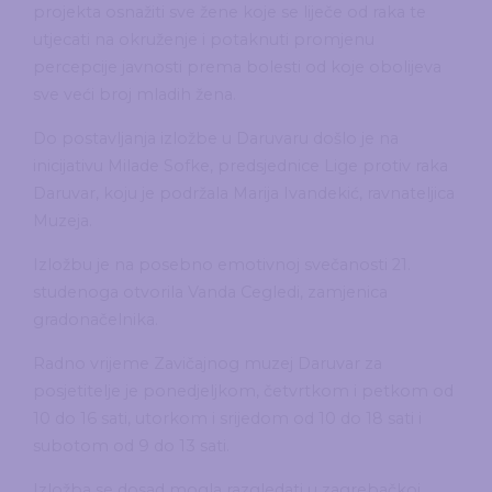
projekta osnažiti sve žene koje se liječe od raka te
utjecati na okruženje i potaknuti promjenu
percepcije javnosti prema bolesti od koje obolijeva
sve veći broj mladih žena.
Do postavljanja izložbe u Daruvaru došlo je na
inicijativu Milade Sofke, predsjednice Lige protiv raka
Daruvar, koju je podržala Marija Ivandekić, ravnateljica
Muzeja.
Izložbu je na posebno emotivnoj svečanosti 21.
studenoga otvorila Vanda Cegledi, zamjenica
gradonačelnika.
Radno vrijeme Zavičajnog muzej Daruvar za
posjetitelje je ponedjeljkom, četvrtkom i petkom od
10 do 16 sati, utorkom i srijedom od 10 do 18 sati i
subotom od 9 do 13 sati.
Izložba se dosad mogla razgledati u zagrebačkoj