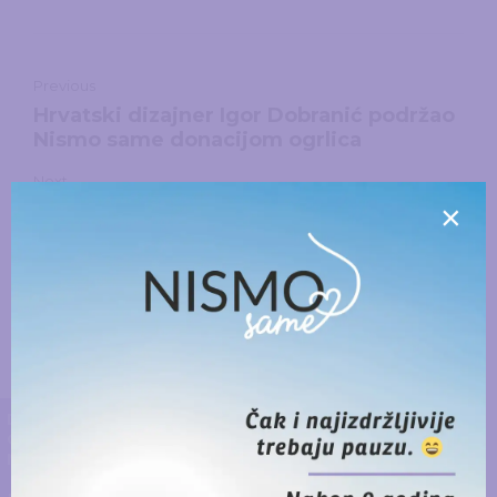
Previous
Hrvatski dizajner Igor Dobranić podržao
Nismo same donacijom ogrlica
Next
×
Radionica: najveće boli koje sam
preživjela
DONIRAJ