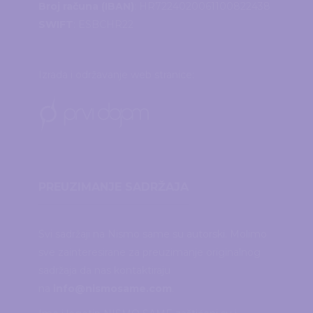
Broj računa (IBAN)
: HR7224020061100822438
SWIFT
: ESBCHR22
Izrada i održavanje web stranice:
PREUZIMANJE SADRŽAJA
Svi sadržaji na Nismo same su autorski. Molimo
sve zainteresirane za preuzimanje originalnog
sadržaja da nas kontaktiraju
na
info@nismosame.com
.