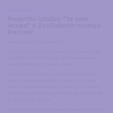
JA SAM SNAGA
Posjetite izložbu “Ja sam
snaga” u Zavičajnom muzeju
Daruvar
Nismo same
,
17. December 2024.
Galerija „Eva Fischer“ 16. je lokacija na kojoj se može
razgledati izložba fotografija Vjekoslava Skledara i
udruge Nismo same „Ja sam snaga“.
Izložba prikazuje deset crno-bijelih portreta žena
koje su oboljele od raka dojke i koje su se suočile
pritom s gubitkom kose, a i prekrasnom prostoru
Zavičajnog muzeja Daruvar moći će se razgledati do
31. siječnja 2024. godine.
Fotografije prate dirljive poruke oboljelih žena, a cilj je