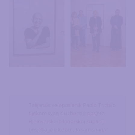
Talijanski veleposlanik Paolo Trichilo
tijekom svog službenog posjeta
Bjelovarsko-bilogorskoj županiji
posjetio je izložbu „Ja sam snaga“