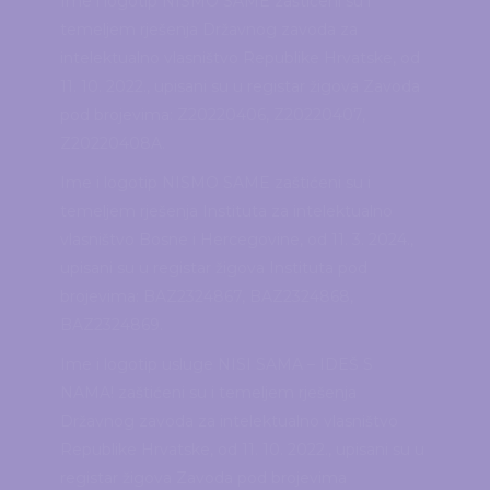
Ime i logotip NISMO SAME zaštićeni su i
temeljem rješenja Državnog zavoda za
intelektualno vlasništvo Republike Hrvatske, od
11. 10. 2022., upisani su u registar žigova Zavoda
pod brojevima: Z20220406, Z20220407,
Z20220408A.
Ime i logotip NISMO SAME zaštićeni su i
temeljem rješenja Instituta za intelektualno
vlasništvo Bosne i Hercegovine, od 11. 3. 2024.,
upisani su u registar žigova Instituta pod
brojevima: BAZ2324867, BAZ2324868,
BAZ2324869.
Ime i logotip usluge NISI SAMA – IDEŠ S
NAMA! zaštićeni su i temeljem rješenja
Državnog zavoda za intelektualno vlasništvo
Republike Hrvatske, od 11. 10. 2022., upisani su u
registar žigova Zavoda pod brojevima