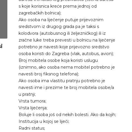
s koje korisnica kreće prema jednoj od
zagrebačkih bolnica);
Ako osoba na liječenje putuje prijevoznim
sredstvom iz drugog grada pa je taksi s
NISI SAMA - IDEŠ S NAMA!
NISI SAM
kolodvora (autobusnog ili željezničkog) ili iz
zračne luke treba prevesti u bolnicu na liječenje
i
PLIVA donirala 200.000
dm podrž
potrebno je navesti koje prijevozno sredstvo
kuna udrugama koje brinu
besplatno
osoba koristi do Zagreba (vlak, autobus, avion);
o pacijentima, među
na kemot
Broj mobitela osobe koja koristi uslugu
nagrađenima su i NISMO
Nismo s
(iznimno, ako osoba nema mobitel potrebno je
SAME
navesti broj fiksnog telefona);
Ivana Kalogje
Ako osoba ima vlastitu pratnju potrebno je
Nismo same
,
26. November 2021.
navesti ime i prezime te broj mobitela osobe/a
u pratnji;
Vrsta tumora;
Vrsta liječenja;
Boluje li osoba još od nekih bolesti. Ako da kojih;
Institucija u kojoj se liječi;
Radni status;