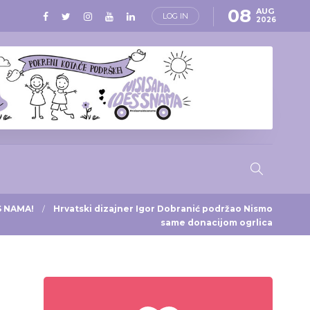
08
AUG
LOG IN
2026
 S NAMA!
Hrvatski dizajner Igor Dobranić podržao Nismo
same donacijom ogrlica