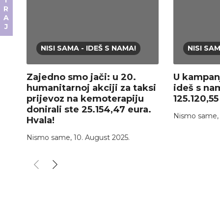
DONIRAJ
NISI SAMA - IDEŠ S NAMA!
NISI SAM
Zajedno smo jači: u 20.
U kampanj
humanitarnoj akciji za taksi
ideš s na
prijevoz na kemoterapiju
125.120,5
donirali ste 25.154,47 eura.
Nismo same
Hvala!
Nismo same
,
10. August 2025.