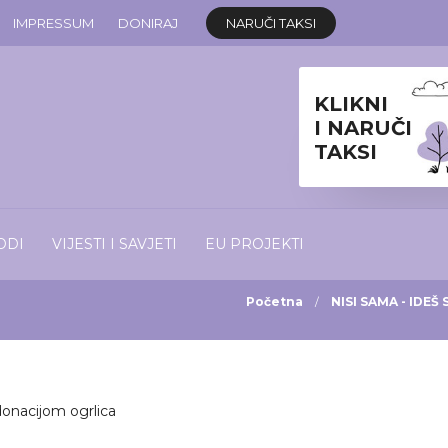
IMPRESSUM
DONIRAJ
NARUČI TAKSI
KLIKNI
I NARUČI
TAKSI
ODI
VIJESTI I SAVJETI
EU PROJEKTI
Početna
NISI SAMA - IDEŠ