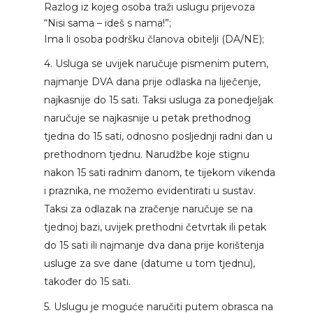
Razlog iz kojeg osoba traži uslugu prijevoza
“Nisi sama – ideš s nama!”;
Ima li osoba podršku članova obitelji (DA/NE);
4. Usluga se uvijek naručuje pismenim putem,
najmanje DVA dana prije odlaska na liječenje,
najkasnije do 15 sati. Taksi usluga za ponedjeljak
naručuje se najkasnije u petak prethodnog
tjedna do 15 sati, odnosno posljednji radni dan u
prethodnom tjednu. Narudžbe koje stignu
nakon 15 sati radnim danom, te tijekom vikenda
i praznika, ne možemo evidentirati u sustav.
Taksi za odlazak na zračenje naručuje se na
tjednoj bazi, uvijek prethodni četvrtak ili petak
do 15 sati ili najmanje dva dana prije korištenja
usluge za sve dane (datume u tom tjednu),
također do 15 sati.
5. Uslugu je moguće naručiti putem obrasca na