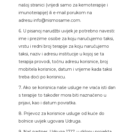
našoj stranici (vrijedi samo za kemoterapije i
imunoterapije) ili e-mail porukom na
adresu
info@nismosame.com
.
6. U pisanoj narudžbi uvijek je potrebno navesti:
ime i prezime osobe za koju naručujemo taksi,
vrstu i redni broj terapije za koju naručujemo
taksi, naziv i adresu institucije u kojoj se ta
terapija provodi, točnu adresu korisnice, broj
mobitela korisnice, datum i vrijeme kada taksi
treba doći po korisnicu.
7. Ako se korisnica naše usluge ne vraća isti dan
s terapije to također mora biti naznačeno u
prijavi, kao i datum povratka.
8. Prijevoz za korisnice usluge od kuće do
bolnice uvijek ugovara Udruga.
9. Naš partner, Udruga 1717, u sklopu projekta