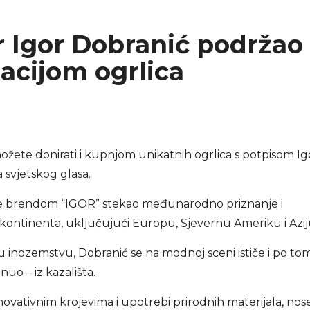
r Igor Dobranić podržao
cijom ogrlica
možete donirati i kupnjom unikatnih ogrlica s potpisom Ig
svjetskog glasa.
im je brendom “IGOR” stekao međunarodno priznanje i
i kontinenta, uključujući Europu, Sjevernu Ameriku i Azij
u inozemstvu, Dobranić se na modnoj sceni ističe i po to
uo – iz kazališta.
ovativnim krojevima i upotrebi prirodnih materijala, nose