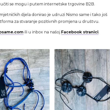
aručiti se mogu i putem internetske trgovine B2B.
 umjetničkih djela donirao je udruzi Nismo same i tako još
forma za stvaranje pozitivnih promjena u društvu.
osame.com
ili u inbox na našoj
Facebook stranici
.