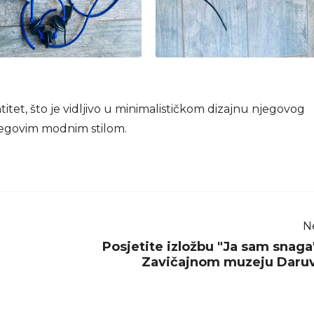
itet, što je vidljivo u minimalističkom dizajnu njegovog
 njegovim modnim stilom.
N
Posjetite izložbu "Ja sam snaga
Zavičajnom muzeju Daru