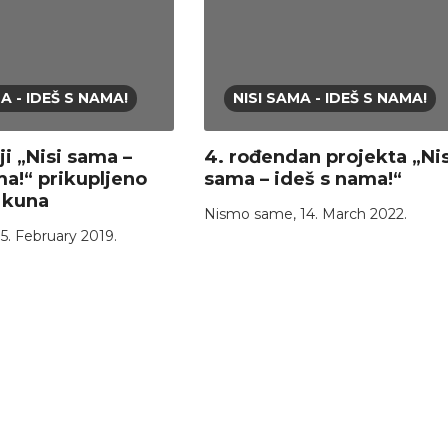
A - IDEŠ S NAMA!
NISI SAMA - IDEŠ S NAMA!
i „Nisi sama –
4. rođendan projekta „Nis
ma!“ prikupljeno
sama – ideš s nama!“
5 kuna
Nismo same
,
14. March 2022.
,
5. February 2019.