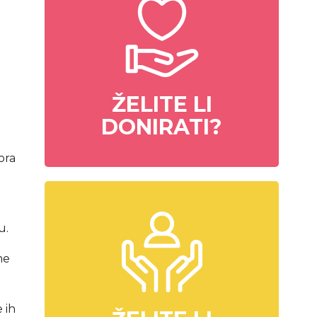
ŽELITE LI
DONIRATI?
ora
u.
me
 ih