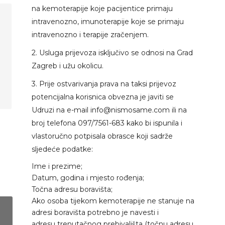
na kemoterapije koje pacijentice primaju
intravenozno, imunoterapije koje se primaju
intravenozno i terapije zračenjem.
2. Usluga prijevoza isključivo se odnosi na Grad
Zagreb i užu okolicu.
3. Prije ostvarivanja prava na taksi prijevoz
potencijalna korisnica obvezna je javiti se
Udruzi na e-mail
info@nismosame.com
ili na
broj telefona
097/7561-683
kako bi ispunila i
vlastoručno potpisala obrasce koji sadrže
sljedeće podatke:
Ime i prezime;
Datum, godina i mjesto rođenja;
Točna adresu boravišta;
Ako osoba tijekom kemoterapije ne stanuje na
adresi boravišta potrebno je navesti i
adresu trenutačnog prebivališta (točnu adresu