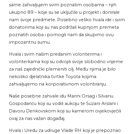
same zahvaljujem svim poznatim osobama – njih
ukupno 89 – koje su se uključile u projekt i donirale
nam svoje predmete. Posebno veliko hvala ide i svim
donatorima koji su nas podržali kupnjom premeta
poznatih osoba i pomogli nam da skupimo ovu
impozantnu sumu.
Hvala i svim našim predanim volonterima i
volonterkama koji su odvojili svoje slobodno vrijeme
za naš zajednički plemeniti cilj. Među njima je bilo
nekoliko djelatnika tvrtke Toyota kojima
zahvaljujemo na korporativnom volontiranju.
Naše posebne zahvale idu Marini Orsag i Silvanu
Gospodariću koji su vodili aukciju te Suzani Arslani i
Davoru Denkovskom koji su kamerom ovjekovječili
ovaj za nas važan događaj.
Hvala i Uredu za udruge Vlade RH koji je prepoznao