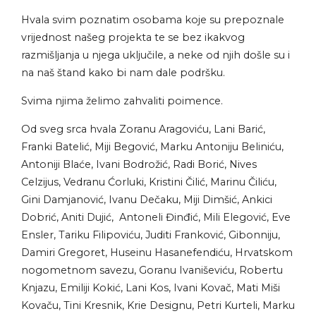
Hvala svim poznatim osobama koje su prepoznale
vrijednost našeg projekta te se bez ikakvog
razmišljanja u njega uključile, a neke od njih došle su i
na naš štand kako bi nam dale podršku.
Svima njima želimo zahvaliti poimence.
Od sveg srca hvala Zoranu Aragoviću, Lani Barić,
Franki Batelić, Miji Begović, Marku Antoniju Beliniću,
Antoniji Blaće, Ivani Bodrožić, Radi Borić, Nives
Celzijus, Vedranu Ćorluki, Kristini Čilić, Marinu Čiliću,
Gini Damjanović, Ivanu Dečaku, Miji Dimšić, Ankici
Dobrić, Aniti Dujić, Antoneli Đinđić, Mili Elegović, Eve
Ensler, Tariku Filipoviću, Juditi Franković, Gibonniju,
Damiri Gregoret, Huseinu Hasanefendiću, Hrvatskom
nogometnom savezu, Goranu Ivaniševiću, Robertu
Knjazu, Emiliji Kokić, Lani Kos, Ivani Kovač, Mati Miši
Kovaču, Tini Kresnik, Krie Designu, Petri Kurteli, Marku