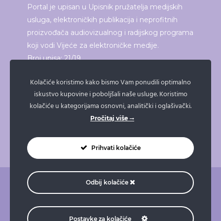
Portal je upisan u Upisnik pružatelja medijskih
usluga, elektroničkih publikacija i neprofitnih
proizvođača audiovizualnog i radijskog programa
koji vodi Vijeće za elektroničke medije.
Broj upisa: 21/19
Kolačiće koristimo kako bismo Vam ponudili optimalno
iskustvo kupovine i poboljšali naše usluge. Koristimo
ISPRINTAJ ČLANAK
kolačiće u kategorijama osnovni, analitički i oglašivački.
Pročitaj više
Prihvati kolačiće
Odbij kolačiće
O nama
Pravne napomene
Pravila privatnosti
Impressum
Doniraj
Naruči taksi
Postavke za kolačiće