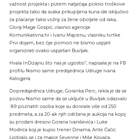
važnost projekta i putem natječaja pokrio troškove
projekta tako da svaka prikupljena kuna ide isključivo
za plaćanje taksi vožnji za žene oboljele od raka,
Gloriji Mage Gospić, vlasnici agencije
Komunikativna.hr i Ivanu Majcenu, vlasniku tvrtke
Prvi dojam, bez čije pomoći ne bismo uspjeli
organizirati ovako uspješan Buvljak.
Hvala InDizajnu što nas je ugostio“, napisala je na FB
profilu Nismo same predsjednica Udruge Ivana
Kalogjera.
Dopredsjednica Udruge, Goranka Perc, rekla je da se
pozivu Nismo same da se uključe u Buvljak odazvalo
89 poznatih osoba koje su donirale više od 250
predmeta, a za 20-ak njih održana je aukcija na kojoj
su prodani dresovi Gorana Ivaniševića i Luke
Modrića koji je kupio trener Dinama, Ante Čačić.
Licitiralo se i za majice Severine i Miše Kovača.