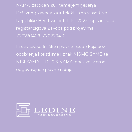
NAMA! zaštićeni su i temeljem rješenja
Državnog zavoda za intelektualno vlasništvo
Republike Hrvatske, od 11. 10. 2022., upisani su u
registar žigova Zavoda pod brojevima
Z20220409, Z20220410.
Protiv svake fizičke i pravne osobe koja bez
odobrenja koristi ime i znak NISMO SAME te
NISI SAMA – IDEŠ S NAMA! poduzet ćemo
odgovarajuće pravne radnje.