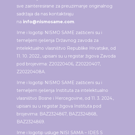
sve zainteresirane za preuzimanje originalnog
sadržaja da nas kontaktiraju
na
info@nismosame.com
.
Ime i logotip NISMO SAME zaštićeni su i
temeljem rješenja Državnog zavoda za
intelektualno vlasništvo Republike Hrvatske, od
11. 10. 2022., upisani su u registar žigova Zavoda
pod brojevima: Z20220406, Z20220407,
Z20220408A.
Ime i logotip NISMO SAME zaštićeni su i
temeljem rješenja Instituta za intelektualno
vlasništvo Bosne i Hercegovine, od 11. 3. 2024.,
upisani su u registar žigova Instituta pod
brojevima: BAZ2324867, BAZ2324868,
BAZ2324869.
Ime i logotip usluge NISI SAMA – IDEŠ S