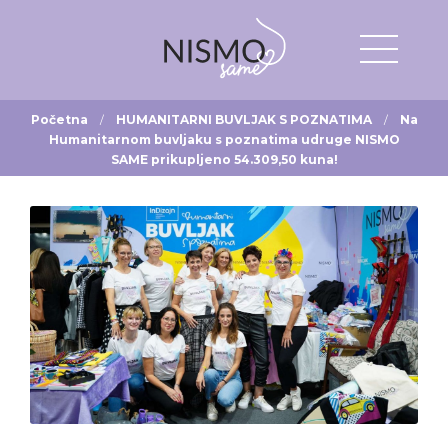
Početna
HUMANITARNI BUVLJAK S POZNATIMA
Na
Humanitarnom buvljaku s poznatima udruge NISMO
SAME prikupljeno 54.309,50 kuna!