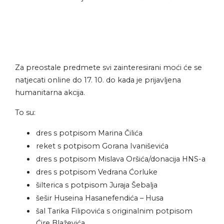
Za preostale predmete svi zainteresirani moći će se
natjecati online do 17. 10. do kada je prijavljena
humanitarna akcija.
To su:
dres s potpisom Marina Čilića
reket s potpisom Gorana Ivaniševića
dres s potpisom Mislava Oršića/donacija HNS-a
dres s potpisom Vedrana Ćorluke
šilterica s potpisom Juraja Šebalja
šešir Huseina Hasanefendića – Husa
šal Tarika Filipovića s originalnim potpisom
Ćire Blaževića