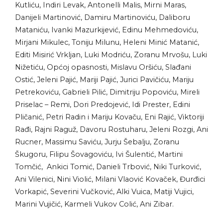
Kutliću, Indiri Levak, Antonelli Malis, Mirni Maras,
Danijeli Martinović, Damiru Martinoviću, Daliboru
Mataniću, Ivanki Mazurkijević, Edinu Mehmedoviću,
Mirjani Mikulec, Toniju Milunu, Heleni Minić Matanić,
Editi Misirić Vrkljan, Luki Modriću, Zoranu Mrvošu, Luki
Nižetiću, Općoj opasnosti, Mislavu Oršiću, Slađani
Ostić, Jeleni Pajić, Mariji Pajić, Jurici Pavičiću, Mariju
Petrekoviću, Gabrieli Pilić, Dimitriju Popoviću, Mireli
Priselac – Remi, Dori Predojević, Idi Prester, Edini
Pličanić, Petri Radin i Mariju Kovaču, Eni Rajić, Viktoriji
Rađi, Rajni Raguž, Davoru Rostuharu, Jeleni Rozgi, Ani
Rucner, Massimu Saviću, Jurju Šebalju, Zoranu
Škugoru, Filipu Šovagoviću, Ivi Šulentić, Martini
Tomčić, Ankici Tomić, Danieli Trbović, Niki Turković,
Ani Vilenici, Nini Violić, Milani Vlaović Kovaček, Đurđici
Vorkapić, Severini Vučković, Alki Vuica, Matiji Vujici,
Marini Vujičić, Karmeli Vukov Colić, Ani Zibar.