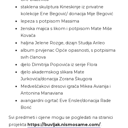
staklena skulptura Kineskinje iz privatne
kolekcije Ene Begović/ donacija Mije Begović
lepeza s potpisom Massima
ženska majica s likom i potpisom Mate Miše
Kovača
haljina Jelene Rozge, dizajn Studija Arileo
album prvijenac Opće opasnosti, s potpisima
svih članova
djelo Dimitrija Popovića iz serije Flora
djelo akademskog slikara Mate
Jurkovića/donacija Zorana Škugora
Medveščakovi dresovi igrača Mikea Avianija i
Antonina Manaviana
avangardni ogrtač Eve Ensler/donacija Rade
Borić
Svi predmeti i cijene mogu se pogledati na stranici
projekta
https://buvljak.nismosame.com/
.