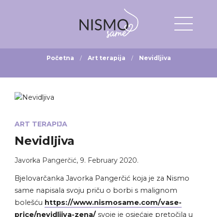
Početna
Art terapija
Nevidljiva
ART TERAPIJA
Nevidljiva
Javorka Pangerčić
,
9. February 2020.
Bjelovarčanka Javorka Pangerčić koja je za Nismo
same napisala svoju priču o borbi s malignom
bolešću
https://www.nismosame.com/vase-
price/nevidljiva-zena/
svoje je osjećaje pretočila u