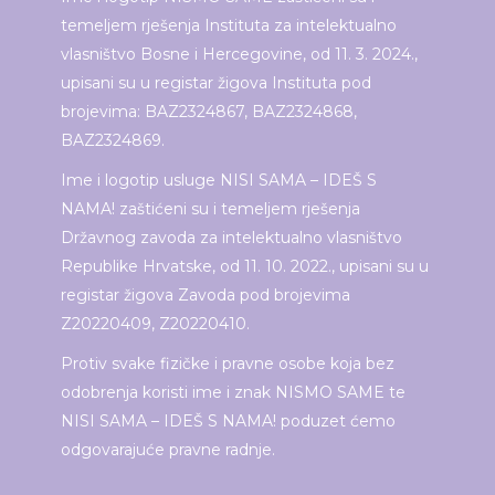
temeljem rješenja Instituta za intelektualno
vlasništvo Bosne i Hercegovine, od 11. 3. 2024.,
upisani su u registar žigova Instituta pod
brojevima: BAZ2324867, BAZ2324868,
BAZ2324869.
Ime i logotip usluge NISI SAMA – IDEŠ S
NAMA! zaštićeni su i temeljem rješenja
Državnog zavoda za intelektualno vlasništvo
Republike Hrvatske, od 11. 10. 2022., upisani su u
registar žigova Zavoda pod brojevima
Z20220409, Z20220410.
Protiv svake fizičke i pravne osobe koja bez
odobrenja koristi ime i znak NISMO SAME te
NISI SAMA – IDEŠ S NAMA! poduzet ćemo
odgovarajuće pravne radnje.