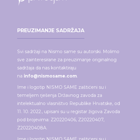
PREUZIMANJE SADRŽAJA
Svi sadržaji na Nismo same su autorski. Molimo
sve zainteresirane za preuzimanje originalnog
sadržaja da nas kontaktiraju
na
info@nismosame.com
.
Ime i logotip NISMO SAME zaštićeni su i
temeljem rješenja Državnog zavoda za
intelektualno vlasništvo Republike Hrvatske, od
11. 10. 2022., upisani su u registar žigova Zavoda
pod brojevima: Z20220406, Z20220407,
Z20220408A.
Ime i logotip NISMO SAME zaštićeni su i