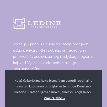
Portal je upisan u Upisnik pružatelja medijskih
usluga, elektroničkih publikacija i neprofitnih
proizvođača audiovizualnog i radijskog programa
koji vodi Vijeće za elektroničke medije.
Broj upisa: 21/19
Kolačiće koristimo kako bismo Vam ponudili optimalno
iskustvo kupovine i poboljšali naše usluge. Koristimo
ISPRINTAJ ČLANAK
kolačiće u kategorijama osnovni, analitički i oglašivački.
Pročitaj više