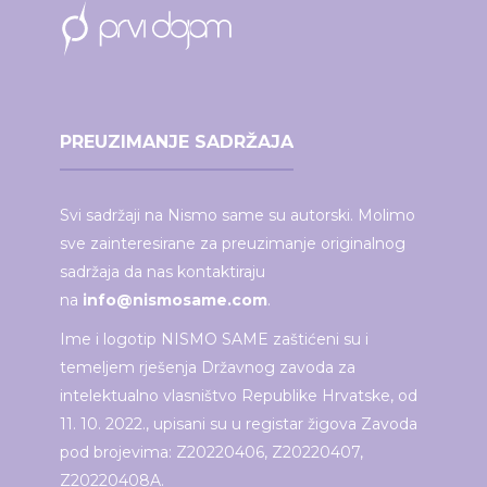
PREUZIMANJE SADRŽAJA
Svi sadržaji na Nismo same su autorski. Molimo
sve zainteresirane za preuzimanje originalnog
sadržaja da nas kontaktiraju
na
info@nismosame.com
.
Ime i logotip NISMO SAME zaštićeni su i
temeljem rješenja Državnog zavoda za
intelektualno vlasništvo Republike Hrvatske, od
11. 10. 2022., upisani su u registar žigova Zavoda
pod brojevima: Z20220406, Z20220407,
Z20220408A.