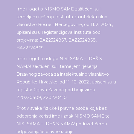
Ime i logotip NISMO SAME zaštićeni su i
temeljem rješenja Instituta za intelektualno
vlasništvo Bosne i Hercegovine, od 11. 3. 2024.,
upisani su u registar žigova Instituta pod
brojevima: BAZ2324867, BAZ2324868,
BAZ2324869.
Ime i logotip usluge NISI SAMA – IDEŠ S
NAMA! zaštićeni su i temeljem rješenja
Državnog zavoda za intelektualno vlasništvo
Republike Hrvatske, od 11. 10. 2022., upisani su u
registar žigova Zavoda pod brojevima
Z20220409, Z20220410.
Protiv svake fizičke i pravne osobe koja bez
odobrenja koristi ime i znak NISMO SAME te
NISI SAMA – IDEŠ S NAMA! poduzet ćemo
odgovarajuće pravne radnje.