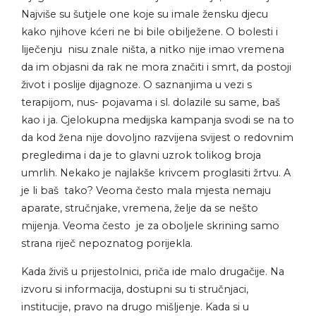
Najviše su šutjele one koje su imale žensku djecu
kako njihove kćeri ne bi bile obilježene. O bolesti i
liječenju nisu znale ništa, a nitko nije imao vremena
da im objasni da rak ne mora značiti i smrt, da postoji
život i poslije dijagnoze. O saznanjima u vezi s
terapijom, nus- pojavama i sl. dolazile su same, baš
kao i ja. Cjelokupna medijska kampanja svodi se na to
da kod žena nije dovoljno razvijena svijest o redovnim
pregledima i da je to glavni uzrok tolikog broja
umrlih. Nekako je najlakše krivcem proglasiti žrtvu. A
je li baš tako? Veoma često mala mjesta nemaju
aparate, stručnjake, vremena, želje da se nešto
mijenja. Veoma često je za oboljele skrining samo
strana riječ nepoznatog porijekla.
Kada živiš u prijestolnici, priča ide malo drugačije. Na
izvoru si informacija, dostupni su ti stručnjaci,
institucije, pravo na drugo mišljenje. Kada si u