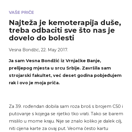
VAŠE PRIČE
Najteža je kemoterapija duše,
treba odbaciti sve što nas je
dovelo do bolesti
Vesna Bondžić
,
22. May 2017.
Ja sam Vesna Bondžić iz Vrnjačke Banje,
prelijepog mjesta u srcu Srbije. Završila sam
strojarski fakultet, već deset godina pobjeđujem
rak i ovo je moja priča.
Za 39. rođendan dobila sam roza broš s brojem C50 i
putovanje s kojega se rijetko tko vrati. Tako se barem
mislilo u mome kraju. Nije se znalo koliko je dalek cilj,
niti cijena karte za ovaj put. Veoma često kartu