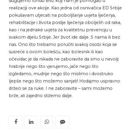
dugujemo fondu B92 koji nam je pomogao u
realizaciji ove akcije. Kao jedna od osnivačica ED Srbije
pokušavam utjecati na poboljšanje uvjeta liječenja,
rehabilitacije i života poslije liječenja oboljelih od raka,
kao i na jednake uvjeta za kvalitetnu prevenciju u
svakom dijelu Srbije. Jer život ide dalje. S nama ili bez
nas. Ono što trebamo poručiti svakoj osobi koja se
susreće s ovom bolešću, kao bolesnik ili kao
očevidac je da nikada ne zaboravite da smo u nevolji
hrabrije nego što vjerujemo, jače nego što
izgledamo, mudrije nego što mislimo i dvostruko
ljepše nego što možemo sanjati! Hodajmo uspravno
držeći se za ruke. I ne zaboravite – sami možemo
brže, ali zajedno stižemo dalje.