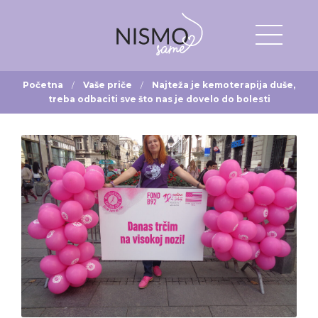
Početna
Vaše priče
Najteža je kemoterapija duše,
treba odbaciti sve što nas je dovelo do bolesti