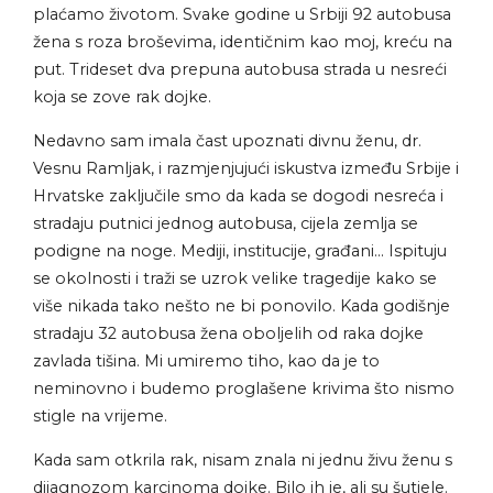
plaćamo životom.
Svake godine u Srbiji 92 autobusa
žena s roza broševima, identičnim kao moj, kreću na
put. Trideset dva prepuna autobusa strada u nesreći
koja se zove rak dojke.
Nedavno sam imala čast upoznati divnu ženu, dr.
Vesnu Ramljak, i razmjenjujući iskustva između Srbije i
Hrvatske zaključile smo da kada se dogodi nesreća i
stradaju putnici jednog autobusa, cijela zemlja se
podigne na noge. Mediji, institucije, građani… Ispituju
se okolnosti i traži se uzrok velike tragedije kako se
više nikada tako nešto ne bi ponovilo. Kada godišnje
stradaju 32 autobusa žena oboljelih od raka dojke
zavlada tišina. Mi umiremo tiho, kao da je to
neminovno i budemo proglašene krivima što nismo
stigle na vrijeme.
Kada sam otkrila rak, nisam znala ni jednu živu ženu s
dijagnozom karcinoma dojke. Bilo ih je, ali su šutjele.