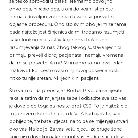
se teško sprovodi u praksi. Nemamo dovoljno
onkologa, ni radiologa, a oni do kojih i stignete
nemaju dovoljno vremena da vam se posvete i
objasne proceduru. Ono što svim oboljelim ženama
pada najteže jest činjenica da mi trebamo razumjeti
kako funkcionira sustav koji nema baš puno
razumijevanja za nas. Zbog takvog sustava liječnici
primaju preveliki broj pacijenata i nemaju vremena
da im se posvete. A mi? Mi imamo samo ovaj jedan,
mali život koji često ovisi o njihovoj posvećenosti. I
nitko tu nije sretan. Ni liječnik ni pacijent.
Što vam onda preostaje? Borba. Prvo, da se riješite
raka, a zatim da mijenjate sebe i odbacite sve što vas
je dovelo do toga da nosite broš C50. To je najteži dio,
to ja zovem kemoterapija duše. A kad ojačate, kad
pobijedite, trebate utjecati na to da se mijenjaju stvari
oko vas. Na bolje. Za vas, vašu djecu, za druge žene
koje nisu dovoljno jake poput vas. Budite stjuardese u