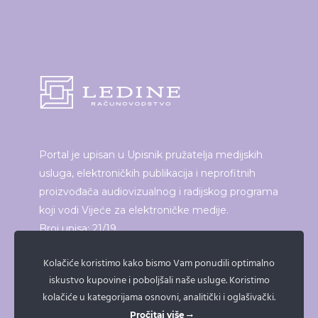
Portal je upisan u Upisnik pružatelja medijskih
usluga, elektroničkih publikacija i neprofitnih
proizvođača audiovizualnog i radijskog programa
koji vodi Vijeće za elektroničke medije.
Broj upisa: 21/19
Kolačiće koristimo kako bismo Vam ponudili optimalno
iskustvo kupovine i poboljšali naše usluge. Koristimo
ISPRINTAJ ČLANAK
kolačiće u kategorijama osnovni, analitički i oglašivački.
Pročitaj više