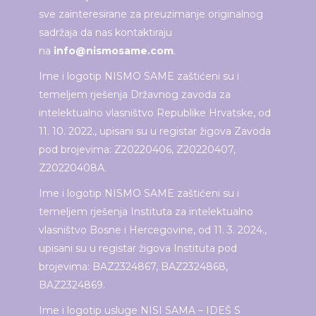
sve zainteresirane za preuzimanje originalnog
sadržaja da nas kontaktiraju
na
info@nismosame.com
.
Ime i logotip NISMO SAME zaštićeni su i
temeljem rješenja Državnog zavoda za
intelektualno vlasništvo Republike Hrvatske, od
11. 10. 2022., upisani su u registar žigova Zavoda
pod brojevima: Z20220406, Z20220407,
Z20220408A.
Ime i logotip NISMO SAME zaštićeni su i
temeljem rješenja Instituta za intelektualno
vlasništvo Bosne i Hercegovine, od 11. 3. 2024.,
upisani su u registar žigova Instituta pod
brojevima: BAZ2324867, BAZ2324868,
BAZ2324869.
Ime i logotip usluge NISI SAMA – IDEŠ S