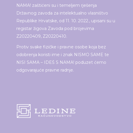
NAMA! zaštićeni su i temeljem rješenja
Državnog zavoda za intelektualno vlasništvo
Republike Hrvatske, od 11. 10. 2022., upisani su u
registar žigova Zavoda pod brojevima
Z20220409, Z20220410.
Protiv svake fizičke i pravne osobe koja bez
odobrenja koristi ime i znak NISMO SAME te
NISI SAMA – IDEŠ S NAMA! poduzet ćemo
odgovarajuće pravne radnje.