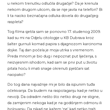
u nekom trenutku odlučila drugačije? Da je krenula
nekom drugom ulicom, da se nije javila na telefon? Bi
li ta naoko beznačajna odluka dovela do drugačijeg
raspleta?
Tog filma sjetila sam se ponovno 17. studenog 2009.
kad su mi na Odjelu citologije u KB Dubrava kroz
šalter gurnuli komad papira s dijagnozom karcinoma
dojke. Taj dan počela je moja utrka s vremenom.
Preda mnom je bio dug i nepoznat put liječenja, s
neizvjesnim ishodom, kad sam se prvi put u životu
pitala hoću li imati snage okrenuti pješčani sat
naopako?
Do tog dana najvažnije mi je bilo da ispunim tuđa
očekivanja. Da budem na raspolaganju kad je netko u
nevolji. Da odradim nešto što netko drugi ne stigne,
da zamijenim nekoga kad je na godišnjem odmoru ili
bolovanju. Da nikad ne kažem ‘ne’ kad netko traži