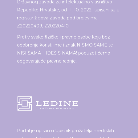
Državnog zavoda za intelektualno vlasništvo
Republike Hrvatske, od 11. 10. 2022., upisani su u
registar žigova Zavoda pod brojevima
Z20220409, Z20220410.
Protiv svake fizičke i pravne osobe koja bez
odobrenja koristi ime i znak NISMO SAME te
NISI SAMA – IDEŠ S NAMA! poduzet ćemo
odgovarajuće pravne radnje.
Portal je upisan u Upisnik pružatelja medijskih