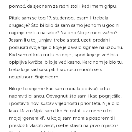
pomoć, da sjednem za radni stol i kad imam gripu.
Pitala sam se tog 17. studenog, jesam li trebala
drugačije? Što bi bilo da sam samo jednom u godini
najprije mislila na sebe? Na ono što je meni važno?
Jesam li u toj jurnjavi trebala stati, uzeti predah i
poslušati svoje tijelo koje je davalo signale na uzbunu.
Kad sam otkrila mrlju na dojci, ispod koje je već bila
opipljiva kvržica, bilo je već kasno. Karcinom je bio tu,
trebalo je sad sakupiti hrabrosti i suočiti se s
neupitnom činjenicom.
Bilo je to vrijeme kad sam morala podvući crtu i
napraviti bilancu. Odvagnuti što sam i kad pogriješila,
i postaviti novi sustav vrijednosti i prioriteta. Nije bilo
lako. Razmišljala sam tko će ostati uz mene u toj
mojoj ‘generalki’, u kojoj sam morala pospremiti i
presložiti vlastiti život, i sebe staviti na prvo mjesto?