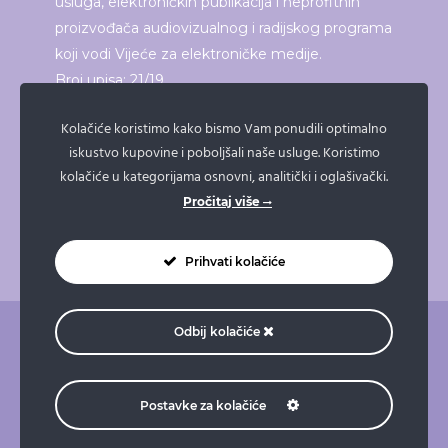
usluga, elektroničkih publikacija i neprofitnih
proizvođača audiovizualnog i radijskog programa
koji vodi Vijeće za elektroničke medije.
Broj upisa: 21/19
Kolačiće koristimo kako bismo Vam ponudili optimalno
iskustvo kupovine i poboljšali naše usluge. Koristimo
ISPRINTAJ ČLANAK
kolačiće u kategorijama osnovni, analitički i oglašivački.
Pročitaj više
Prihvati kolačiće
Odbij kolačiće
O nama
Pravne napomene
Pravila privatnosti
Impressum
Doniraj
Naruči taksi
Postavke za kolačiće