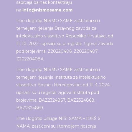
sadržaja da nas kontaktiraju
na
info@nismosame.com
.
Ime i logotip NISMO SAME zaštićeni su i
temeljem rješenja Državnog zavoda za
intelektualno vlasništvo Republike Hrvatske, od
11. 10. 2022., upisani su u registar žigova Zavoda
pod brojevima: Z20220406, Z20220407,
Z20220408A.
Ime i logotip NISMO SAME zaštićeni su i
temeljem rješenja Instituta za intelektualno
vlasništvo Bosne i Hercegovine, od 11. 3. 2024.,
upisani su u registar žigova Instituta pod
brojevima: BAZ2324867, BAZ2324868,
BAZ2324869.
Ime i logotip usluge NISI SAMA – IDEŠ S
NAMA! zaštićeni su i temeljem rješenja