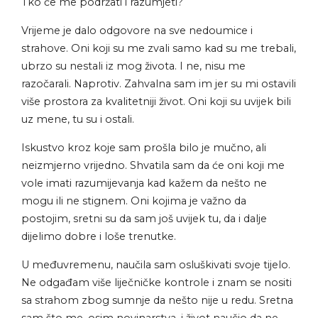
Tko će me podržati i razumjeti?
Vrijeme je dalo odgovore na sve nedoumice i
strahove. Oni koji su me zvali samo kad su me trebali,
ubrzo su nestali iz mog života. I ne, nisu me
razočarali. Naprotiv. Zahvalna sam im jer su mi ostavili
više prostora za kvalitetniji život. Oni koji su uvijek bili
uz mene, tu su i ostali.
Iskustvo kroz koje sam prošla bilo je mučno, ali
neizmjerno vrijedno. Shvatila sam da će oni koji me
vole imati razumijevanja kad kažem da nešto ne
mogu ili ne stignem. Oni kojima je važno da
postojim, sretni su da sam još uvijek tu, da i dalje
dijelimo dobre i loše trenutke.
U međuvremenu, naučila sam osluškivati svoje tijelo.
Ne odgađam više liječničke kontrole i znam se nositi
sa strahom zbog sumnje da nešto nije u redu. Sretna
sam što me, osim novinarstva, i život naučio da ne