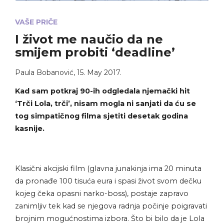
VAŠE PRIČE
I život me naučio da ne
smijem probiti ‘deadline’
Paula Bobanović
,
15. May 2017.
Kad sam potkraj 90-ih odgledala njemački hit
‘Trči Lola, trči’, nisam mogla ni sanjati da ću se
tog simpatičnog filma sjetiti desetak godina
kasnije.
Klasični akcijski film (glavna junakinja ima 20 minuta
da pronađe 100 tisuća eura i spasi život svom dečku
kojeg čeka opasni narko-boss), postaje zapravo
zanimljiv tek kad se njegova radnja počinje poigravati
brojnim mogućnostima izbora. Što bi bilo da je Lola