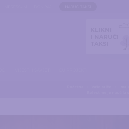
IMPRESSUM
DONIRAJ
NARUČI TAKSI
KLIKNI
I NARUČI
TAKSI
ODI
VIJESTI I SAVJETI
EU PROJEKTI
Početna
Vaše priče
Imal
Bolest me je naučila 