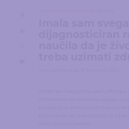
U LISTOPADU NOSIMO ROZA 2024
Imala sam svega
dijagnosticiran 
naučila da je živ
treba uzimati zd
Irma Leto Nametak
,
9. November 2024.
Zovem se Irma, rođena sam u Mostaru i i
zdravstvenim problemima, najviše veza
bradavicama. Imam prirodno uvučene bra
pogoršavale. No, pravu borbu za zdravl
velike bolove u leđima.