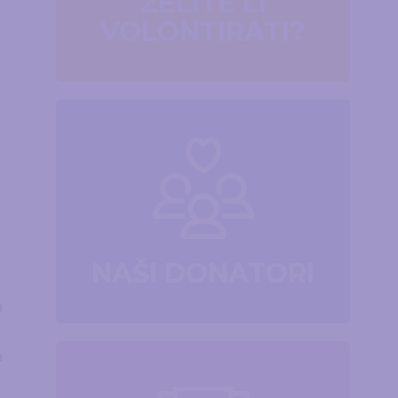
ŽELITE LI
VOLONTIRATI?
NAŠI DONATORI
a
a