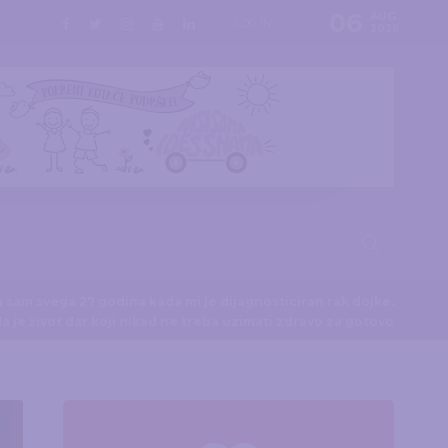
06
AUG
LOG IN
2026
a sam svega 27 godina kada mi je dijagnosticiran rak dojke.
da je život dar koji nikad ne treba uzimati zdravo za gotovo