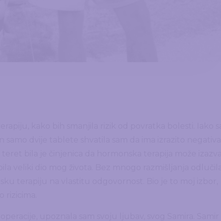
apiju, kako bih smanjila rizik od povratka bolesti. Iako 
n samo dvije tablete shvatila sam da ima izrazito negativ
 teret bila je činjenica da hormonska terapija može izazva
bila veliki dio mog života. Bez mnogo razmišljanja odlučil
ku terapiju na vlastitu odgovornost. Bio je to moj izbor,
 rizicima.
 operacije, upoznala sam svoju ljubav, svog Samira. Samir