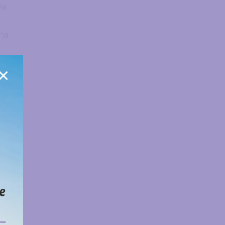
ma
 na
×
ao
e,
 se