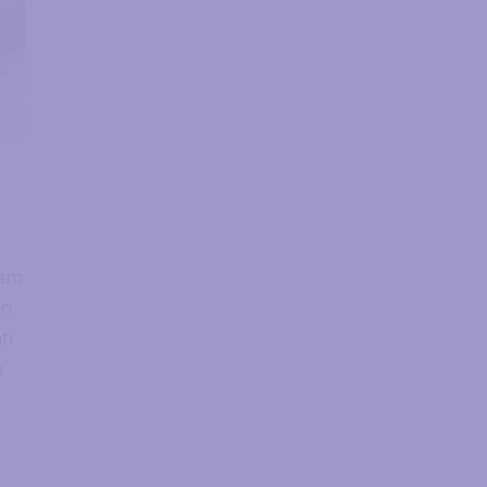
sam
an
ti
a