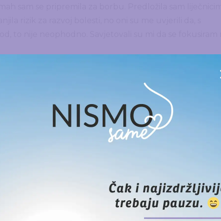
 odmah sam se pripremila za borbu. Predložila sam liječnici
la rizik za razvoj bolesti, no oni su me uvjerili da, s
od, to nije neophodno. Savjetovali su mi da se fokusiram
u Kantonalnoj bolnici “Dr. Safet Mujić” u Mostaru. Operir
. Uklonjena mi je trećina dojke, a iako je operacija prošla
atne terapije.
za mogući gubitak kose za vrijeme primanja kemoterapij
ijatelj koji je radio u laboratoriju ispunio mi je želju, iako
laziti kroz kemoterapiju. Prošla sam kroz 32 zračenja i
reću, nije bilo potrebe za kemoterapijom, što je bila