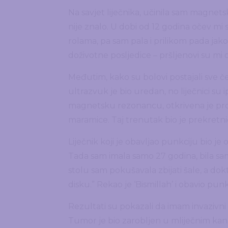
Na savjet liječnika, učinila sam magnets
nije znalo. U dobi od 12 godina očev mi 
rolama, pa sam pala i prilikom pada jako 
doživotne posljedice – pršljenovi su mi o
Međutim, kako su bolovi postajali sve če
ultrazvuk je bio uredan, no liječnici su
magnetsku rezonancu, otkrivena je prom
maramice. Taj trenutak bio je prekretni
Liječnik koji je obavljao punkciju bio je 
Tada sam imala samo 27 godina, bila sam 
stolu sam pokušavala zbijati šale, a dokt
disku.” Rekao je ‘Bismillah’ i obavio punk
Rezultati su pokazali da imam invazivni k
Tumor je bio zarobljen u mliječnim kanali