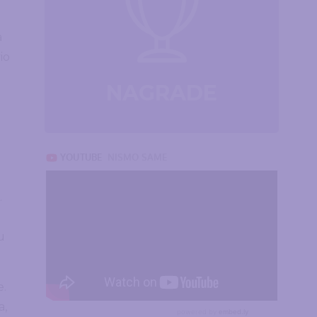
a
io
NAGRADE
.
u
e.
a,