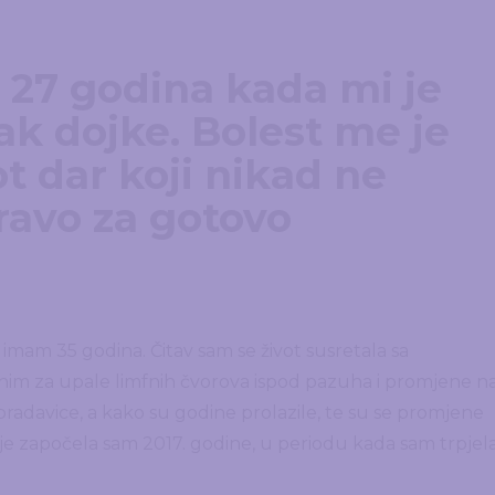
 27 godina kada mi je
rak dojke. Bolest me je
ot dar koji nikad ne
ravo za gotovo
mam 35 godina. Čitav sam se život susretala sa
nim za upale limfnih čvorova ispod pazuha i promjene n
davice, a kako su godine prolazile, te su se promjene
je započela sam 2017. godine, u periodu kada sam trpjel