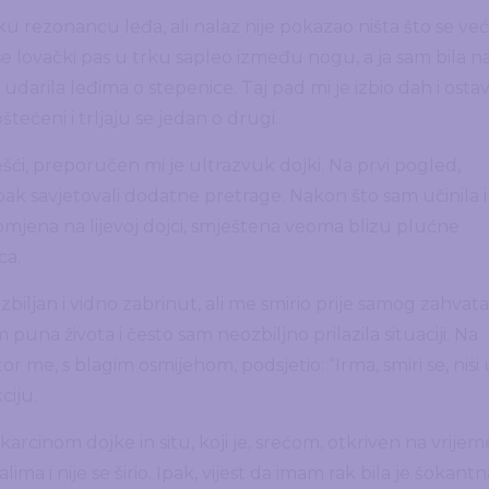
ku rezonancu leđa, ali nalaz nije pokazao ništa što se već
se lovački pas u trku sapleo između nogu, a ja sam bila n
udarila leđima o stepenice. Taj pad mi je izbio dah i ostav
štećeni i trljaju se jedan o drugi.
šći, preporučen mi je ultrazvuk dojki. Na prvi pogled,
 ipak savjetovali dodatne pretrage. Nakon što sam učinila i
jena na lijevoj dojci, smještena veoma blizu plućne
ca.
ozbiljan i vidno zabrinut, ali me smirio prije samog zahvata
puna života i često sam neozbiljno prilazila situaciji. Na
or me, s blagim osmijehom, podsjetio: “Irma, smiri se, nisi 
ciju.
arcinom dojke in situ, koji je, srećom, otkriven na vrijem
ma i nije se širio. Ipak, vijest da imam rak bila je šokantn