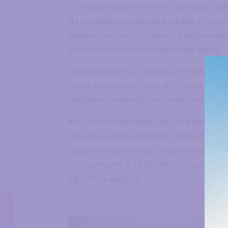
ali znajući da je otkriven u ranoj fazi,
da mi odstrane obje dojke kako bih umanji
obzirom na moju mladost i pozitivan ish
odstranjenje samo zahvaćenog dijela.
Operirana sam 22. svibnja 2017. godine 
me je šef bolnice, prim. dr. Zlatko Guzin
uspješno, nastavila sam borbu kroz dod
Noć nakon operacije, kao čin pripreme 
odlučila sam se ošišati na ćelavo. Dobar pr
ispostavilo da na kraju nisam morala pro
uklonjeno mi je 12 limfnih čvorova. Na s
ogromna olakšica.