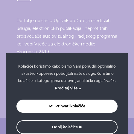
Portal je upisan u Upisnik pružatelja medijskih
usluga, elektroničkih publikacija i neprofitnih
proizvođača audiovizualnog i radijskog programa
koji vodi Vijeće za elektroničke medije.
Broj upisa: 21/19
Kolačiće koristimo kako bismo Vam ponudili optimalno
iskustvo kupovine i poboljšali naše usluge. Koristimo
ISPRINTAJ ČLANAK
kolačiće u kategorijama osnovni, analitički i oglašivački.
Pročitaj više
Prihvati kolačiće
Odbij kolačiće