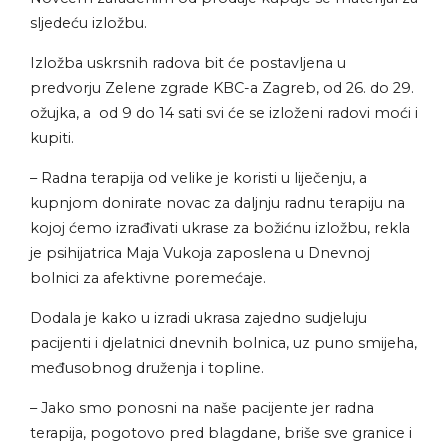
sljedeću izložbu.
Izložba uskrsnih radova bit će postavljena u
predvorju Zelene zgrade KBC-a Zagreb, od 26. do 29.
ožujka, a od 9 do 14 sati svi će se izloženi radovi moći i
kupiti.
– Radna terapija od velike je koristi u liječenju, a
kupnjom donirate novac za daljnju radnu terapiju na
kojoj ćemo izrađivati ukrase za božićnu izložbu, rekla
je psihijatrica Maja Vukoja zaposlena u Dnevnoj
bolnici za afektivne poremećaje.
Dodala je kako u izradi ukrasa zajedno sudjeluju
pacijenti i djelatnici dnevnih bolnica, uz puno smijeha,
međusobnog druženja i topline.
– Jako smo ponosni na naše pacijente jer radna
terapija, pogotovo pred blagdane, briše sve granice i