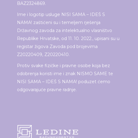
BAZ2324869.
Ime i logotip usluge NISI SAMA – IDEŠ S
NAMA! zaštićeni su i temeljem rješenja
Državnog zavoda za intelektualno vlasništvo
Republike Hrvatske, od 11. 10. 2022., upisani su u
registar žigova Zavoda pod brojevima
Z20220409, Z20220410.
Protiv svake fizičke i pravne osobe koja bez
odobrenja koristi ime i znak NISMO SAME te
NISI SAMA – IDEŠ S NAMA! poduzet ćemo
odgovarajuće pravne radnje.