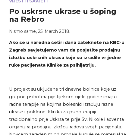
VIJESTI I SAVJETI
Po uskrsne ukrase u šoping
na Rebro
Nismo same
,
25. March 2018.
Ako se u naredna četiri dana zateknete na KBC-u
Zagreb savjetujemo vam da posjetite prodajnu
izložbu uskrsnih ukrasa koje su izradile vrijedne
ruke pacijenata Klinike za psihijatriju.
U projekt su uključene tri dnevne bolnice koje uz
grupne psihoterapije tijekom cijele godine imaju i
radne terapije na kojima bolesnici izrađuju razne
ukrase i poklone. Klinika za psihoterapiju
tradicionalno prije Uskrsa te prije Sv. Nikole i adventa
organizira prodajnu izložbu radova svojih pacijenata.
Novcem zarađenim od prodaje kupuje se materijal za