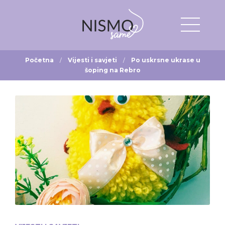
Početna
Vijesti i savjeti
Po uskrsne ukrase u
šoping na Rebro