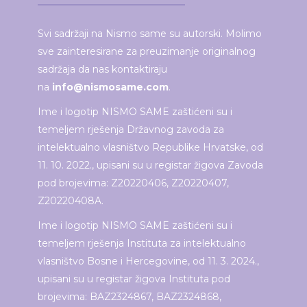
Svi sadržaji na Nismo same su autorski. Molimo
sve zainteresirane za preuzimanje originalnog
sadržaja da nas kontaktiraju
na
info@nismosame.com
.
Ime i logotip NISMO SAME zaštićeni su i
temeljem rješenja Državnog zavoda za
intelektualno vlasništvo Republike Hrvatske, od
11. 10. 2022., upisani su u registar žigova Zavoda
pod brojevima: Z20220406, Z20220407,
Z20220408A.
Ime i logotip NISMO SAME zaštićeni su i
temeljem rješenja Instituta za intelektualno
vlasništvo Bosne i Hercegovine, od 11. 3. 2024.,
upisani su u registar žigova Instituta pod
brojevima: BAZ2324867, BAZ2324868,