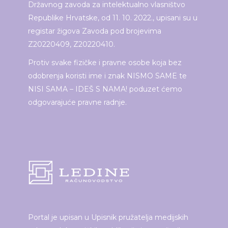
Državnog zavoda za intelektualno vlasništvo
Republike Hrvatske, od 11. 10. 2022., upisani su u
registar žigova Zavoda pod brojevima
Z20220409, Z20220410.
Protiv svake fizičke i pravne osobe koja bez
odobrenja koristi ime i znak NISMO SAME te
NISI SAMA – IDEŠ S NAMA! poduzet ćemo
odgovarajuće pravne radnje.
Portal je upisan u Upisnik pružatelja medijskih