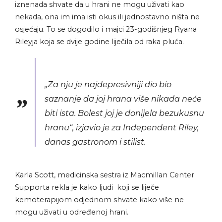
iznenada shvate da u hrani ne mogu uživati kao
nekada, ona im ima isti okus ili jednostavno ništa ne
osjećaju.
To se dogodilo i majci 23-godišnjeg Ryana
Rileyja koja se dvije godine liječila od raka pluća.
„Za nju je najdepresivniji dio bio
saznanje da joj hrana više nikada neće
biti ista. Bolest joj je donijela bezukusnu
hranu“, izjavio je za Independent Riley,
danas gastronom i stilist.
Karla Scott, medicinska sestra iz Macmillan Center
Supporta rekla je kako ljudi koji se liječe
kemoterapijom odjednom shvate kako više ne
mogu uživati u određenoj hrani.