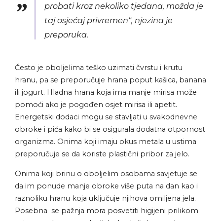
probati kroz nekoliko tjedana, možda je
taj osjećaj privremen“, njezina je
preporuka.
Često je oboljelima teško uzimati čvrstu i krutu
hranu, pa se preporučuje hrana poput kašica, banana
ili jogurt. Hladna hrana koja ima manje mirisa može
pomoći ako je pogođen osjet mirisa ili apetit.
Energetski dodaci mogu se stavljati u svakodnevne
obroke i pića kako bi se osigurala dodatna otpornost
organizma. Onima koji imaju okus metala u ustima
preporučuje se da koriste plastični pribor za jelo.
Onima koji brinu o oboljelim osobama savjetuje se
da im ponude manje obroke više puta na dan kao i
raznoliku hranu koja uključuje njihova omiljena jela.
Posebna se pažnja mora posvetiti higijeni prilikom