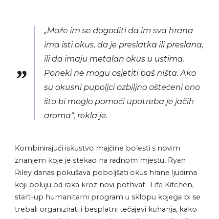
„Može im se dogoditi da im sva hrana
ima isti okus, da je preslatka ili preslana,
ili da imaju metalan okus u ustima.
Poneki ne mogu osjetiti baš ništa. Ako
su okusni pupoljci ozbiljno oštećeni ono
što bi moglo pomoći upotreba je jačih
aroma“, rekla je.
Kombinirajući iskustvo majčine bolesti s novim
znanjem koje je stekao na radnom mjestu, Ryan
Riley danas pokušava poboljšati okus hrane ljudima
koji boluju od raka kroz novi pothvat- Life Kitchen,
start-up humanitarni program u sklopu kojega bi se
trebali organizirati i besplatni tečajevi kuhanja, kako