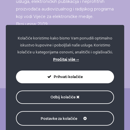
usluga, elektroničkih publikacija i neprofitnih
proizvođača audiovizualnog i radijskog programa
koji vodi Vijeće za elektroničke medije.
Broj upisa: 21/19
Kolačiće koristimo kako bismo Vam ponudili optimalno
iskustvo kupovine i poboljšali naše usluge. Koristimo
ISPRINTAJ ČLANAK
kolačiće u kategorijama osnovni, analitički i oglašivački.
Pročitaj više
Prihvati kolačiće
Odbij kolačiće
O nama
Pravne napomene
Pravila privatnosti
Impressum
Doniraj
Naruči taksi
Postavke za kolačiće