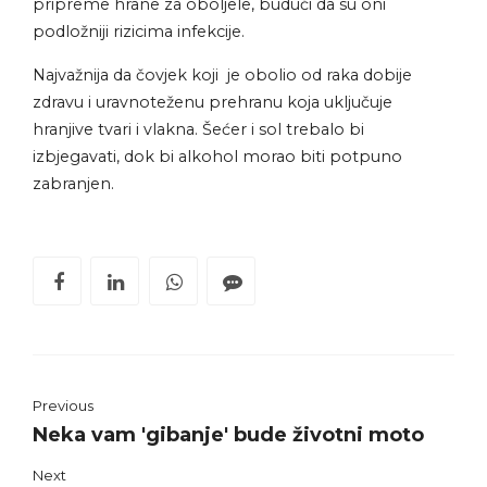
pripreme hrane za oboljele, budući da su oni
podložniji rizicima infekcije.
Najvažnija da čovjek koji je obolio od raka dobije
zdravu i uravnoteženu prehranu koja uključuje
hranjive tvari i vlakna. Šećer i sol trebalo bi
izbjegavati, dok bi alkohol morao biti potpuno
zabranjen.
Previous
Neka vam 'gibanje' bude životni moto
Next