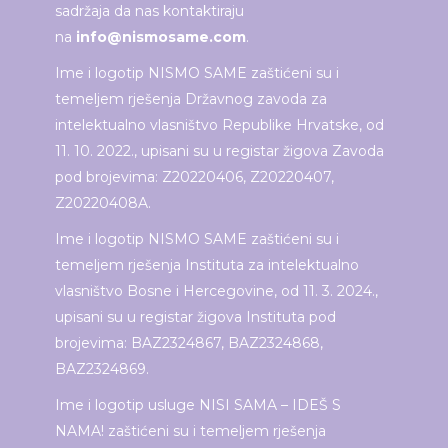
sadržaja da nas kontaktiraju
na
info@nismosame.com
.
Ime i logotip NISMO SAME zaštićeni su i
temeljem rješenja Državnog zavoda za
intelektualno vlasništvo Republike Hrvatske, od
11. 10. 2022., upisani su u registar žigova Zavoda
pod brojevima: Z20220406, Z20220407,
Z20220408A.
Ime i logotip NISMO SAME zaštićeni su i
temeljem rješenja Instituta za intelektualno
vlasništvo Bosne i Hercegovine, od 11. 3. 2024.,
upisani su u registar žigova Instituta pod
brojevima: BAZ2324867, BAZ2324868,
BAZ2324869.
Ime i logotip usluge NISI SAMA – IDEŠ S
NAMA! zaštićeni su i temeljem rješenja