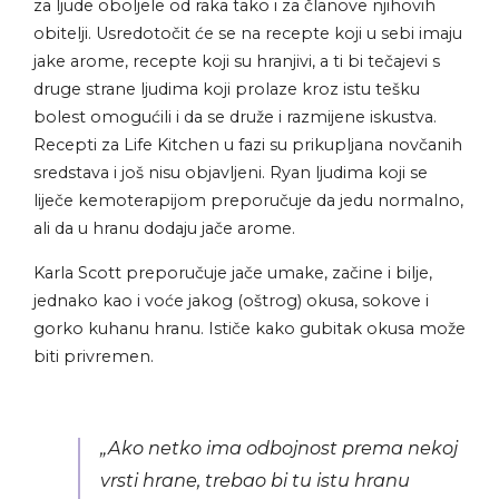
za ljude oboljele od raka tako i za članove njihovih
obitelji. Usredotočit će se na recepte koji u sebi imaju
jake arome, recepte koji su hranjivi, a ti bi tečajevi s
druge strane ljudima koji prolaze kroz istu tešku
bolest omogućili i da se druže i razmijene iskustva.
Recepti za Life Kitchen u fazi su prikupljana novčanih
sredstava i još nisu objavljeni. Ryan ljudima koji se
liječe kemoterapijom preporučuje da jedu normalno,
ali da u hranu dodaju jače arome.
Karla Scott preporučuje jače umake, začine i bilje,
jednako kao i voće jakog (oštrog) okusa, sokove i
gorko kuhanu hranu. Ističe kako gubitak okusa može
biti privremen.
„Ako netko ima odbojnost prema nekoj
vrsti hrane, trebao bi tu istu hranu