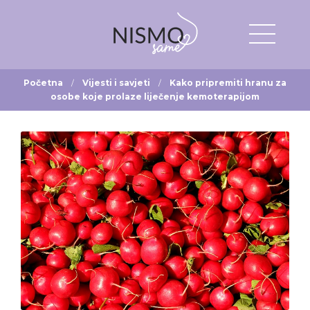
Početna
Vijesti i savjeti
Kako pripremiti hranu za
osobe koje prolaze liječenje kemoterapijom