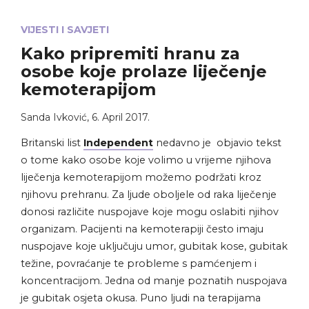
VIJESTI I SAVJETI
Kako pripremiti hranu za
osobe koje prolaze liječenje
kemoterapijom
Sanda Ivković
,
6. April 2017.
Britanski list
Independent
nedavno je objavio tekst
o tome kako osobe koje volimo u vrijeme njihova
liječenja kemoterapijom možemo podržati kroz
njihovu prehranu.
Za ljude oboljele od raka liječenje
donosi različite nuspojave koje mogu oslabiti njihov
organizam.
Pacijenti na kemoterapiji često imaju
nuspojave koje uključuju umor, gubitak kose, gubitak
težine, povraćanje te probleme s pamćenjem i
koncentracijom.
Jedna od manje poznatih nuspojava
je gubitak osjeta okusa. Puno ljudi na terapijama