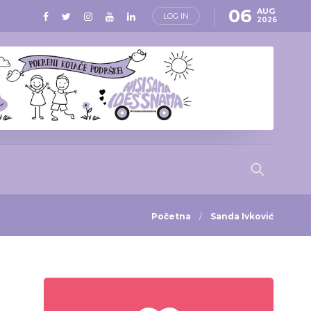
06
AUG
LOG IN
2026
Početna
Sanda Ivković