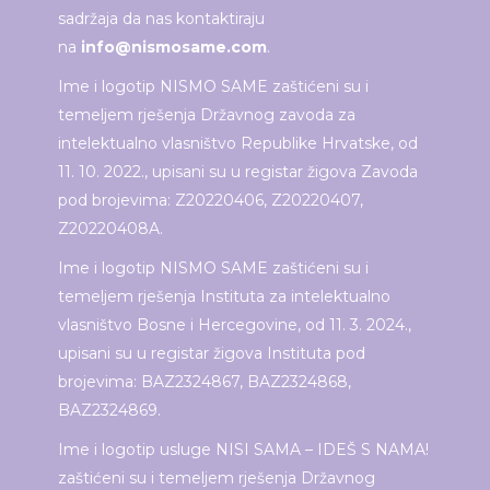
sadržaja da nas kontaktiraju
na
info@nismosame.com
.
Ime i logotip NISMO SAME zaštićeni su i
temeljem rješenja Državnog zavoda za
intelektualno vlasništvo Republike Hrvatske, od
11. 10. 2022., upisani su u registar žigova Zavoda
pod brojevima: Z20220406, Z20220407,
Z20220408A.
Ime i logotip NISMO SAME zaštićeni su i
temeljem rješenja Instituta za intelektualno
vlasništvo Bosne i Hercegovine, od 11. 3. 2024.,
upisani su u registar žigova Instituta pod
brojevima: BAZ2324867, BAZ2324868,
BAZ2324869.
Ime i logotip usluge NISI SAMA – IDEŠ S NAMA!
zaštićeni su i temeljem rješenja Državnog