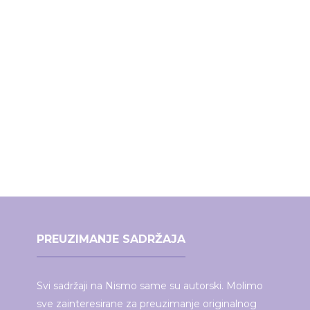
PREUZIMANJE SADRŽAJA
Svi sadržaji na Nismo same su autorski. Molimo
sve zainteresirane za preuzimanje originalnog